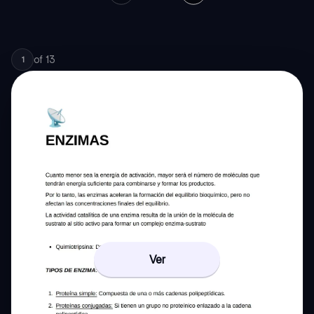
of
13
1
Ver