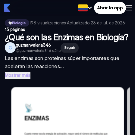
Abrir la app
193
visualizaciones
·
Actualizado
23 de jul. de 2026
·
Biologia
13 páginas
¿Qué son las Enzimas en Biología?
guzmanvaleria346
G
Seguir
@
guzmanvaleria346_u2hp
Las enzimas son proteínas súper importantes que
aceleran las reacciones...
Mostrar más