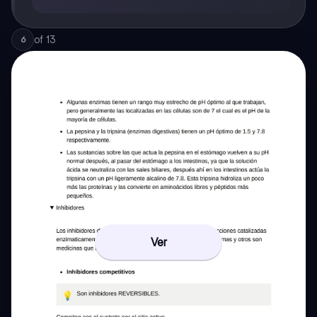
of
13
6
Ver