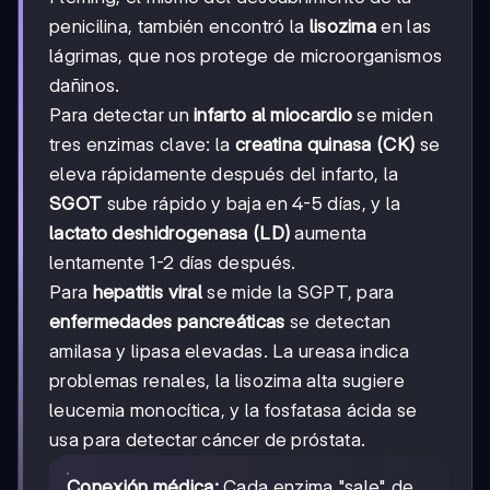
penicilina, también encontró la
lisozima
en las
lágrimas, que nos protege de microorganismos
dañinos.
Para detectar un
infarto al miocardio
se miden
tres enzimas clave: la
creatina quinasa (CK)
se
eleva rápidamente después del infarto, la
SGOT
sube rápido y baja en 4-5 días, y la
lactato deshidrogenasa (LD)
aumenta
lentamente 1-2 días después.
Para
hepatitis viral
se mide la SGPT, para
enfermedades pancreáticas
se detectan
amilasa y lipasa elevadas. La ureasa indica
problemas renales, la lisozima alta sugiere
leucemia monocítica, y la fosfatasa ácida se
usa para detectar cáncer de próstata.
Conexión médica:
Cada enzima "sale" de