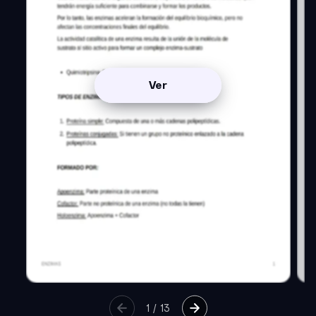
Ver
1
/
13