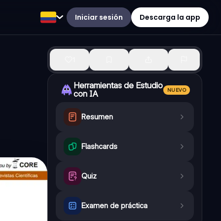
Iniciar sesión
Descarga la app
1
Herramientas de Estudio
NUEVO
con IA
Resumen
Flashcards
Quiz
Examen de práctica