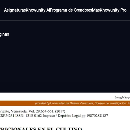
Asignaturas
Knowunity AI
Programa de Creadores
Más
Knowunity Pro
ginas