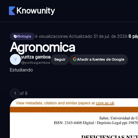
Knowunity
4
visualizaciones
·
Actualizado
31 de jul. de 2026
·
8 pá
Biologia
Agronomica
yuritza gamboa
Y
Seguir
Añadir a fuentes de Google
@
yuritzagamboa
Estudiando
of
8
1