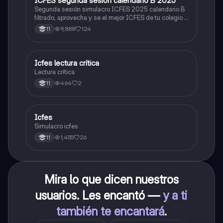
ICFES segunda sesión calendario B 2025
Segunda sesión simulacro ICFES 2025 calendario B
filtrado, aprovecha y se el mejor ICFES de tu colegio y
poder ingresar a universidad, y estudiar aquella
9,888
124
11
carrera con la que tanto sueñas.
Icfes lectura crítica
Lengua Castellana
Lectura crítica
464
2
11
Icfes
ICFES: Sociales y Ciudadanas
Simulacro icfes
1,455
26
11
Mira lo que dicen nuestros
usuarios. Les encantó —
y a ti
también te encantará
.