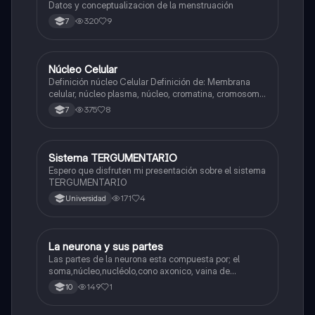
Datos y conceptualizacion de la menstruación
320
9
7
Núcleo Celular
Biologia
Definición núcleo Celular Definición de: Membrana
celular, núcleo plasma, núcleo, cromatina, cromosoma
Interfase Fases de la interfase
375
8
7
Sistema TERGUMENTARIO
Biologia
Espero que disfruten mi presentación sobre el sistema
TERGUMENTARIO
171
4
Universidad
La neurona y sus partes
Biologia
Las partes de la neurona esta compuesta por; el
soma,núcleo,nucléolo,cono axonico, vaina de
mielina,celula schwan,núcleo de schwann,nódulo de
149
1
10
Ranvier,terminal axonico Arborizacion terminal, botón
sinaptico,dentristas y sustancia de Nissi.