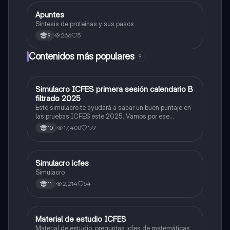
Apuntes
Biologia
Síntesis de proteínas y sus pasos
266
5
9
Contenidos más populares
9
Simulacro ICFES primera sesión calendario B
ICFES: Matemáticas
filtrado 2025
Este simulacro te ayudará a sacar un buen puntaje en
las pruebas ICFES este 2025. Vamos por ese
500/500. Y poder ser admitido en la universidad que
17,400
177
10
quieras, estudiar la carrera que quieres y no la que te
toque. Vamos con toda para sacar un buen puntaje.
Simulacro icfes
ICFES: Lectura Crítica
Simulacro
2,214
54
11
Material de estudio ICFES
ICFES: Matemáticas
Material de estudio, preguntas icfes de matemáticas