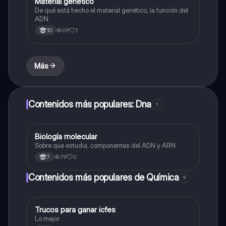
Material genético
Biologia
De qué está hecho el material genético, la función del
ADN
69
1
10
Más
Contenidos más populares: Dna
1
Biología molecular
Biologia
Sobre que estudia, componentes del ADN y ARN
79
0
7
Contenidos más populares de Química
9
Trucos para ganar icfes
Química
Lo mejor