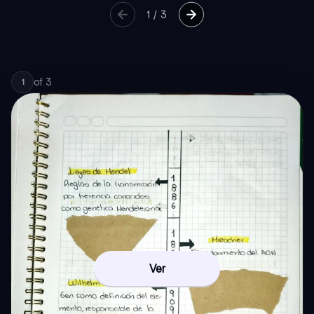
1
/
3
of
3
1
Ver