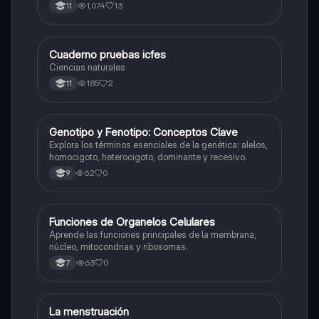
1,074
13
11
Cuaderno pruebas icfes
Biologia
Ciencias naturales
185
2
11
G
Genotipo y Fenotipo: Conceptos Clave
Biologia
Explora los términos esenciales de la genética: alelos,
homocigoto, heterocigoto, dominante y recesivo.
62
0
9
F
Funciones de Organelos Celulares
Biologia
Aprende las funciones principales de la membrana,
núcleo, mitocondrias y ribosomas.
63
0
7
La menstruación
Biologia