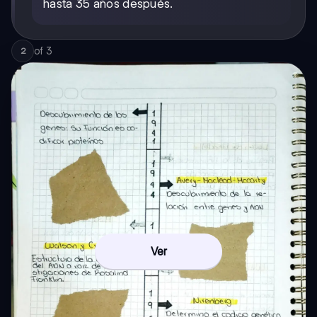
hasta 35 años después.
of
3
2
Ver