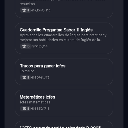
resueltas
7,154
113
11
Cuadernillo Preguntaa Saber 11 Inglés.
ICFES: Inglés
Aprovecha los cuadernillos de Inglés para practicar y
mejorar tus habilidades en el ítem de Inglés de la
Prueba Saber 11. 🫡
912
14
10
Trucos para ganar icfes
Química
Lo mejor
1,074
13
11
Matemáticas icfes
ICFES: Matemáticas
Icfes matemáticas
1,832
18
11
ICFES: Lectura Crítica