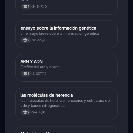
184
0
9
ensayo sobre la información genética
Biologia
un ensayo breve sobre la información genética
122
0
9
ARN Y ADN
Biologia
Grafico del arn y el adn
127
2
8
las moléculas de herencia
Biologia
las moléculas de herencia, funciones y estructura del
adn y bases nitrogenadas
40
0
9