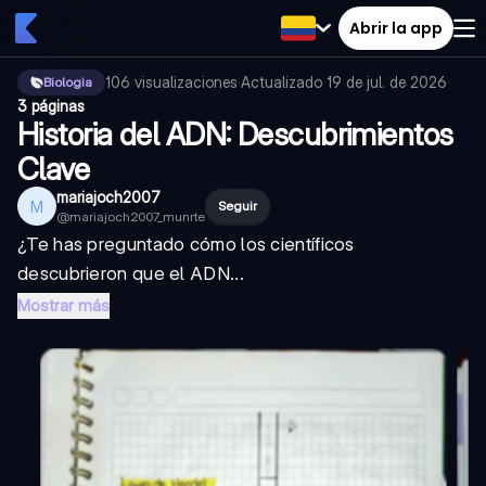
Abrir la app
106
visualizaciones
·
Actualizado
19 de jul. de 2026
·
Biologia
3 páginas
Historia del ADN: Descubrimientos
Clave
mariajoch2007
M
Seguir
@
mariajoch2007_munrte
¿Te has preguntado cómo los científicos
descubrieron que el ADN...
Mostrar más