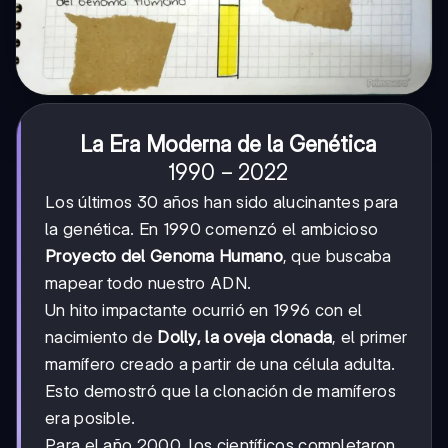
La Era Moderna de la Genética
1990
1990
−
2022
-
Los últimos 30 años han sido alucinantes para
2022
la genética. En 1990 comenzó el ambicioso
Proyecto del Genoma Humano
, que buscaba
mapear todo nuestro ADN.
Un hito impactante ocurrió en 1996 con el
nacimiento de
Dolly, la oveja clonada
, el primer
mamífero creado a partir de una célula adulta.
Esto demostró que la clonación de mamíferos
era posible.
Para el año 2000, los científicos completaron