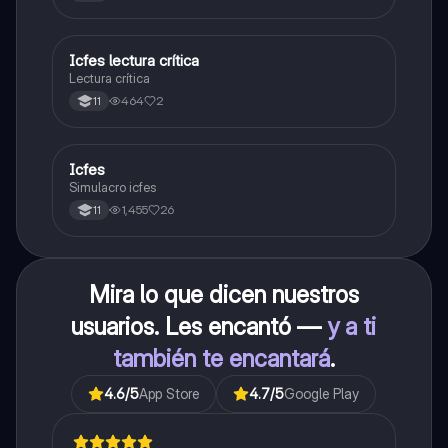
carrera con la que tanto sueñas.
Icfes lectura crítica
Lengua Castellana
Lectura crítica
464
2
11
Icfes
ICFES: Sociales y Ciudadanas
Simulacro icfes
1,455
26
11
Mira lo que dicen nuestros
usuarios. Les encantó —
y a ti
también te encantará
.
4.6
/5
App Store
4.7
/5
Google Play