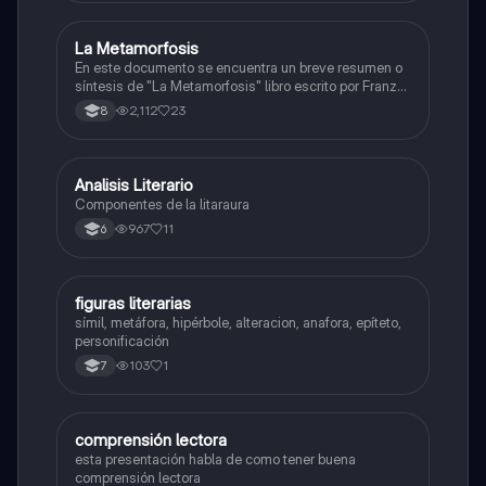
La Metamorfosis
Lengua Castellana
En este documento se encuentra un breve resumen o
síntesis de "La Metamorfosis" libro escrito por Franz
Kafka en 1915.
2,112
23
8
Analisis Literario
Lengua Castellana
Componentes de la litaraura
967
11
6
F
figuras literarias
Lengua Castellana
símil, metáfora, hipérbole, alteracion, anafora, epíteto,
personificación
103
1
7
comprensión lectora
Lengua Castellana
esta presentación habla de como tener buena
comprensión lectora