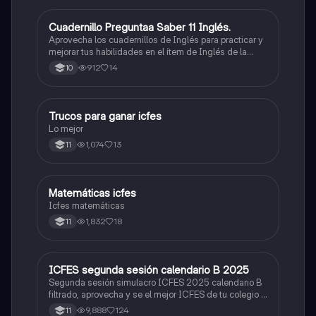
Cuadernillo Preguntaa Saber 11 Inglés.
ICFES: Inglés
Aprovecha los cuadernillos de Inglés para practicar y
mejorar tus habilidades en el ítem de Inglés de la
Prueba Saber 11. 🫡
912
14
10
Trucos para ganar icfes
Química
Lo mejor
1,074
13
11
Matemáticas icfes
ICFES: Matemáticas
Icfes matemáticas
1,832
18
11
ICFES segunda sesión calendario B 2025
ICFES: Lectura Crítica
Segunda sesión simulacro ICFES 2025 calendario B
filtrado, aprovecha y se el mejor ICFES de tu colegio y
poder ingresar a universidad, y estudiar aquella
9,888
124
11