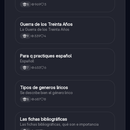
969
3
8
Guerra de los Treinta Años
Sociales/Historia
La Guerra de los Treinta Años
339
4
9
Para q practiques español
Lengua Castellana
Españoll
633
6
7
Tipos de generos liricos
Lengua Castellana
Se describe bien el género lirico
687
8
8
Las fichas bibliográficas
Lengua Castellana
Las fichas bibliográficas, qué son e importancia