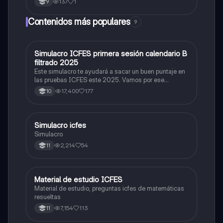
137
1
9
Contenidos más populares
9
Simulacro ICFES primera sesión calendario B
ICFES: Matemáticas
filtrado 2025
Este simulacro te ayudará a sacar un buen puntaje en
las pruebas ICFES este 2025. Vamos por ese
500/500. Y poder ser admitido en la universidad que
17,400
177
10
quieras, estudiar la carrera que quieres y no la que te
toque. Vamos con toda para sacar un buen puntaje.
Simulacro icfes
ICFES: Lectura Crítica
Simulacro
2,214
54
11
Material de estudio ICFES
ICFES: Matemáticas
Material de estudio, preguntas icfes de matemáticas
resueltas
7,154
113
11