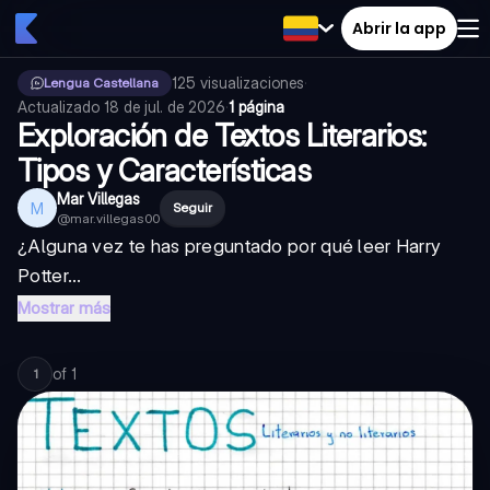
Abrir la app
125
visualizaciones
·
Lengua Castellana
Actualizado
18 de jul. de 2026
·
1 página
Exploración de Textos Literarios:
Tipos y Características
Mar Villegas
M
Seguir
@
mar.villegas00
¿Alguna vez te has preguntado por qué leer Harry
Potter...
Mostrar más
of
1
1