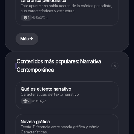
La crónica periodística
Lengua Castellana
Este apunte nos habla acerca de la crónica periodista,
sus características y estructura
360
4
7
Más
Contenidos más populares: Narrativa
4
Contemporánea
Qué es el texto narrativo
Lengua Castellana
Caracteristicas del texto narrativo
118
3
7
Novela gráfica
Lengua Castellana
Teoría. Diferencia entre novela gráfica y cómic.
Características.