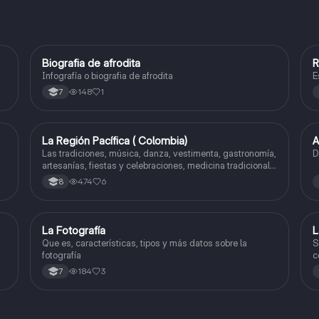
Biografia de afrodita
R
Artes
Infografía o biografia de afrodita
E
148
1
7
La Región Pacífica ( Colombia)
A
Artes
Las tradiciones, música, danza, vestimenta, gastronomía,
D
artesanías, fiestas y celebraciones, medicina tradicional,
ritmos e instrumentos musicales.
474
6
8
La Fotografía
L
Artes
Que es, características, tipos y más datos sobre la
S
fotografía
c
c
184
3
7