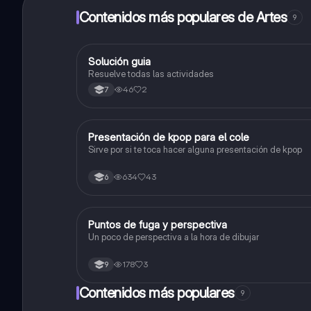
Contenidos más populares de Artes
9
Solución guia
Artes
Resuelve todas las actividades
46
2
7
Presentación de kpop para el cole
Artes
Sirve por si te toca hacer alguna presentación de kpop
634
43
6
Puntos de fuga y perspectiva
Artes
Un poco de perspectiva a la hora de dibujar
178
3
9
Contenidos más populares
9