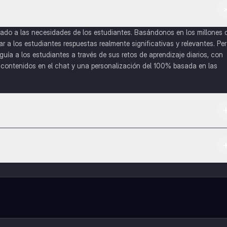
do a las necesidades de los estudiantes. Basándonos en los millones 
a los estudiantes respuestas realmente significativas y relevantes. Pe
uía a los estudiantes a través de sus retos de aprendizaje diarios, con
o contenidos en el chat y una personalización del 100% basada en las
 App Store.
l contenido de la app, puedes chatear con otros alumnos y recibir ayuda
cación, que te permitirá acceder a determinadas funciones.