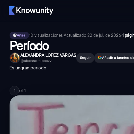
Knowunity
10
visualizaciones
·
Actualizado
22 de jul. de 2026
·
1 pági
Artes
Período
ALEXANDRA LOPEZ VARGAS
Seguir
Añadir a fuentes d
@
alexandralopezv
Es ungran periodo
of
1
1