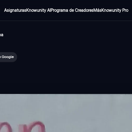
Asignaturas
Knowunity AI
Programa de Creadores
Más
Knowunity Pro
na
e Google