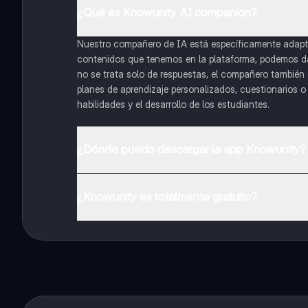
¿Qué es Knowunity AI companion?
Nuestro compañero de IA está específicamente adapta
contenidos que tenemos en la plataforma, podemos dar 
no se trata solo de respuestas, el compañero también g
planes de aprendizaje personalizados, cuestionarios 
habilidades y el desarrollo de los estudiantes.
¿Dónde puedo descargar la app Knowunity?
Puedes descargar la app en Google Play Store y Apple
¿Knowunity es totalmente gratuito?
¡Sí lo es! Tienes acceso totalmente gratuito a todo e
inmeditamente. Puedes ganar dinero utilizando la apli