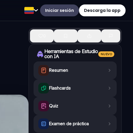
Iniciar sesión
Descarga la app
0
Herramientas de Estudio
NUEVO
con IA
Resumen
Flashcards
Quiz
Examen de práctica