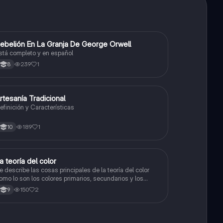
ebelión En La Granja De George Orwell
Sociales/Historia
stá completo y en español
239
1
8
rtesanía Tradicional
Artes
efinición y Características
189
1
10
a teoría del color
Artes
e describe las cosas principales de la teoría del color
omo lo son los colores primarios, secundarios y los
olores cálidos y fríos es un resumen y sus ejemplos
150
2
9