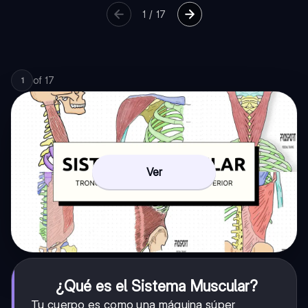
1
/
17
of
17
1
Ver
¿Qué es el Sistema Muscular?
Tu cuerpo es como una máquina súper