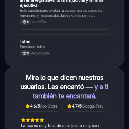
L
la rama legislativa, la rama judicial y la rama
Sociales/Historia
ejecutiva
Este cuestionario evalúa tu conocimiento sobre las
funciones y responsabilidades de las ramas
legislativa, judicial y ejecutiva.
136
0
11
Icfes
ICFES: Sociales y Ciudadanas
Simulacro icfes
1,455
26
11
Mira lo que dicen nuestros
usuarios. Les encantó —
y a ti
también te encantará
.
4.6
/5
App Store
4.7
/5
Google Play
La app es muy fácil de usar y está muy bien