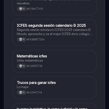
resueltas
7,154
113
11
ICFES segunda sesión calendario B 2025
ICFES: Lectura Crítica
Segunda sesión simulacro ICFES 2025 calendario B
filtrado, aprovecha y se el mejor ICFES de tu colegio y
poder ingresar a universidad, y estudiar aquella
9,888
124
11
carrera con la que tanto sueñas.
Matemáticas icfes
ICFES: Matemáticas
Icfes matemáticas
1,833
18
11
Trucos para ganar icfes
Química
Lo mejor
1,074
13
11