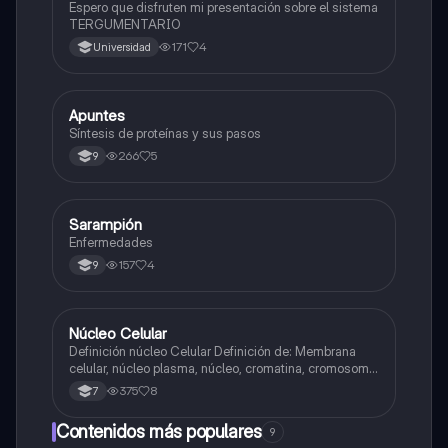
Espero que disfruten mi presentación sobre el sistema
TERGUMENTARIO
171
4
Universidad
Apuntes
Biologia
Síntesis de proteínas y sus pasos
266
5
9
Sarampión
Biologia
Enfermedades
157
4
9
Núcleo Celular
Biologia
Definición núcleo Celular Definición de: Membrana
celular, núcleo plasma, núcleo, cromatina, cromosoma
Interfase Fases de la interfase
375
8
7
Contenidos más populares
9