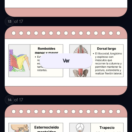
of
17
13
Ver
of
17
14