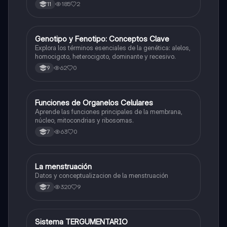
185
2
11
G
Genotipo y Fenotipo: Conceptos Clave
Biologia
Explora los términos esenciales de la genética: alelos,
homocigoto, heterocigoto, dominante y recesivo.
62
0
9
F
Funciones de Organelos Celulares
Biologia
Aprende las funciones principales de la membrana,
núcleo, mitocondrias y ribosomas.
63
0
7
La menstruación
Biologia
Datos y conceptualizacion de la menstruación
320
9
7
Sistema TERGUMENTARIO
Biologia