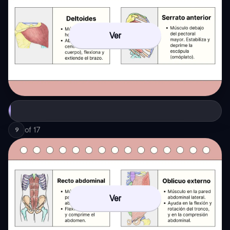
Ver
of
17
9
Ver