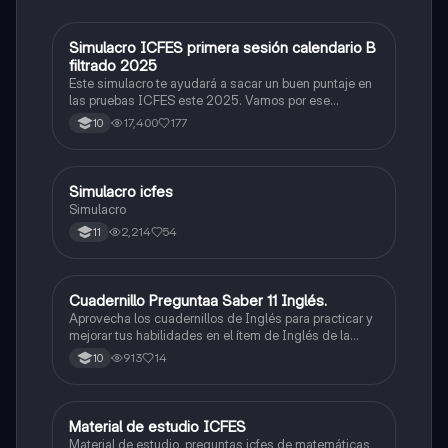
Simulacro ICFES primera sesión calendario B
ICFES: Matemáticas
filtrado 2025
Este simulacro te ayudará a sacar un buen puntaje en
las pruebas ICFES este 2025. Vamos por ese
500/500. Y poder ser admitido en la universidad que
17,400
177
10
quieras, estudiar la carrera que quieres y no la que te
toque. Vamos con toda para sacar un buen puntaje.
Simulacro icfes
ICFES: Lectura Crítica
Simulacro
2,214
54
11
Cuadernillo Preguntaa Saber 11 Inglés.
ICFES: Inglés
Aprovecha los cuadernillos de Inglés para practicar y
mejorar tus habilidades en el ítem de Inglés de la
Prueba Saber 11. 🫡
913
14
10
Material de estudio ICFES
ICFES: Matemáticas
Material de estudio, preguntas icfes de matemáticas