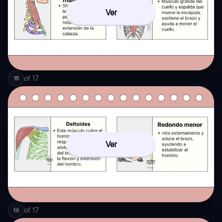
Ver
of
17
15
Ver
of
17
16