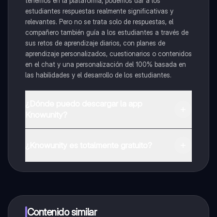
tenemos en la plataforma, podemos dar a los
estudiantes respuestas realmente significativas y
relevantes. Pero no se trata solo de respuestas, el
compañero también guía a los estudiantes a través de
sus retos de aprendizaje diarios, con planes de
aprendizaje personalizados, cuestionarios o contenidos
en el chat y una personalización del 100% basada en
las habilidades y el desarrollo de los estudiantes.
¿Dónde puedo descargar la app
Knowunity?
Puedes descargar la app en Google Play Store y Apple
App Store.
¿Knowunity es totalmente gratuito?
¡Sí lo es! Tienes acceso totalmente gratuito a todo el
contenido de la app, puedes chatear con otros
alumnos y recibir ayuda inmeditamente. Puedes ganar
dinero utilizando la aplicación, que te permitirá acceder
a determinadas funciones.
Contenido similar