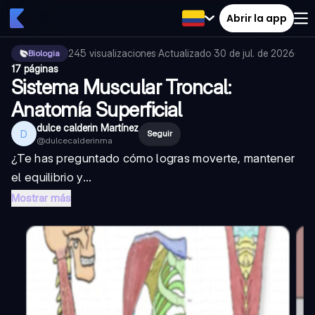
Abrir la app
245
visualizaciones
·
Actualizado
30 de jul. de 2026
·
Biologia
17 páginas
Sistema Muscular Troncal:
Anatomía Superficial
dulce calderin Martínez
D
Seguir
@
dulcecalderinma
¿Te has preguntado cómo logras moverte, mantener
el equilibrio y...
Mostrar más