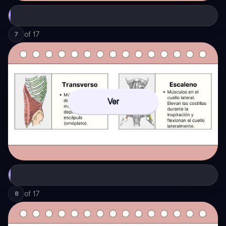
of
17
7
Ver
of
17
8