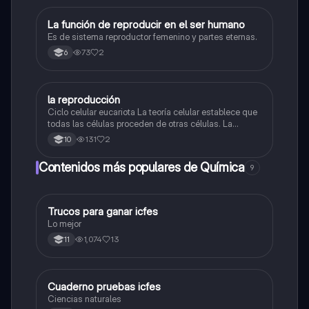
La función de reproducir en el ser humano
Biologia
Es de sistema reproductor femenino y partes eternas.
73
2
6
la reproducción
Biologia
Ciclo celular eucariota La teoría celular establece que
todas las células proceden de otras células. La
reproducción celular implica una serie de fases
131
2
10
altamente coordinadas que reciben en conjunto el
nombre de ciclo celular.
Contenidos más populares de Química
9
Trucos para ganar icfes
Química
Lo mejor
1,074
13
11
Cuaderno pruebas icfes
Biologia
Ciencias naturales