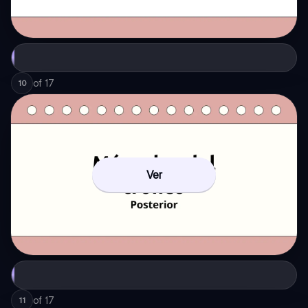
of
17
10
Ver
of
17
11