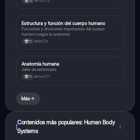
131
2
10
altamente coordinadas que reciben en conjunto el
nombre de ciclo celular.
Estructura y función del cuerpo humano
Biologia
Funciones y divisiones importantes del cuerpo
humano según la anatomía
56
0
11
Anatomía humana
Biologia
Jefer de enfermería
144
1
11
Más
Contenidos más populares: Human Body
2
Systems