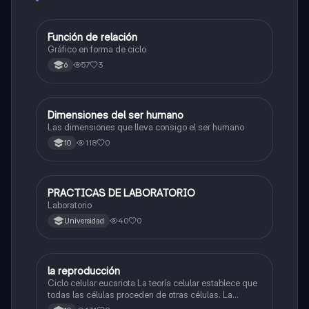
Función de relación
Biologia
Gráfico en forma de ciclo
57
3
6
Dimensiones del ser humano
Biologia
Las dimensiones que lleva consigo el ser humano
118
0
10
PRACTICAS DE LABORATORIO
Biologia
Laboratorio
40
0
Universidad
la reproducción
Biologia
Ciclo celular eucariota La teoría celular establece que
todas las células proceden de otras células. La
reproducción celular implica una serie de fases