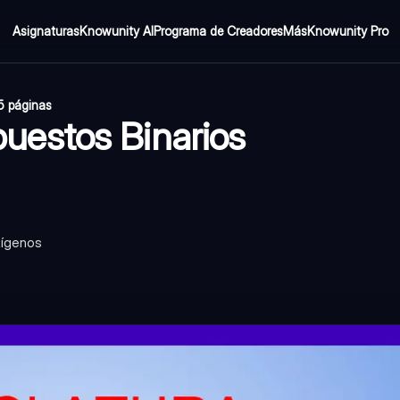
Asignaturas
Knowunity AI
Programa de Creadores
Más
Knowunity Pro
5 páginas
estos Binarios
xígenos