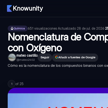
Knowunity
651
visualizaciones
·
Actualizado
28 de jul. de 2026
·
2
Química
Nomenclatura de Compu
con Oxígeno
mateo castillo
Seguir
Añadir a fuentes de Google
@
mateo2402
Cómo es la nomenclatura de los compuestos binarios con o
of
25
1