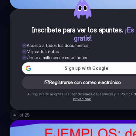
Inscríbete para ver los apuntes
.
¡Es
gratis!
Acceso a todos los documentos
Mejora tus notas
Únete a millones de estudiantes
Regístrarse con correo electrónico
Al registrarte aceptas las
Condiciones del servicio
y la
Política 
privacidad
.
of
25
4