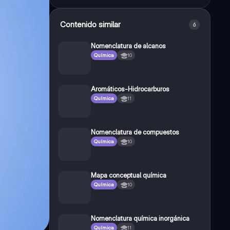
Contenido similar
6
Nomenclatura de alcanos
Química
10
Aromáticos-Hidrocarburos
Química
11
Nomenclatura de compuestos
Química
10
Mapa conceptual química
Química
10
Nomenclatura química inorgánica
Química
11