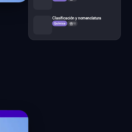
Clasificación y nomenclatura
Química
10