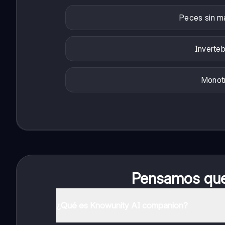
Peces sin m
Inverteb
Monotr
Pensamos que 
¿Qué es Knowunity AI companion?