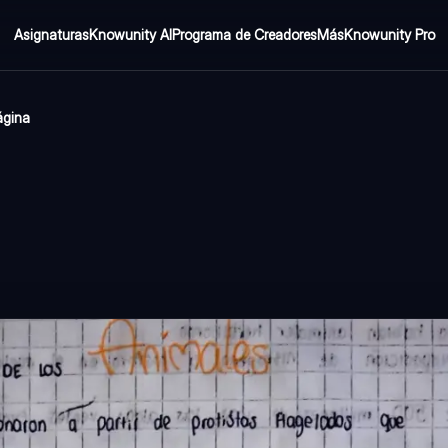
Asignaturas
Knowunity AI
Programa de Creadores
Más
Knowunity Pro
ágina