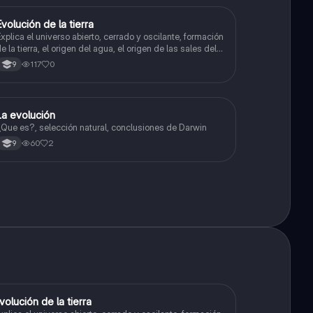
Evolución de la tierra
Biologia
xplica el universo abierto, cerrado y oscilante, formación
e la tierra, el origen del agua, el origen de las sales del
ar, origen de la atmósfera, efecto de los seres vivos en
117
0
9
a evolución y evolución de la superficie terrestre
La evolución
Biologia
Que es?, selección natural, conclusiones de Darwin
60
2
9
volución de la tierra
Biologia