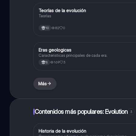
Teorías de la evolución
Biologia
Teorías
82
0
10
Eras geologicas
Biologia
Caracteristicas principales de cada era.
169
3
8
Más
Contenidos más populares: Evolution
3
Historia de la evolución
Biologia