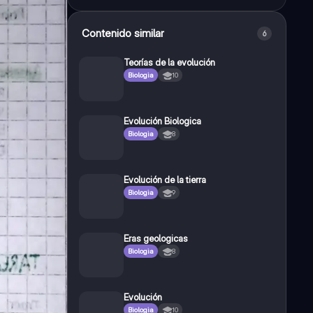
Contenido similar
6
Teorías de la evolución
Biologia
10
Evolución Biologica
Biologia
8
Evolución de la tierra
Biologia
9
Eras geologicas
Biologia
8
Evolución
Biologia
10