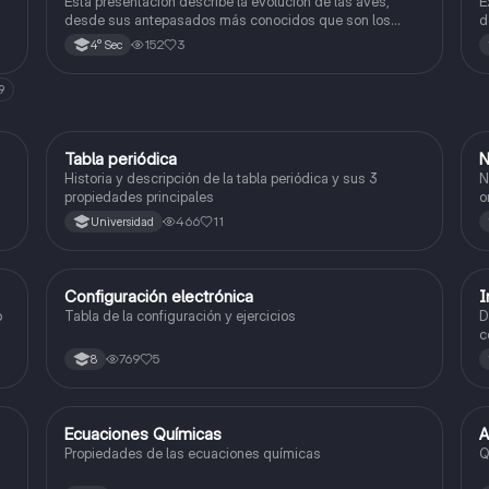
Esta presentación describe la evolución de las aves,
E
desde sus antepasados más conocidos que son los
d
dinosaurios, explicando cómo surgio el vuelo, y como
m
152
3
4° Sec
evolucionaron las plumas, característica propia de las
l
aves.
9
Tabla periódica
N
Química
Historia y descripción de la tabla periódica y sus 3
N
propiedades principales
o
466
11
Universidad
Configuración electrónica
I
Química
o
Tabla de la configuración y ejercicios
D
c
769
5
8
Ecuaciones Químicas
A
Química
Propiedades de las ecuaciones químicas
Q