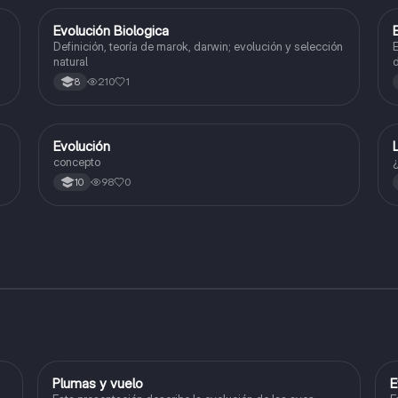
Evolución Biologica
Biologia
Definición, teoría de marok, darwin; evolución y selección
E
natural
d
m
210
1
8
l
Evolución
Biologia
concepto
¿
98
0
10
Plumas y vuelo
E
Biologia