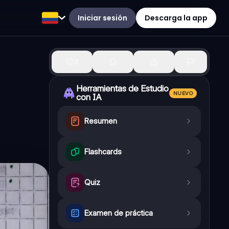
Iniciar sesión
Descarga la app
3
Herramientas de Estudio
NUEVO
con IA
Resumen
Flashcards
Quiz
Examen de práctica