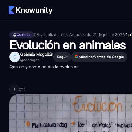
Knowunity
58
visualizaciones
·
Actualizado
21 de jul. de 2026
·
1 p
Química
Evolución en animales
Gabriela Mogollón
G
Seguir
Añadir a fuentes de Google
@
baamgab
Que es y como se dio la evolución
of
1
1