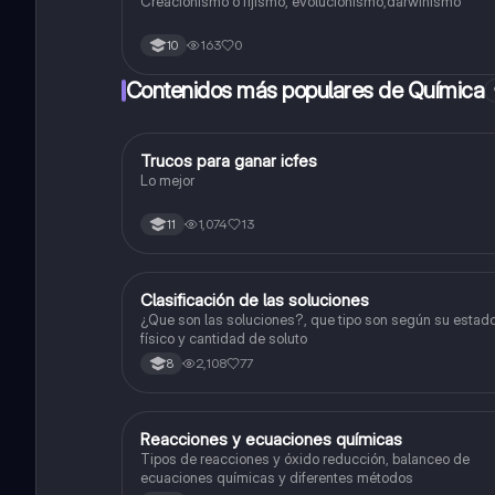
Creacionismo o fijismo, evolucionismo,darwinismo
163
0
10
Contenidos más populares de Química
Trucos para ganar icfes
Química
Lo mejor
1,074
13
11
Clasificación de las soluciones
Química
¿Que son las soluciones?, que tipo son según su estad
físico y cantidad de soluto
2,108
77
8
Reacciones y ecuaciones químicas
Química
Tipos de reacciones y óxido reducción, balanceo de
ecuaciones químicas y diferentes métodos