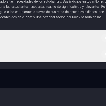
do a las necesidades de los estudiantes. Basándonos en los millones 
a los estudiantes respuestas realmente significativas y relevantes. Pe
uía a los estudiantes a través de sus retos de aprendizaje diarios, con
o contenidos en el chat y una personalización del 100% basada en las
 App Store.
l contenido de la app, puedes chatear con otros alumnos y recibir ayuda
cación, que te permitirá acceder a determinadas funciones.