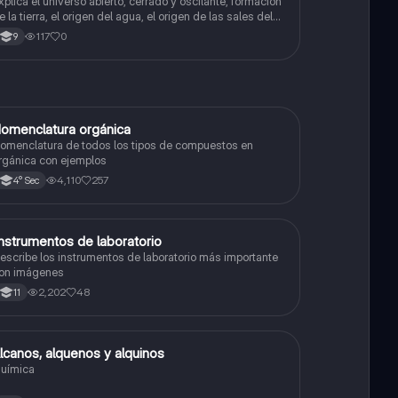
xplica el universo abierto, cerrado y oscilante, formación
e la tierra, el origen del agua, el origen de las sales del
ar, origen de la atmósfera, efecto de los seres vivos en
117
0
9
a evolución y evolución de la superficie terrestre
omenclatura orgánica
Química
omenclatura de todos los tipos de compuestos en
rgánica con ejemplos
4,110
257
4° Sec
nstrumentos de laboratorio
Química
escribe los instrumentos de laboratorio más importante
on imágenes
2,202
48
11
lcanos, alquenos y alquinos
Química
uímica