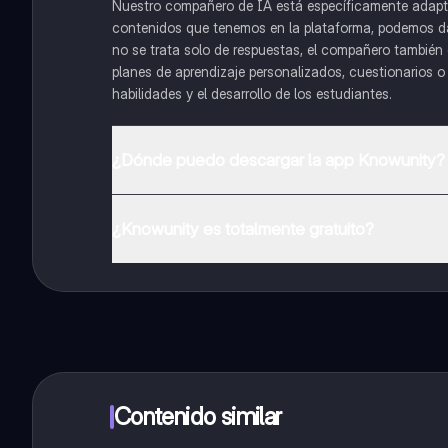
Nuestro compañero de IA está específicamente adapta
contenidos que tenemos en la plataforma, podemos dar 
no se trata solo de respuestas, el compañero también g
planes de aprendizaje personalizados, cuestionarios 
habilidades y el desarrollo de los estudiantes.
¿Dónde puedo descargar la app Knowunity?
Puedes descargar la app en Google Play Store y Apple
¿Knowunity es totalmente gratuito?
¡Sí lo es! Tienes acceso totalmente gratuito a todo e
inmeditamente. Puedes ganar dinero utilizando la apli
Contenido similar