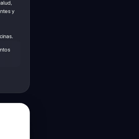
alud,
entes y
cinas.
entos