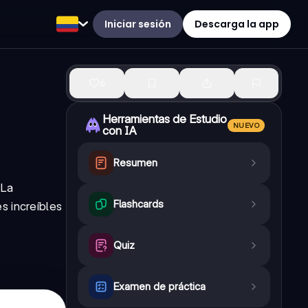
Iniciar sesión
Descarga la app
6
Herramientas de Estudio
NUEVO
con IA
Resumen
 La
Flashcards
s increíbles
Quiz
Examen de práctica