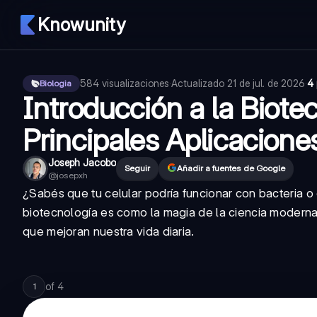
Knowunity
584
visualizaciones
·
Actualizado
21 de jul. de 2026
·
4 
Biologia
Introducción a la Biote
Principales Aplicacione
Joseph Jacobo
Seguir
Añadir a fuentes de Google
@
josepxh
¿Sabés que tu celular podría funcionar con bacteria 
biotecnología es como la magia de la ciencia moderna
que mejoran nuestra vida diaria.
of
4
1