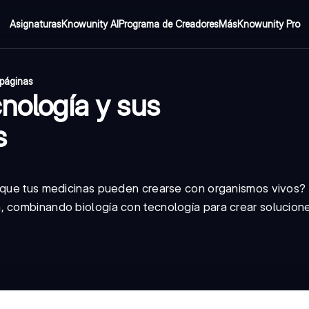
Asignaturas
Knowunity AI
Programa de Creadores
Más
Knowunity Pro
páginas
cnología y sus
s
o que tus medicinas pueden crearse con organismos vivos?
, combinando biología con tecnología para crear solucione