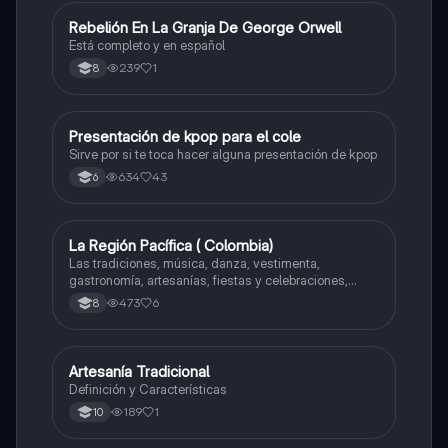
Rebelión En La Granja De George Orwell
Sociales/Historia
Está completo y en español
239
1
8
Presentación de kpop para el cole
Artes
Sirve por si te toca hacer alguna presentación de kpop
634
43
6
La Región Pacífica ( Colombia)
Artes
Las tradiciones, música, danza, vestimenta,
gastronomía, artesanías, fiestas y celebraciones,
medicina tradicional, ritmos e instrumentos
473
6
8
musicales.
Artesanía Tradicional
Artes
Definición y Características
189
1
10