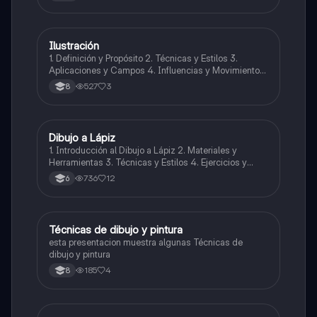
Ilustración
Artes
1. Definición y Propósito 2. Técnicas y Estilos 3.
Aplicaciones y Campos 4. Influencias y Movimientos
Artísticos 5. Ética en la Ilustración 6. Desarrollo
527
3
8
Profesional y Educativo 7. Ejemplos y Referencias
Dibujo a Lápiz
Artes
1. Introducción al Dibujo a Lápiz 2. Materiales y
Herramientas 3. Técnicas y Estilos 4. Ejercicios y
Prácticas Recomendadas 5. Inspiración y
736
12
6
Referencias 6. Proceso Creativo y Experimentación
Técnicas de dibujo y pintura
Artes
esta presentacion muestra algunas Técnicas de
dibujo y pintura
185
4
8