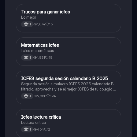
Trucos para ganar icfes
Química
Lo mejor
1,074
13
11
Matemáticas icfes
ICFES: Matemáticas
Icfes matemáticas
1,831
18
11
ICFES segunda sesión calendario B 2025
ICFES: Lectura Crítica
Segunda sesión simulacro ICFES 2025 calendario B
filtrado, aprovecha y se el mejor ICFES de tu colegio y
poder ingresar a universidad, y estudiar aquella
9,888
124
11
carrera con la que tanto sueñas.
Icfes lectura crítica
Lengua Castellana
Lectura crítica
464
2
11