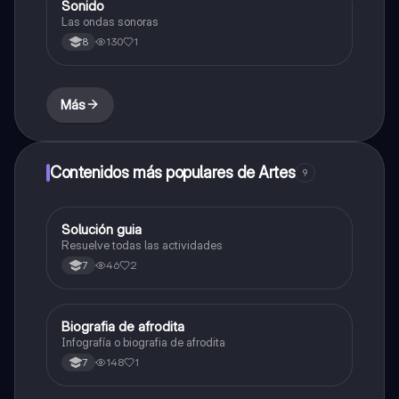
Sonido
Música
Las ondas sonoras
130
1
8
Más
Contenidos más populares de Artes
9
Solución guia
Artes
Resuelve todas las actividades
46
2
7
Biografia de afrodita
Artes
Infografía o biografia de afrodita
148
1
7