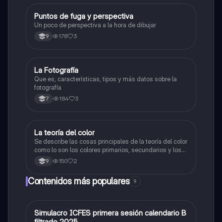
Puntos de fuga y perspectiva
Artes
Un poco de perspectiva a la hora de dibujar
178
3
9
La Fotografía
Artes
Que es, características, tipos y más datos sobre la
fotografía
184
3
7
La teoría del color
Artes
Se describe las cosas principales de la teoría del color
como lo son los colores primarios, secundarios y los
colores cálidos y fríos es un resumen y sus ejemplos
150
2
9
Contenidos más populares
9
Simulacro ICFES primera sesión calendario B
ICFES: Matemáticas
filtrado 2025