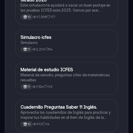
Este simulacro te ayudará a sacar un buen puntaje en
las pruebas ICFES este 2025. Vamos por ese
500/500. Y poder ser admitido en la universidad que
17,398
177
10
quieras, estudiar la carrera que quieres y no la que te
toque. Vamos con toda para sacar un buen puntaje.
Simulacro icfes
ICFES: Lectura Crítica
Simulacro
2,214
54
11
Material de estudio ICFES
ICFES: Matemáticas
Material de estudio, preguntas icfes de matemáticas
resueltas
7,154
113
11
Cuadernillo Preguntaa Saber 11 Inglés.
ICFES: Inglés
Aprovecha los cuadernillos de Inglés para practicar y
mejorar tus habilidades en el ítem de Inglés de la
Prueba Saber 11. 🫡
912
14
10