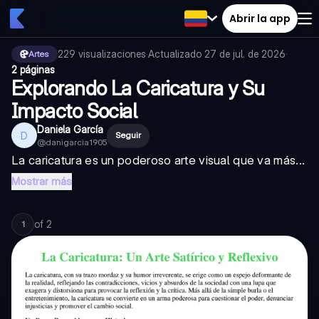
Abrir la app
229
visualizaciones
·
Actualizado
27 de jul. de 2026
·
Artes
2 páginas
Explorando La Caricatura y Su
Impacto Social
Daniela García
D
Seguir
@
danigarcia1905
La caricatura es un poderoso arte visual que va más...
Mostrar más
of
2
1