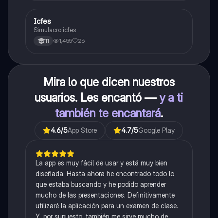
Icfes
ICFES: Sociales y Ciudadanas
Simulacro icfes
1,455
26
11
Mira lo que dicen nuestros
usuarios. Les encantó —
y a ti
también te encantará
.
4.6
/5
App Store
4.7
/5
Google Play
La app es muy fácil de usar y está muy bien
diseñada. Hasta ahora he encontrado todo lo
que estaba buscando y he podido aprender
mucho de las presentaciones. Definitivamente
utilizaré la aplicación para un examen de clase.
Y, por supuesto, también me sirve mucho de