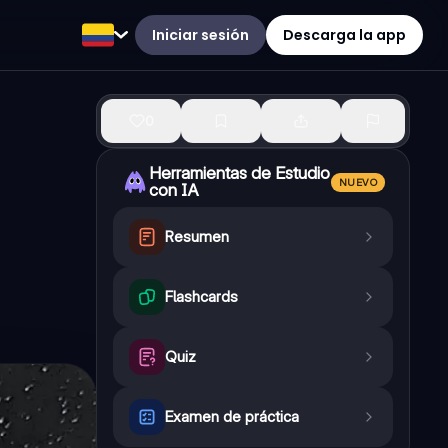
Iniciar sesión
Descarga la app
0
Herramientas de Estudio
NUEVO
con IA
Resumen
Flashcards
Quiz
Examen de práctica