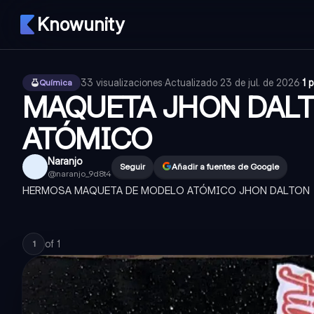
Knowunity
33
visualizaciones
·
Actualizado
23 de jul. de 2026
·
1 
Química
MAQUETA JHON DAL
ATÓMICO
Naranjo
Seguir
Añadir a fuentes de Google
@
naranjo_9d8t4
HERMOSA MAQUETA DE MODELO ATÓMICO JHON DALTON
of
1
1