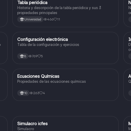
Tabla periódica
N
Química
Historia y descripción de la tabla periódica y sus 3
N
propiedades principales
o
466
11
Universidad
Configuración electrónica
I
Química
o
Tabla de la configuración y ejercicios
D
c
769
5
8
Ecuaciones Químicas
A
Química
Propiedades de las ecuaciones químicas
Q
263
4
10
Simulacro icfes
M
ICFES: Lectura Crítica
Simulacro
M