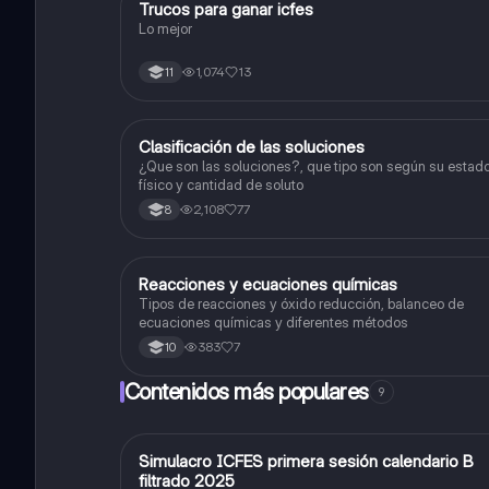
Trucos para ganar icfes
Química
Lo mejor
1,074
13
11
Clasificación de las soluciones
Química
¿Que son las soluciones?, que tipo son según su estad
físico y cantidad de soluto
2,108
77
8
Reacciones y ecuaciones químicas
Química
Tipos de reacciones y óxido reducción, balanceo de
ecuaciones químicas y diferentes métodos
383
7
10
Contenidos más populares
9
Simulacro ICFES primera sesión calendario B
ICFES: Matemáticas
filtrado 2025