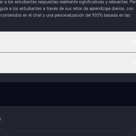
a los estudiantes respuestas realmente significativas y relevantes. Pe
uía a los estudiantes a través de sus retos de aprendizaje diarios, con
o contenidos en el chat y una personalización del 100% basada en las
 App Store.
l contenido de la app, puedes chatear con otros alumnos y recibir ayuda
cación, que te permitirá acceder a determinadas funciones.
9