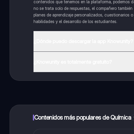
contenidos que tenemos en la plataforma, podemos dar 
no se trata solo de respuestas, el compañero también g
planes de aprendizaje personalizados, cuestionarios 
habilidades y el desarrollo de los estudiantes.
¿Dónde puedo descargar la app Knowunity?
Puedes descargar la app en Google Play Store y Apple
¿Knowunity es totalmente gratuito?
¡Sí lo es! Tienes acceso totalmente gratuito a todo e
inmeditamente. Puedes ganar dinero utilizando la apli
Contenidos más populares de Química