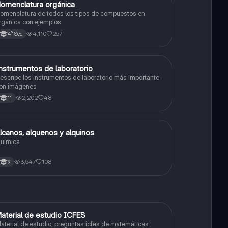
omenclatura orgánica
Química
omenclatura de todos los tipos de compuestos en
rgánica con ejemplos
4,110
257
4° Sec
nstrumentos de laboratorio
Química
escribe los instrumentos de laboratorio más importante
on imágenes
2,202
48
11
lcanos, alquenos y alquinos
Química
uímica
3,547
108
9
aterial de estudio ICFES
ICFES: Matemáticas
aterial de estudio, preguntas icfes de matemáticas