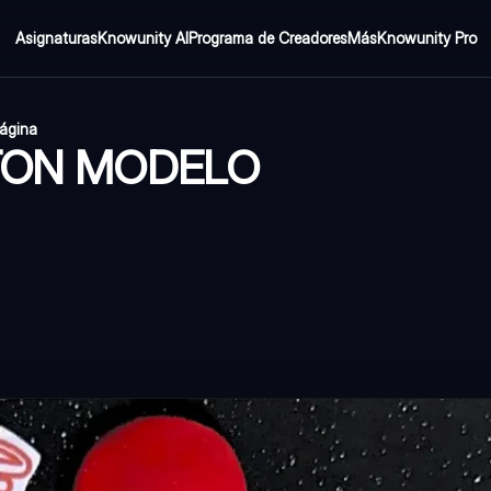
Asignaturas
Knowunity AI
Programa de Creadores
Más
Knowunity Pro
página
TON MODELO