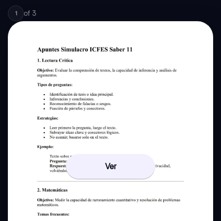
of
3
1
Ver