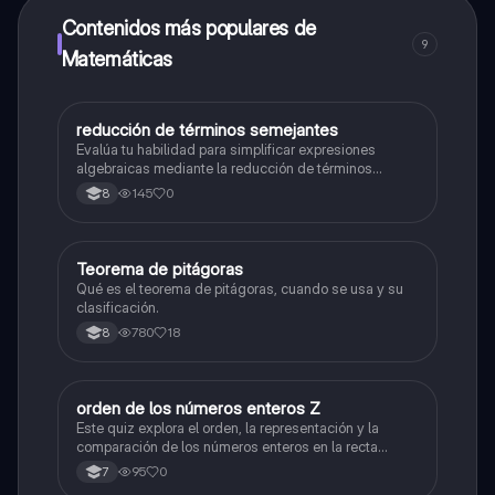
a determinadas funciones.
Contenidos más populares de
9
Matemáticas
reducción de términos semejantes
Matemáticas
Evalúa tu habilidad para simplificar expresiones
algebraicas mediante la reducción de términos
semejantes.
145
0
8
Teorema de pitágoras
Matemáticas
Qué es el teorema de pitágoras, cuando se usa y su
clasificación.
780
18
8
O
orden de los números enteros Z
Matemáticas
Este quiz explora el orden, la representación y la
comparación de los números enteros en la recta
numérica.
95
0
7