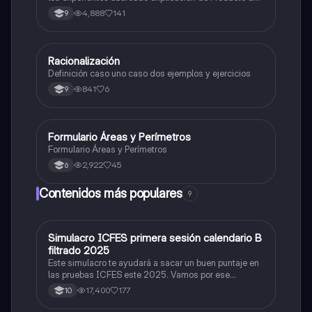
potencias,Cociente de potencias,Potencia de una
4,888
141
9
potencia,Potencia de un producto,Potencia de un
cociente junto con ejemplos y actividad de la temática
Racionalización
Matemáticas
Definición caso uno caso dos ejemplos y ejercicios
841
6
9
Formulario Áreas y Perímetros
Matemáticas
Formulario Áreas y Perímetros
2,922
45
6
Contenidos más populares
9
Simulacro ICFES primera sesión calendario B
ICFES: Matemáticas
filtrado 2025
Este simulacro te ayudará a sacar un buen puntaje en
las pruebas ICFES este 2025. Vamos por ese
500/500. Y poder ser admitido en la universidad que
17,400
177
10
quieras, estudiar la carrera que quieres y no la que te
toque. Vamos con toda para sacar un buen puntaje.