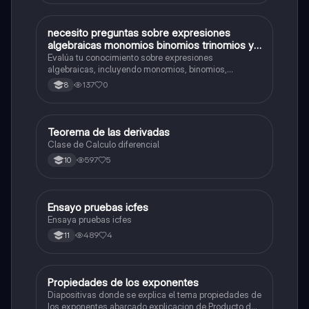
N
necesito preguntas sobre expresiones
Matemáticas
algebraicas monomios binomios trinomios y
polinomios operaciones con polinomios
Evalúa tu conocimiento sobre expresiones
grado absoluto y un término grado absoluto
algebraicas, incluyendo monomios, binomios,
trinomios, polinomios y operaciones con polinomios.
de un polinomio grado relativo de un
137
0
8
polinomio
Teorema de las derivadas
Matemáticas
Clase de Calculo diferencial
597
5
10
Ensayo pruebas icfes
Matemáticas
Ensaya pruebas icfes
489
4
11
Propiedades de los exponentes
Matemáticas
Diapositivas donde se explica el tema propiedades de
los exponentes abarcado explicacion de Producto de