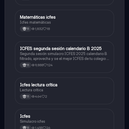
Matemáticas icfes
ICFES: Matemáticas
Icfes matemáticas
1,832
18
11
ICFES segunda sesión calendario B 2025
ICFES: Lectura Crítica
Segunda sesión simulacro ICFES 2025 calendario B
filtrado, aprovecha y se el mejor ICFES de tu colegio y
poder ingresar a universidad, y estudiar aquella
9,888
124
11
carrera con la que tanto sueñas.
Icfes lectura crítica
Lengua Castellana
Lectura crítica
464
2
11
Icfes
ICFES: Sociales y Ciudadanas
Simulacro icfes
1,455
26
11