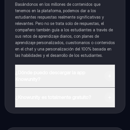
Basándonos en los millones de contenidos que
tenemos en la plataforma, podemos dar a los
estudiantes respuestas realmente significativas y
relevantes. Pero no se trata solo de respuestas, el
compañero también guía a los estudiantes a través de
sus retos de aprendizaje diarios, con planes de
aprendizaje personalizados, cuestionarios o contenidos
en el chat y una personalización del 100% basada en
las habilidades y el desarrollo de los estudiantes.
¿Dónde puedo descargar la app
Knowunity?
Puedes descargar la app en Google Play Store y Apple
App Store.
¿Knowunity es totalmente gratuito?
¡Sí lo es! Tienes acceso totalmente gratuito a todo el
contenido de la app, puedes chatear con otros
alumnos y recibir ayuda inmeditamente. Puedes ganar
dinero utilizando la aplicación, que te permitirá acceder