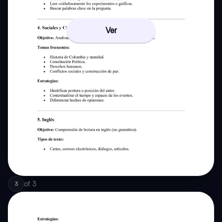
Ver
of
3
3