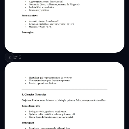
of
3
2