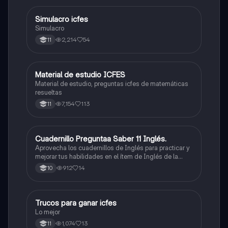
Simulacro icfes
ICFES: Lectura Crítica
Simulacro
2,214
54
11
Material de estudio ICFES
ICFES: Matemáticas
Material de estudio, preguntas icfes de matemáticas
resueltas
7,154
113
11
Cuadernillo Preguntaa Saber 11 Inglés.
ICFES: Inglés
Aprovecha los cuadernillos de Inglés para practicar y
mejorar tus habilidades en el ítem de Inglés de la
Prueba Saber 11. 🫡
912
14
10
Trucos para ganar icfes
Química
Lo mejor
1,074
13
11