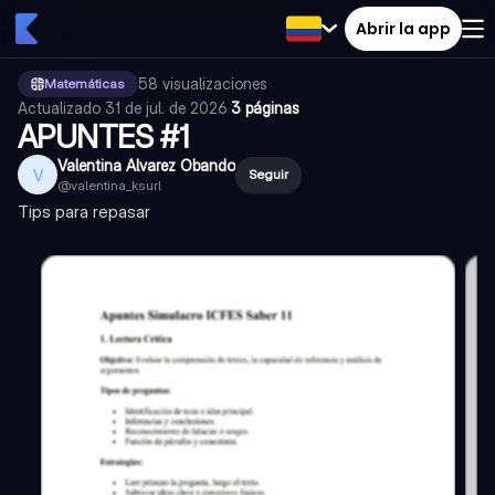
Abrir la app
58
visualizaciones
·
Matemáticas
Actualizado
31 de jul. de 2026
·
3 páginas
APUNTES #1
Valentina Alvarez Obando
V
Seguir
@
valentina_ksurl
Tips para repasar