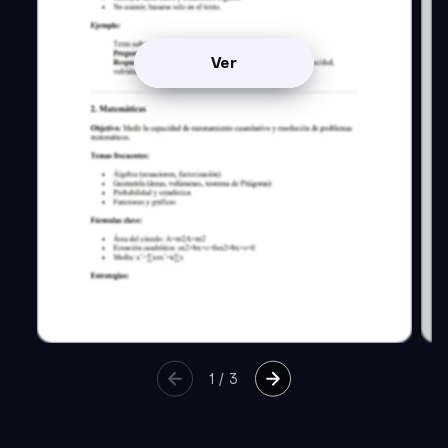
Ver
1
/
3