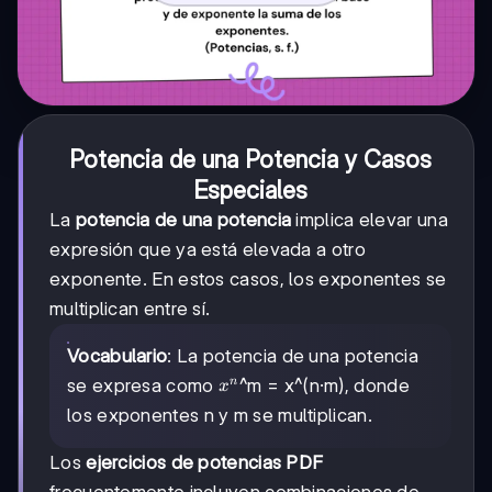
Potencia de una Potencia y Casos
Especiales
La
potencia de una potencia
implica elevar una
expresión que ya está elevada a otro
exponente. En estos casos, los exponentes se
multiplican entre sí.
Vocabulario
: La potencia de una potencia
x^n
se expresa como
^m = x^(n·m), donde
n
x
los exponentes n y m se multiplican.
Los
ejercicios de potencias PDF
frecuentemente incluyen combinaciones de