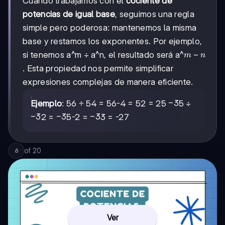
Cuando trabajamos con el
cociente de
potencias de igual base
, seguimos una regla
simple pero poderosa: mantenemos la misma
base y restamos los exponentes. Por ejemplo,
m-
−
si tenemos a^m ÷ a^n, el resultado será a^
m
n
n
. Esta propiedad nos permite simplificar
expresiones complejas de manera eficiente.
-3
−
3
Ejemplo
: 56 ÷ 54 = 56-4 = 52 = 25
5 ÷
-3
−
3
-3
−
3
-3
−
3
2 =
5-2 =
3 = -27
of
20
6
Ver