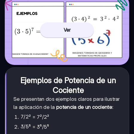
Ver
Ejemplos de Potencia de un
Cociente
Se presentan dos ejemplos claros para ilustrar
la aplicación de la
potencia de un cociente
:
7/2
7/2
² = 7²/2²
3/5
3/5
⁵ = 3⁵/5⁵