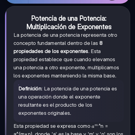
Potencia de una Potencia:
Multiplicación de Exponentes
La potencia de una potencia representa otro
concepto fundamental dentro de las
8
propiedades de los exponentes
. Esta
propiedad establece que cuando elevamos
una potencia a otro exponente, multiplicamos
los exponentes manteniendo la misma base.
Definición
: La potencia de una potencia es
una operación donde el exponente
resultante es el producto de los
exponentes originales.
a^m
Esta propiedad se expresa como
^n =
m
a
a^(m×n), donde 'a' es la base y 'm' y 'n' son los