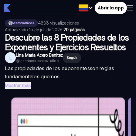
Abrir la app
4883
visualizaciones
·
Matemáticas
Actualizado
15 de jul. de 2026
·
20 páginas
Descubre las 8 Propiedades de los
Exponentes y Ejercicios Resueltos
Lina Maria Acero Benitez
L
Seguir
@
inaariaceroenitez_a5d6
Las
propiedades de los exponentes
son reglas
fundamentales que nos...
Mostrar más