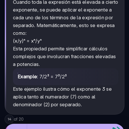
Cuando toda la expresión está elevada a cierto
exponente, se puede aplicar el exponente a
cada uno de los términos de la expresión por
separado. Matemáticamente, esto se expresa
como:
(x/y)ⁿ = xⁿ/yⁿ
Esta propiedad permite simplificar cálculos
complejos que involucran fracciones elevadas
a potencias.
7/2
7/2
Example
:
³ = 7³/2³
Este ejemplo ilustra cómo el exponente 3 se
aplica tanto al numerador (7) como al
denominador (2) por separado.
of
20
14