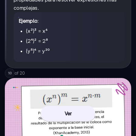
complejas.
Ejemplo
:
(x²)³ = x⁶
(2⁴)² = 2⁸
(y⁵)⁴ = y²⁰
of
20
10
Ver