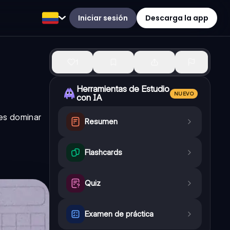
Iniciar sesión
Descarga la app
1
Herramientas de Estudio
NUEVO
con IA
des dominar
Resumen
Flashcards
Quiz
Examen de práctica