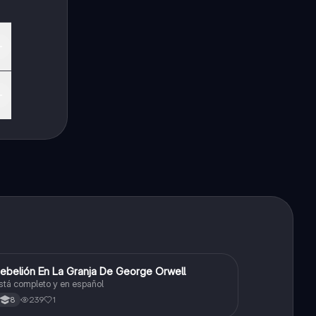
ebelión En La Granja De George Orwell
Sociales/Historia
stá completo y en español
239
1
8