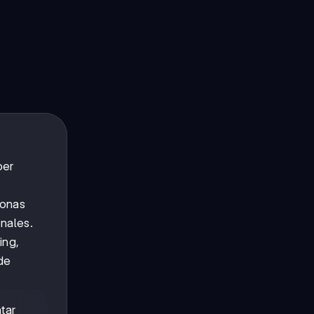
per
ionas
onales.
ing,
de
tar