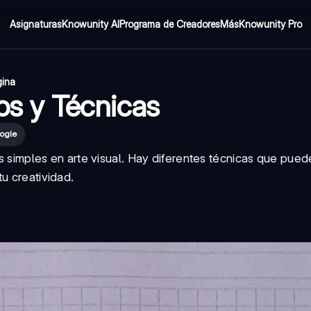
Asignaturas
Knowunity AI
Programa de Creadores
Más
Knowunity Pro
gina
los y Técnicas
oogle
ras simples en arte visual. Hay diferentes técnicas que pue
u creatividad.