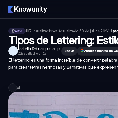
Knowunity
107
visualizaciones
·
Actualizado
30 de jul. de 2026
·
1 pá
Artes
Tipos de Lettering: Esti
Isabella Del campo campo
I
Seguir
Añadir a fuentes de G
@
isabellad_wq42a
El lettering es una forma increíble de convertir palab
para crear letras hermosas y llamativas que expresen t
of
1
1