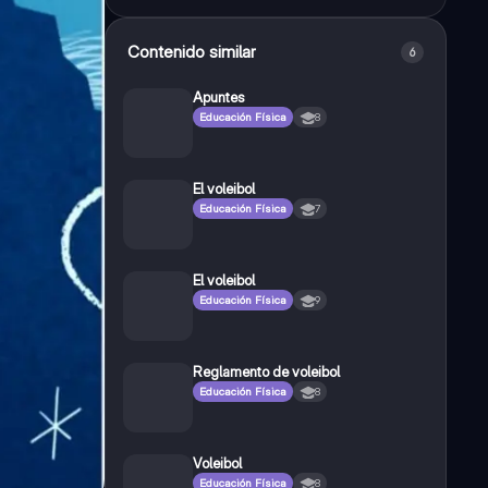
Contenido similar
6
Apuntes
Educación Física
8
El voleibol
Educación Física
7
El voleibol
Educación Física
9
Reglamento de voleibol
Educación Física
8
Voleibol
Educación Física
8