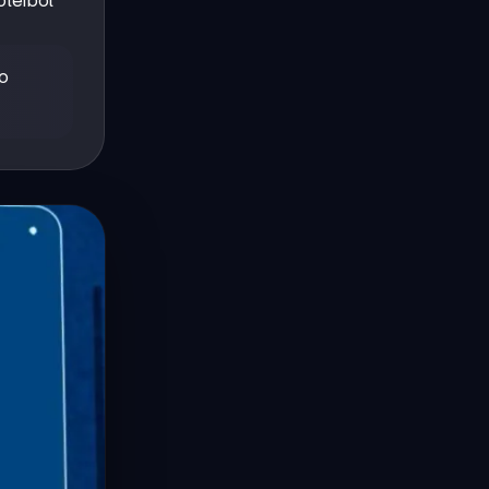
oleibol
go