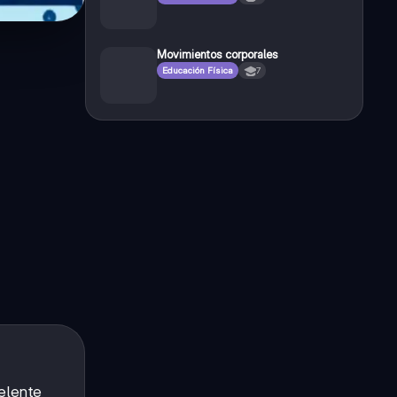
Movimientos corporales
Educación Física
7
celente