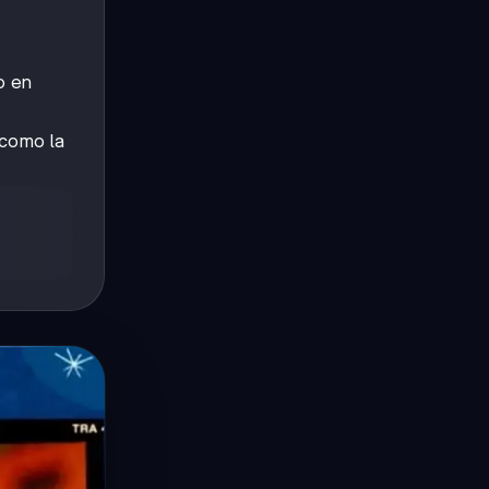
o en
 como la