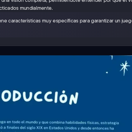
 una visión completa, permitiéndote entender por qué el v
acticados mundialmente.
iene características muy específicas para garantizar un jue