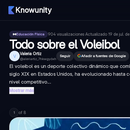
Knowunity
904
visualizaciones
·
Actualizado
19 de jul. d
Educación Física
Todo sobre el Voleibol
Valeria Ortiz
V
Seguir
Añadir a fuentes de Google
@
aleriartiz_7hkwgy6xh
El voleibol es un deporte colectivo dinámico que combi
siglo XIX en Estados Unidos, ha evolucionado hasta c
nivel competitivo...
Mostrar más
of
8
1