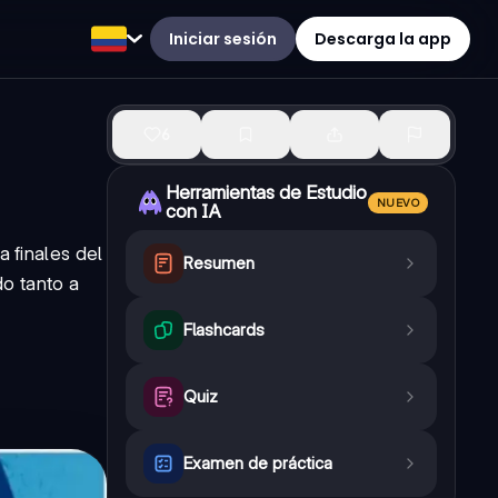
Iniciar sesión
Descarga la app
6
Herramientas de Estudio
NUEVO
con IA
a finales del
Resumen
o tanto a
Flashcards
Quiz
Examen de práctica