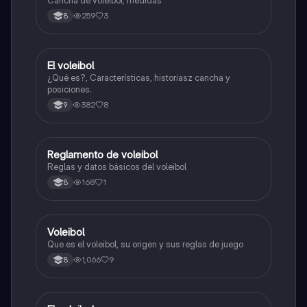
259
3
8
El voleibol
Educación Física
¿Qué es?, Características, historiasz cancha y
posiciones.
382
8
9
Reglamento de voleibol
Educación Física
Reglas y datos básicos del voleibol
168
1
8
Voleibol
Educación Física
Que es el voleibol, su origen y sus reglas de juego
1,066
9
8