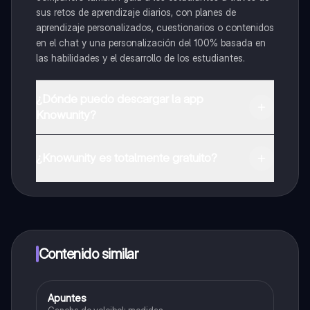
sus retos de aprendizaje diarios, con planes de
aprendizaje personalizados, cuestionarios o contenidos
en el chat y una personalización del 100% basada en
las habilidades y el desarrollo de los estudiantes.
¿Dónde puedo descargar la app
Knowunity?
Puedes descargar la app en Google Play Store y Apple
App Store.
¿Knowunity es totalmente gratuito?
¡Sí lo es! Tienes acceso totalmente gratuito a todo el
contenido de la app, puedes chatear con otros
alumnos y recibir ayuda inmeditamente. Puedes ganar
dinero utilizando la aplicación, que te permitirá acceder
a determinadas funciones.
Contenido similar
Apuntes
Educación Física
Cancha de voleibol; medidas