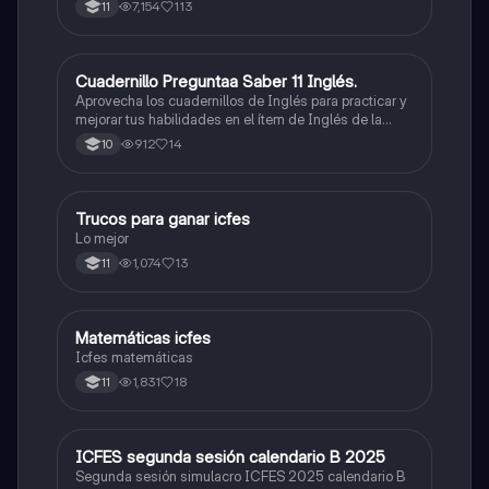
7,154
113
11
Cuadernillo Preguntaa Saber 11 Inglés.
ICFES: Inglés
Aprovecha los cuadernillos de Inglés para practicar y
mejorar tus habilidades en el ítem de Inglés de la
Prueba Saber 11. 🫡
912
14
10
Trucos para ganar icfes
Química
Lo mejor
1,074
13
11
Matemáticas icfes
ICFES: Matemáticas
Icfes matemáticas
1,831
18
11
ICFES segunda sesión calendario B 2025
ICFES: Lectura Crítica
Segunda sesión simulacro ICFES 2025 calendario B