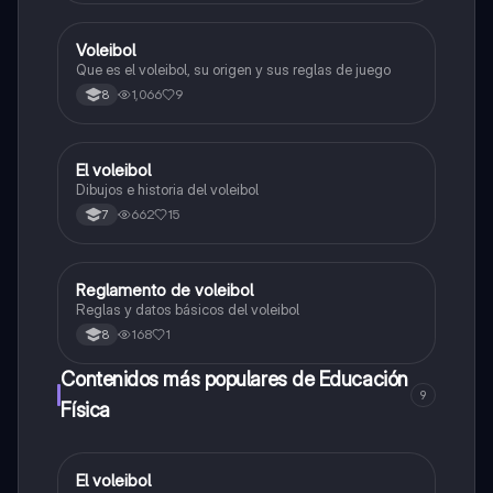
Voleibol
Educación Física
Que es el voleibol, su origen y sus reglas de juego
1,066
9
8
El voleibol
Educación Física
Dibujos e historia del voleibol
662
15
7
Reglamento de voleibol
Educación Física
Reglas y datos básicos del voleibol
168
1
8
Contenidos más populares de Educación
9
Física
El voleibol
Educación Física