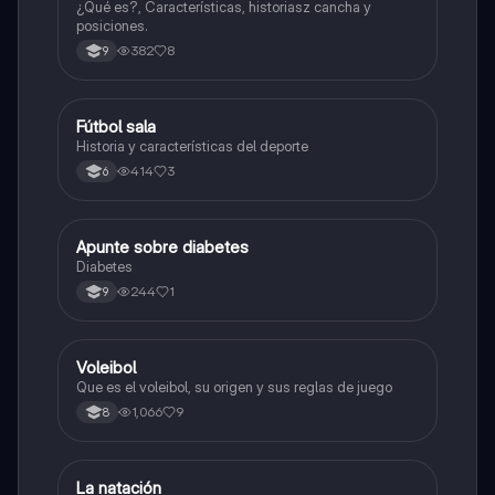
¿Qué es?, Características, historiasz cancha y
posiciones.
382
8
9
Fútbol sala
Sociales/Historia
Historia y características del deporte
414
3
6
Apunte sobre diabetes
Educación Física
Diabetes
244
1
9
Voleibol
Educación Física
Que es el voleibol, su origen y sus reglas de juego
1,066
9
8
La natación
Educación Física