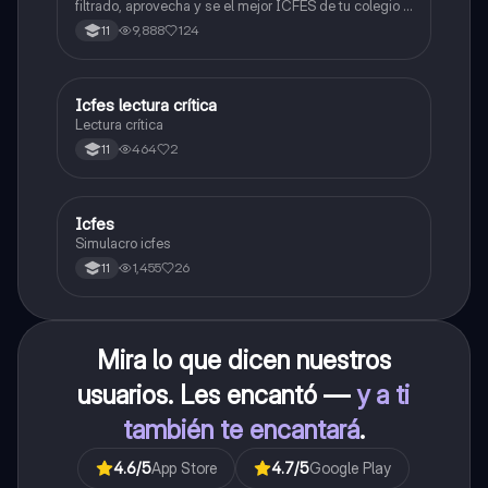
filtrado, aprovecha y se el mejor ICFES de tu colegio y
poder ingresar a universidad, y estudiar aquella
9,888
124
11
carrera con la que tanto sueñas.
Icfes lectura crítica
Lengua Castellana
Lectura crítica
464
2
11
Icfes
ICFES: Sociales y Ciudadanas
Simulacro icfes
1,455
26
11
Mira lo que dicen nuestros
usuarios. Les encantó —
y a ti
también te encantará
.
4.6
/5
App Store
4.7
/5
Google Play