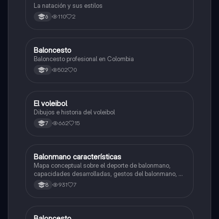
La natación y sus estilos
110
2
6
Baloncesto
Educación Física
Baloncesto profesional en Colombia
502
0
9
El voleibol
Educación Física
Dibujos e historia del voleibol
662
15
7
Balonmano características
Educación Física
Mapa conceptual sobre el deporte de balonmano,
capacidades desarrolladas, gestos del balonmano, el
juego, reglas etc...
931
7
8
Baloncesto
Educación Física