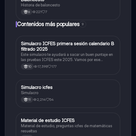
Historia de baloncesto
221
7
6
Contenidos más populares
9
Simulacro ICFES primera sesión calendario B
ICFES: Matemáticas
filtrado 2025
Este simulacro te ayudará a sacar un buen puntaje en
las pruebas ICFES este 2025. Vamos por ese
500/500. Y poder ser admitido en la universidad que
17,398
177
10
quieras, estudiar la carrera que quieres y no la que te
toque. Vamos con toda para sacar un buen puntaje.
Simulacro icfes
ICFES: Lectura Crítica
Simulacro
2,214
54
11
Material de estudio ICFES
ICFES: Matemáticas
Material de estudio, preguntas icfes de matemáticas
resueltas