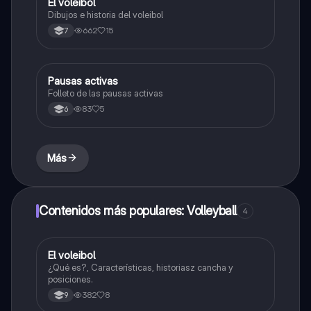
El voleibol
Educación Física
Dibujos e historia del voleibol
662
15
7
Pausas activas
Educación Física
Folleto de las pausas activas
83
5
6
Más
Contenidos más populares: Volleyball
4
El voleibol
Educación Física
¿Qué es?, Características, historiasz cancha y
posiciones.
382
8
9