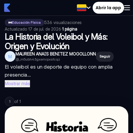
Abrir la app
536
visualizaciones
·
Educación Física
Actualizado
17 de jul. de 2026
·
1 página
La Historia del Voleibol y Más:
Origen y Evolución
MAUREEN ANAIS BENITEZ MOGOLLONN
M
Seguir
@
_m5ubh43gxemrpxsfcqz
El voleibol es un deporte de equipo con amplia
presencia...
Mostrar más
of
1
1