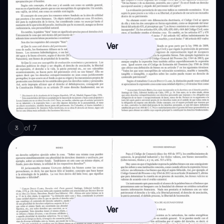
Ver
of
7
3
Ver