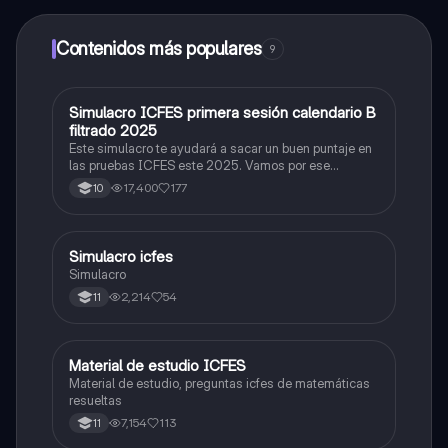
dinero utilizando la aplicación, que te permitirá acceder
a determinadas funciones.
Contenidos más populares
9
Simulacro ICFES primera sesión calendario B
ICFES: Matemáticas
filtrado 2025
Este simulacro te ayudará a sacar un buen puntaje en
las pruebas ICFES este 2025. Vamos por ese
500/500. Y poder ser admitido en la universidad que
17,400
177
10
quieras, estudiar la carrera que quieres y no la que te
toque. Vamos con toda para sacar un buen puntaje.
Simulacro icfes
ICFES: Lectura Crítica
Simulacro
2,214
54
11
Material de estudio ICFES
ICFES: Matemáticas
Material de estudio, preguntas icfes de matemáticas
resueltas
7,154
113
11