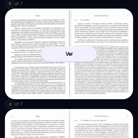
of
7
5
Ver
of
7
6