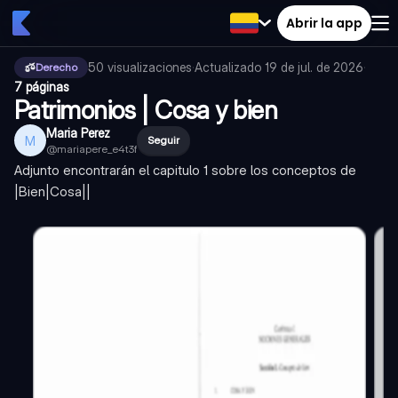
Abrir la app
50
visualizaciones
·
Actualizado
19 de jul. de 2026
·
Derecho
7 páginas
Patrimonios | Cosa y bien
Maria Perez
M
Seguir
@
mariapere_e4t3f
Adjunto encontrarán el capitulo 1 sobre los conceptos de
|Bien|Cosa||