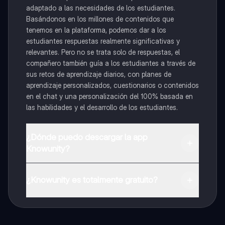
adaptado a las necesidades de los estudiantes.
Basándonos en los millones de contenidos que
tenemos en la plataforma, podemos dar a los
estudiantes respuestas realmente significativas y
relevantes. Pero no se trata solo de respuestas, el
compañero también guía a los estudiantes a través de
sus retos de aprendizaje diarios, con planes de
aprendizaje personalizados, cuestionarios o contenidos
en el chat y una personalización del 100% basada en
las habilidades y el desarrollo de los estudiantes.
¿Dónde puedo descargar la app
Knowunity?
Puedes descargar la app en Google Play Store y Apple
App Store.
¿Knowunity es totalmente gratuito?
¡Sí lo es! Tienes acceso totalmente gratuito a todo el
contenido de la app, puedes chatear con otros
alumnos y recibir ayuda inmeditamente. Puedes ganar