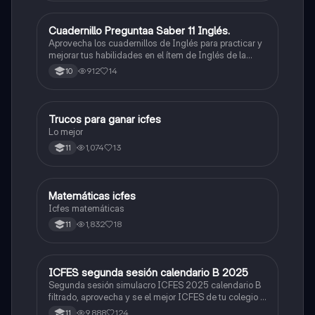
Cuadernillo Preguntaa Saber 11 Inglés.
ICFES: Inglés
Aprovecha los cuadernillos de Inglés para practicar y
mejorar tus habilidades en el ítem de Inglés de la
Prueba Saber 11. 🫡
912
14
10
Trucos para ganar icfes
Química
Lo mejor
1,074
13
11
Matemáticas icfes
ICFES: Matemáticas
Icfes matemáticas
1,832
18
11
ICFES segunda sesión calendario B 2025
ICFES: Lectura Crítica
Segunda sesión simulacro ICFES 2025 calendario B
filtrado, aprovecha y se el mejor ICFES de tu colegio y
poder ingresar a universidad, y estudiar aquella
9,888
124
11