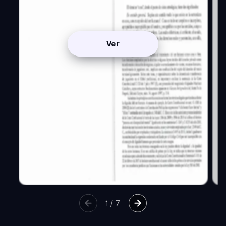
Ver
1
/
7