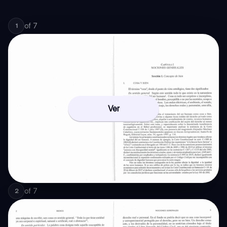
of
7
1
Ver
of
7
2