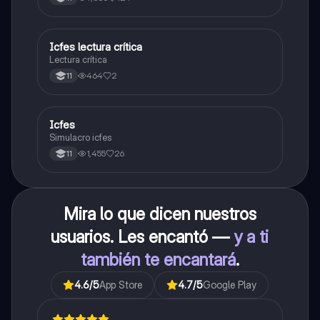
carrera con la que tanto sueñas.
Icfes lectura crítica
Lengua Castellana
Lectura crítica
464
2
11
Icfes
ICFES: Sociales y Ciudadanas
Simulacro icfes
1,455
26
11
Mira lo que dicen nuestros
usuarios. Les encantó —
y a ti
también te encantará
.
4.6
/5
App Store
4.7
/5
Google Play