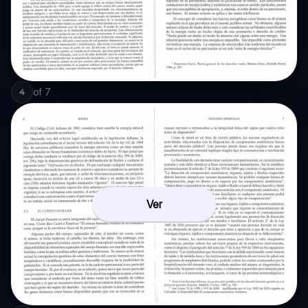
of
7
4
Ver