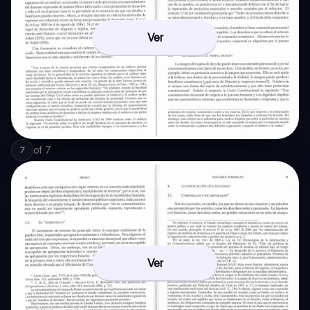
Ver
of
7
7
Ver