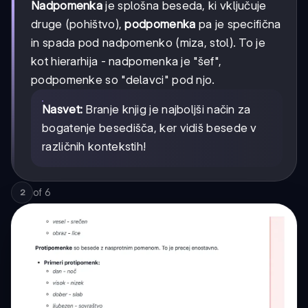
Nadpomenka
je splošna beseda, ki vključuje
druge (pohištvo),
podpomenka
pa je specifična
in spada pod nadpomenko (miza, stol). To je
kot hierarhija - nadpomenka je "šef",
podpomenke so "delavci" pod njo.
Nasvet:
Branje knjig je najboljši način za
bogatenje besedišča, ker vidiš besede v
različnih kontekstih!
of
6
2