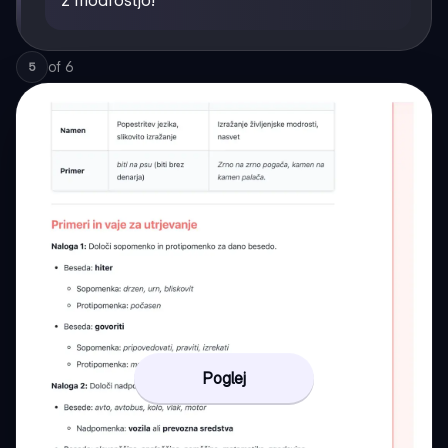
z modrostjo!
of
6
5
Poglej