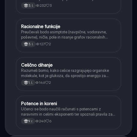
verjetnosti.
232
3
3. l.
Racionalne funkcije
Matematika
Preučevali bodo asimptote (navpične, vodoravne,
poševne), ničle, pole in risanje grafov racionalnih
funkcij.
127
2
3. l.
Celično dihanje
Biologija
Razumeli bomo, kako celice razgrajujejo organske
molekule, kot je glukoza, da sprostijo energijo za
svoje delovanje.
146
2
1. l.
Potence in koreni
Matematika
Učenci se bodo naučili računati s potencami z
naravnimi in celimi eksponenti ter spoznali pravila za
računanje z njimi. Obravnavali bodo kvadratne in
240
6
9. r.
kubične korene ter delno korenjenje in racionalizacijo
imenovalca.