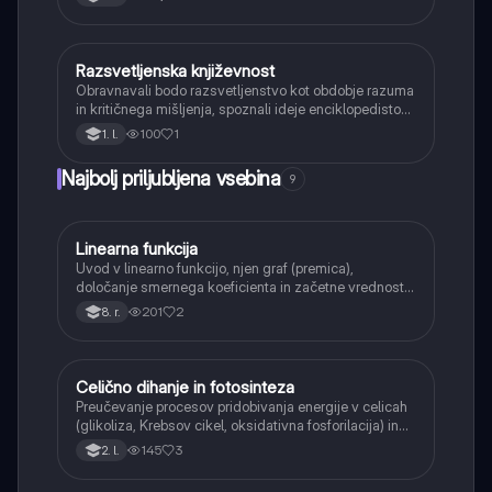
značilnosti ter namen.
Razsvetljenska književnost
Slovenščina
Obravnavali bodo razsvetljenstvo kot obdobje razuma
in kritičnega mišljenja, spoznali ideje enciklopedistov
in vpliv na slovensko književnost (npr. Anton Tomaž
100
1
1. l.
Linhart, Valentin Vodnik), ki so postavili temelje
slovenske kulture.
Najbolj priljubljena vsebina
9
Linearna funkcija
Matematika
Uvod v linearno funkcijo, njen graf (premica),
določanje smernega koeficienta in začetne vrednosti.
Učenci bodo znali narisati graf linearne funkcije.
201
2
8. r.
Celično dihanje in fotosinteza
Naravoslovje
Preučevanje procesov pridobivanja energije v celicah
(glikoliza, Krebsov cikel, oksidativna fosforilacija) in
pretvorbe svetlobne energije v kemično energijo
145
3
2. l.
(fotosinteza).