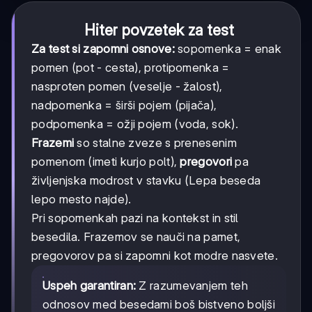
Hiter povzetek za test
Za test si zapomni osnove:
sopomenka = enak
pomen (pot - cesta), protipomenka =
nasproten pomen (veselje - žalost),
nadpomenka = širši pojem (pijača),
podpomenka = ožji pojem (voda, sok).
Frazemi
so stalne zveze s prenesenim
pomenom (imeti kurjo polt),
pregovori
pa
življenjska modrost v stavku (Lepa beseda
lepo mesto najde).
Pri sopomenkah pazi na kontekst in stil
besedila. Frazemov se nauči na pamet,
pregovorov pa si zapomni kot modre nasvete.
Uspeh garantiran:
Z razumevanjem teh
odnosov med besedami boš bistveno boljši