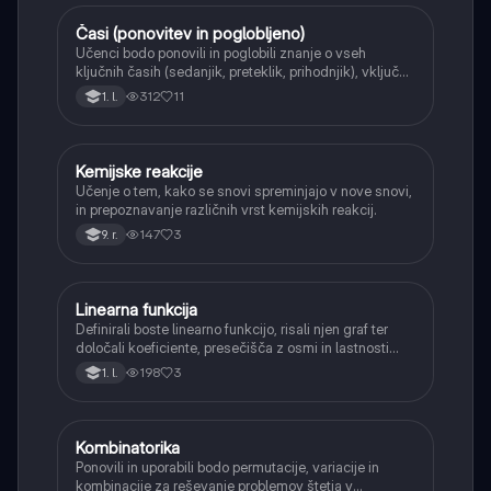
Časi (ponovitev in poglobljeno)
Angleščina
Učenci bodo ponovili in poglobili znanje o vseh
ključnih časih (sedanjik, preteklik, prihodnjik), vključno
s Perfect tenses (Present Perfect Continuous, Past
312
11
1. l.
Perfect, Future Perfect) in njihovo uporabo.
Kemijske reakcije
Naravoslovje
Učenje o tem, kako se snovi spreminjajo v nove snovi,
in prepoznavanje različnih vrst kemijskih reakcij.
147
3
9. r.
Linearna funkcija
Matematika
Definirali boste linearno funkcijo, risali njen graf ter
določali koeficiente, presečišča z osmi in lastnosti
(naraščanje/padanje).
198
3
1. l.
Kombinatorika
Matematika
Ponovili in uporabili bodo permutacije, variacije in
kombinacije za reševanje problemov štetja v