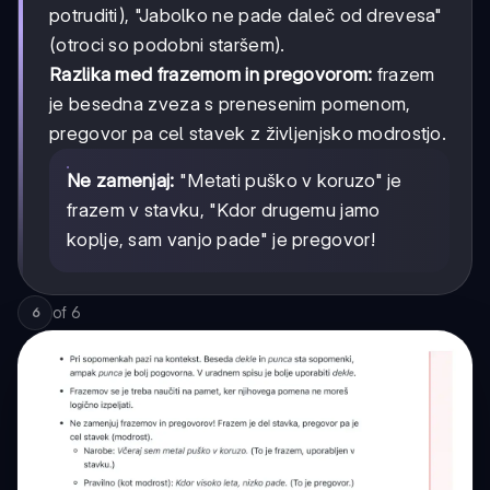
potruditi), "Jabolko ne pade daleč od drevesa"
(otroci so podobni staršem).
Razlika med frazemom in pregovorom:
frazem
je besedna zveza s prenesenim pomenom,
pregovor pa cel stavek z življenjsko modrostjo.
Ne zamenjaj:
"Metati puško v koruzo" je
frazem v stavku, "Kdor drugemu jamo
koplje, sam vanjo pade" je pregovor!
of
6
6