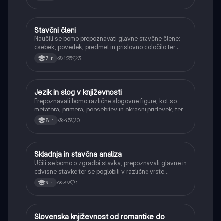
kompleksnejših besedil ter natančnejše izražanje
misli.
Stavčni členi
Slovenščina
Naučili se bomo prepoznavati glavne stavčne člene:
osebek, povedek, predmet in prislovno določilo ter
njihovo vlogo v povedi.
125
3
7. r.
Jezik in slog v književnosti
Slovenščina
Prepoznavali bomo različne slogovne figure, kot so
metafora, primera, poosebitev in okrasni pridevek, ter
razumeli njihov pomen pri ustvarjanju vzdušja in
45
0
8. r.
sporočila.
Skladnja in stavčna analiza
Slovenščina
Učili se bomo o zgradbi stavka, prepoznavali glavne in
odvisne stavke ter se poglobili v različne vrste
odvisnikov. Razumeli bomo, kako se stavki
39
1
9. r.
povezujejo v smiselne celote in kako jih pravilno
analizirati.
Slovenska književnost od romantike do
Slovenščina