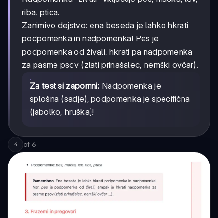
riba, ptica.
Zanimivo dejstvo: ena beseda je lahko hkrati
podpomenka in nadpomenka! Pes je
podpomenka od živali, hkrati pa nadpomenka
za pasme psov (zlati prinašalec, nemški ovčar).
Za test si zapomni:
Nadpomenka je
splošna (sadje), podpomenka je specifična
(jabolko, hruška)!
of
6
4