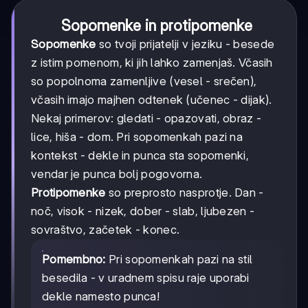
Sopomenke in protipomenke
Sopomenke
so tvoji prijatelji v jeziku - besede
z istim pomenom, ki jih lahko zamenjaš. Včasih
so popolnoma zamenljive (vesel - srečen),
včasih imajo majhen odtenek (učenec - dijak).
Nekaj primerov: gledati - opazovati, obraz -
lice, hiša - dom. Pri sopomenkah pazi na
kontekst - dekle in punca sta sopomenki,
vendar je punca bolj pogovorna.
Protipomenke
so preprosto nasprotje. Dan -
noč, visok - nizek, dober - slab, ljubezen -
sovraštvo, začetek - konec.
Pomembno:
Pri sopomenkah pazi na stil
besedila - v uradnem spisu raje uporabi
dekle namesto punca!