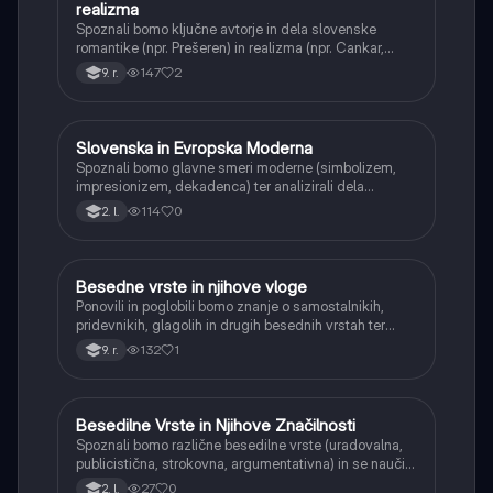
realizma
Spoznali bomo ključne avtorje in dela slovenske
romantike (npr. Prešeren) in realizma (npr. Cankar,
Kersnik, Tavčar). Razumeli bomo zgodovinski in
147
2
9. r.
družbeni kontekst teh obdobij ter njihov vpliv na
književnost.
Slovenska in Evropska Moderna
Slovenščina
Spoznali bomo glavne smeri moderne (simbolizem,
impresionizem, dekadenca) ter analizirali dela
slovenskih modernistov (Cankar, Župančič, Kette,
114
0
2. l.
Murn) in njihov pomen za razvoj slovenske literature.
Besedne vrste in njihove vloge
Slovenščina
Ponovili in poglobili bomo znanje o samostalnikih,
pridevnikih, glagolih in drugih besednih vrstah ter
spoznali njihove vloge v stavku. Naučili se bomo
132
1
9. r.
prepoznavati in pravilno uporabljati posamezne
besedne vrste v različnih kontekstih.
Besedilne Vrste in Njihove Značilnosti
Slovenščina
Spoznali bomo različne besedilne vrste (uradovalna,
publicistična, strokovna, argumentativna) in se naučili
prepoznavati njihove strukturne in jezikovne
27
0
2. l.