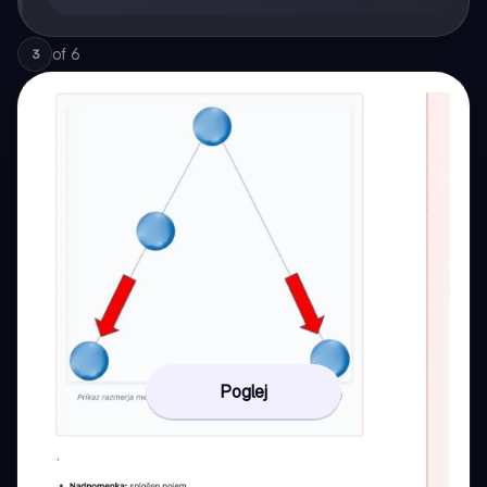
of
6
3
Poglej