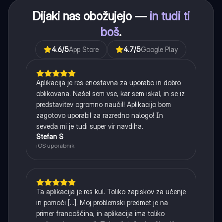
Dijaki nas obožujejo —
in tudi ti
boš
.
4.6
/5
App Store
4.7
/5
Google Play
Aplikacija je res enostavna za uporabo in dobro
oblikovana. Našel sem vse, kar sem iskal, in se iz
predstavitev ogromno naučil! Aplikacijo bom
zagotovo uporabil za razredno nalogo! In
seveda mi je tudi super vir navdiha.
Stefan S
iOS uporabnik
Ta aplikacija je res kul. Toliko zapiskov za učenje
in pomoči [...]. Moj problemski predmet je na
primer francoščina, in aplikacija ima toliko