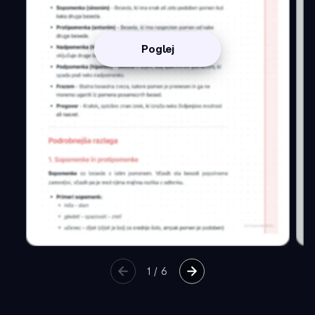
Poglej
1
/
6