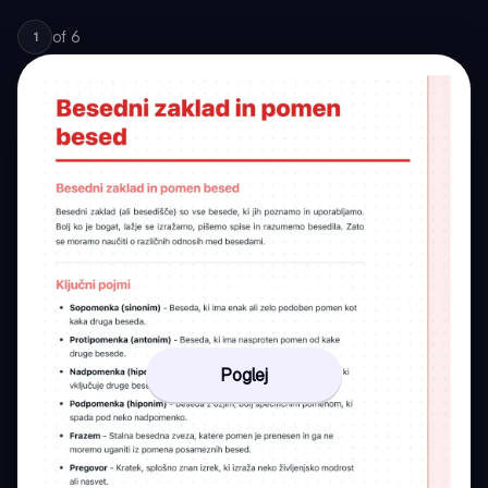
of
6
1
Poglej