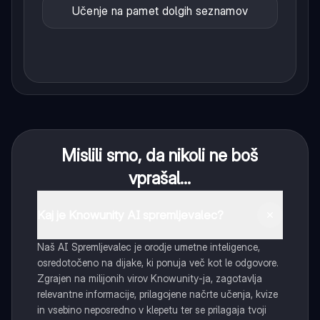
Učenje na pamet dolgih seznamov
Mislili smo, da nikoli ne boš
vprašal...
Kaj je Knowunity AI spremljevalec?
Naš AI Spremljevalec je orodje umetne inteligence,
osredotočeno na dijake, ki ponuja več kot le odgovore.
Zgrajen na milijonih virov Knowunity-ja, zagotavlja
relevantne informacije, prilagojene načrte učenja, kvize
in vsebino neposredno v klepetu ter se prilagaja tvoji