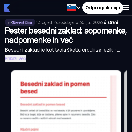
Odpri aplikacijo
43
ogledi
·
Posodobljeno
30. jul. 2026
·
6 strani
Slovenščina
Pester besedni zaklad: sopomenke,
nadpomenke in več
Besedni zaklad je kot tvoja škatla orodij za jezik -...
Prikaži več