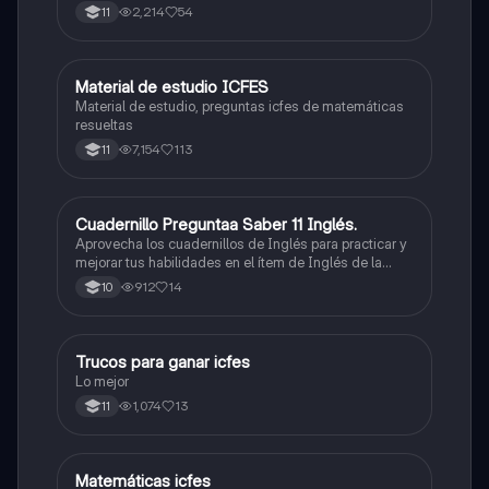
2,214
54
11
Material de estudio ICFES
ICFES: Matemáticas
Material de estudio, preguntas icfes de matemáticas
resueltas
7,154
113
11
Cuadernillo Preguntaa Saber 11 Inglés.
ICFES: Inglés
Aprovecha los cuadernillos de Inglés para practicar y
mejorar tus habilidades en el ítem de Inglés de la
Prueba Saber 11. 🫡
912
14
10
Trucos para ganar icfes
Química
Lo mejor
1,074
13
11
Matemáticas icfes
ICFES: Matemáticas