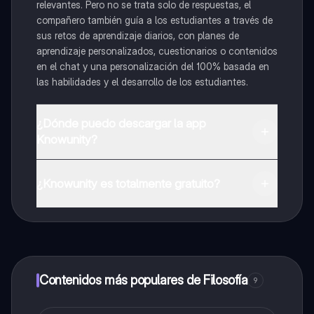
relevantes. Pero no se trata solo de respuestas, el
compañero también guía a los estudiantes a través de
sus retos de aprendizaje diarios, con planes de
aprendizaje personalizados, cuestionarios o contenidos
en el chat y una personalización del 100% basada en
las habilidades y el desarrollo de los estudiantes.
¿Dónde puedo descargar la app
Knowunity?
Puedes descargar la app en Google Play Store y Apple
App Store.
¿Knowunity es totalmente gratuito?
¡Sí lo es! Tienes acceso totalmente gratuito a todo el
contenido de la app, puedes chatear con otros
alumnos y recibir ayuda inmeditamente. Puedes ganar
dinero utilizando la aplicación, que te permitirá acceder
a determinadas funciones.
Contenidos más populares de Filosofía
9