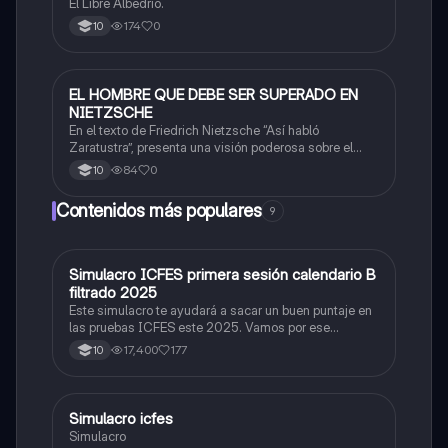
El Libre Albedrío.
174
0
10
EL HOMBRE QUE DEBE SER SUPERADO EN
Filosofía
NIETZSCHE
En el texto de Friedrich Nietzsche “Así habló
Zaratustra”, presenta una visión poderosa sobre el
viaje del espíritu humano hacia la autorrealización y la
84
0
10
plenitud, por medio de las tres transformaciones que
puede presentar el espíritu.
Contenidos más populares
9
Simulacro ICFES primera sesión calendario B
ICFES: Matemáticas
filtrado 2025
Este simulacro te ayudará a sacar un buen puntaje en
las pruebas ICFES este 2025. Vamos por ese
500/500. Y poder ser admitido en la universidad que
17,400
177
10
quieras, estudiar la carrera que quieres y no la que te
toque. Vamos con toda para sacar un buen puntaje.
Simulacro icfes
ICFES: Lectura Crítica
Simulacro