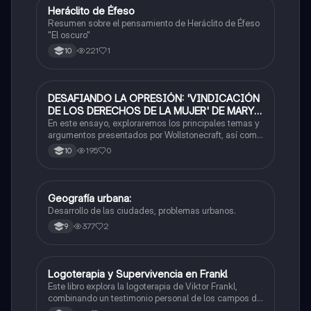
Heráclito de Éfeso
Filosofía
Resumen sobre el pensamiento de Heráclito de Éfeso
"El oscuro"
221
1
10
DESAFIANDO LA OPRESIÓN: 'VINDICACIÓN
Filosofía
DE LOS DERECHOS DE LA MUJER' DE MARY
WOLLSTONECRAFT"
En este ensayo, exploraremos los principales temas y
argumentos presentados por Wollstonecraft, así como
su relevancia en el contexto contemporáneo.
195
0
10
Geografía urbana:
Filosofía
Desarrollo de las ciudades, problemas urbanos.
377
2
9
Logoterapia y Supervivencia en Frankl
Filosofía
Este libro explora la logoterapia de Viktor Frankl,
combinando un testimonio personal de los campos de
concentración con una explicación de la búsqueda de