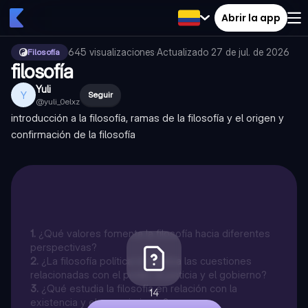
Abrir la app
645
visualizaciones
·
Actualizado
27 de jul. de 2026
Filosofía
filosofía
Yuli
Y
Seguir
@
yuli_0elxz
introducción a la filosofía, ramas de la filosofía y el origen y
confirmación de la filosofía
1
.
¿Qué valores fomenta la filosofía hacia diferentes
perspectivas?
2
.
¿La filosofía política no analiza las cuestiones
relacionadas con el poder, la justicia y el gobierno?
3
.
¿Qué estudia la filosofía en relación con la
14
existencia y el conocimiento?