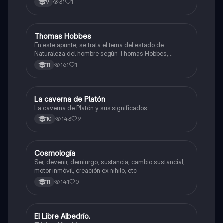
31
1
9
sentido.
Thomas Hobbes
Sociales/Historia
En este apunte, se trata el tema del estado de
Naturaleza del hombre según Thomas Hobbes,
también la sociedad civil, el Leviatán y el poder del
161
1
11
soberano.
La caverna de Platón
Filosofía
La caverna de Platón y sus significados
143
9
10
Cosmología
Filosofía
Ser, devenir, demiurgo, sustancia, cambio sustancial,
motor inmóvil, creación ex nihilo, etc
141
0
11
El Libre Albedrío.
Filosofía