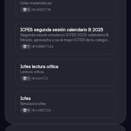
Icfes matemáticas
1,832
18
11
ICFES segunda sesión calendario B 2025
ICFES: Lectura Crítica
Segunda sesión simulacro ICFES 2025 calendario B
filtrado, aprovecha y se el mejor ICFES de tu colegio y
poder ingresar a universidad, y estudiar aquella
9,888
124
11
carrera con la que tanto sueñas.
Icfes lectura crítica
Lengua Castellana
Lectura crítica
464
2
11
Icfes
ICFES: Sociales y Ciudadanas
Simulacro icfes
1,455
26
11