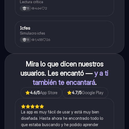
Lectura crítica
464
2
11
Icfes
ICFES: Sociales y Ciudadanas
Simulacro icfes
1,455
26
11
Mira lo que dicen nuestros
usuarios. Les encantó —
y a ti
también te encantará
.
4.6
/5
App Store
4.7
/5
Google Play
La app es muy fácil de usar y está muy bien
diseñada. Hasta ahora he encontrado todo lo
que estaba buscando y he podido aprender