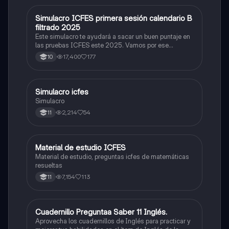
Simulacro ICFES primera sesión calendario B
ICFES: Matemáticas
filtrado 2025
Este simulacro te ayudará a sacar un buen puntaje en
las pruebas ICFES este 2025. Vamos por ese
500/500. Y poder ser admitido en la universidad que
17,400
177
10
quieras, estudiar la carrera que quieres y no la que te
toque. Vamos con toda para sacar un buen puntaje.
Simulacro icfes
ICFES: Lectura Crítica
Simulacro
2,214
54
11
Material de estudio ICFES
ICFES: Matemáticas
Material de estudio, preguntas icfes de matemáticas
resueltas
7,154
113
11
Cuadernillo Preguntaa Saber 11 Inglés.
ICFES: Inglés
Aprovecha los cuadernillos de Inglés para practicar y