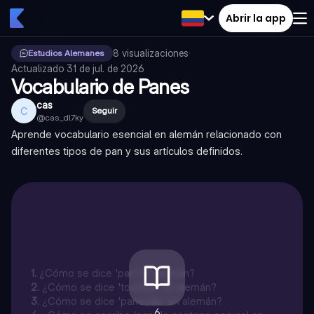
Abrir la app
8
visualizaciones
·
Estudios Alemanes
Actualizado
31 de jul. de 2026
Vocabulario de Panes
cas
C
Seguir
@
cas_dl7ky
Aprende vocabulario esencial en alemán relacionado con
diferentes tipos de pan y sus artículos definidos.
1
.
¿Cómo se dice 'pan' en alemán?
2
.
¿Cómo se dice 'tostada' en alemán?
3
.
¿Cómo se dice 'panecillo' en alemán?
6