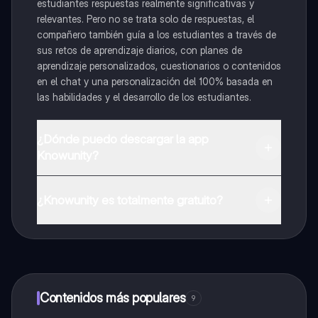
estudiantes respuestas realmente significativas y
relevantes. Pero no se trata solo de respuestas, el
compañero también guía a los estudiantes a través de
sus retos de aprendizaje diarios, con planes de
aprendizaje personalizados, cuestionarios o contenidos
en el chat y una personalización del 100% basada en
las habilidades y el desarrollo de los estudiantes.
¿Dónde puedo descargar la app
Knowunity?
Puedes descargar la app en Google Play Store y Apple
App Store.
¿Knowunity es totalmente gratuito?
¡Sí lo es! Tienes acceso totalmente gratuito a todo el
contenido de la app, puedes chatear con otros
alumnos y recibir ayuda inmeditamente. Puedes ganar
dinero utilizando la aplicación, que te permitirá acceder
a determinadas funciones.
Contenidos más populares
9