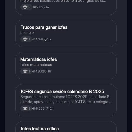
mejorar tus habilidades en el ítem de Inglés de la
Prueba Saber 11. 🫡
912
14
10
Trucos para ganar icfes
Química
Lo mejor
1,074
13
11
Matemáticas icfes
ICFES: Matemáticas
Icfes matemáticas
1,832
18
11
ICFES segunda sesión calendario B 2025
ICFES: Lectura Crítica
Segunda sesión simulacro ICFES 2025 calendario B
filtrado, aprovecha y se el mejor ICFES de tu colegio y
poder ingresar a universidad, y estudiar aquella
9,888
124
11
carrera con la que tanto sueñas.
Icfes lectura crítica
Lengua Castellana