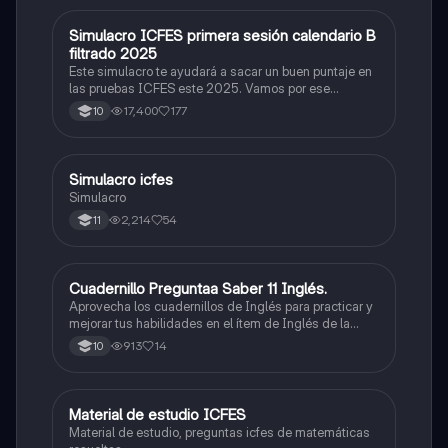
Simulacro ICFES primera sesión calendario B
ICFES: Matemáticas
filtrado 2025
Este simulacro te ayudará a sacar un buen puntaje en
las pruebas ICFES este 2025. Vamos por ese
500/500. Y poder ser admitido en la universidad que
17,400
177
10
quieras, estudiar la carrera que quieres y no la que te
toque. Vamos con toda para sacar un buen puntaje.
Simulacro icfes
ICFES: Lectura Crítica
Simulacro
2,214
54
11
Cuadernillo Preguntaa Saber 11 Inglés.
ICFES: Inglés
Aprovecha los cuadernillos de Inglés para practicar y
mejorar tus habilidades en el ítem de Inglés de la
Prueba Saber 11. 🫡
913
14
10
Material de estudio ICFES
ICFES: Matemáticas
Material de estudio, preguntas icfes de matemáticas