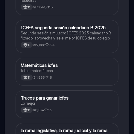
resueltas
7,154
113
11
ICFES segunda sesión calendario B 2025
ICFES: Lectura Crítica
Segunda sesión simulacro ICFES 2025 calendario B
filtrado, aprovecha y se el mejor ICFES de tu colegio y
poder ingresar a universidad, y estudiar aquella
9,888
124
11
carrera con la que tanto sueñas.
Matemáticas icfes
ICFES: Matemáticas
Icfes matemáticas
1,833
18
11
Trucos para ganar icfes
Química
Lo mejor
1,074
13
11
L
la rama legislativa, la rama judicial y la rama
Sociales/Historia