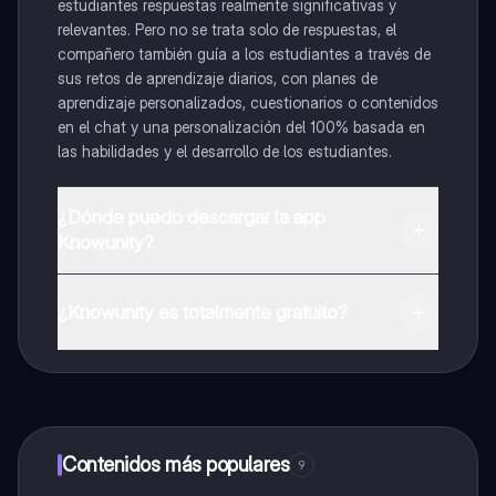
estudiantes respuestas realmente significativas y
relevantes. Pero no se trata solo de respuestas, el
compañero también guía a los estudiantes a través de
sus retos de aprendizaje diarios, con planes de
aprendizaje personalizados, cuestionarios o contenidos
en el chat y una personalización del 100% basada en
las habilidades y el desarrollo de los estudiantes.
¿Dónde puedo descargar la app
Knowunity?
Puedes descargar la app en Google Play Store y Apple
App Store.
¿Knowunity es totalmente gratuito?
¡Sí lo es! Tienes acceso totalmente gratuito a todo el
contenido de la app, puedes chatear con otros
alumnos y recibir ayuda inmeditamente. Puedes ganar
dinero utilizando la aplicación, que te permitirá acceder
a determinadas funciones.
Contenidos más populares
9