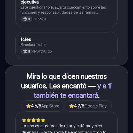
ejecutiva
Este cuestionario evalúa tu conocimiento sobre las
funciones y responsabilidades de las ramas
legislativa, judicial y ejecutiva.
136
0
11
Icfes
ICFES: Sociales y Ciudadanas
Simulacro icfes
1,455
26
11
Mira lo que dicen nuestros
usuarios. Les encantó —
y a ti
también te encantará
.
4.6
/5
App Store
4.7
/5
Google Play
La app es muy fácil de usar y está muy bien
diseñada. Hasta ahora he encontrado todo lo