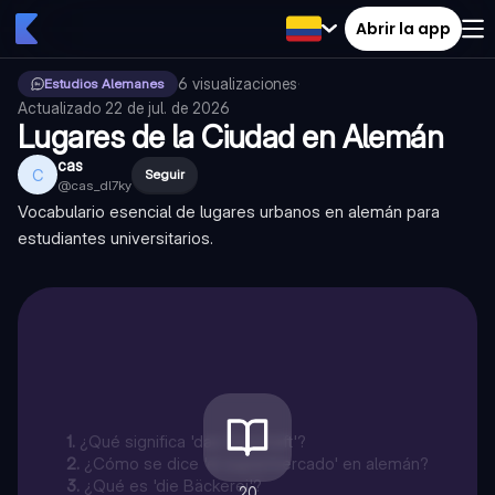
Abrir la app
6
visualizaciones
·
Estudios Alemanes
Actualizado
22 de jul. de 2026
Lugares de la Ciudad en Alemán
cas
C
Seguir
@
cas_dl7ky
Vocabulario esencial de lugares urbanos en alemán para
estudiantes universitarios.
1
.
¿Qué significa 'das Geschäft'?
2
.
¿Cómo se dice 'el supermercado' en alemán?
3
.
¿Qué es 'die Bäckerei'?
20