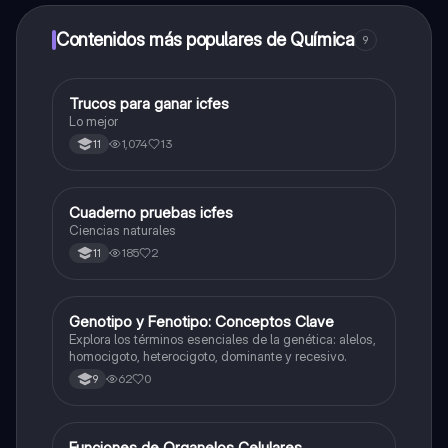
dinero utilizando la aplicación, que te permitirá acceder
a determinadas funciones.
Contenidos más populares de Química
9
Trucos para ganar icfes
Química
Lo mejor
1,074
13
11
Cuaderno pruebas icfes
Biologia
Ciencias naturales
185
2
11
G
Genotipo y Fenotipo: Conceptos Clave
Biologia
Explora los términos esenciales de la genética: alelos,
homocigoto, heterocigoto, dominante y recesivo.
62
0
9
Funciones de Organelos Celulares
Biologia