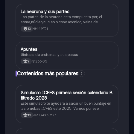
La neurona y sus partes
Biologia
Las partes de la neurona esta compuesta por; el
soma,núcleo,nucléolo,cono axonico, vaina de
mielina,celula schwan,núcleo de schwann,nódulo de
149
1
10
Ranvier,terminal axonico Arborizacion terminal, botón
sinaptico,dentristas y sustancia de Nissi.
Apuntes
Biologia
Síntesis de proteínas y sus pasos
266
5
9
Contenidos más populares
9
Simulacro ICFES primera sesión calendario B
ICFES: Matemáticas
filtrado 2025
Este simulacro te ayudará a sacar un buen puntaje en
las pruebas ICFES este 2025. Vamos por ese
500/500. Y poder ser admitido en la universidad que
17,400
177
10
quieras, estudiar la carrera que quieres y no la que te
toque. Vamos con toda para sacar un buen puntaje.