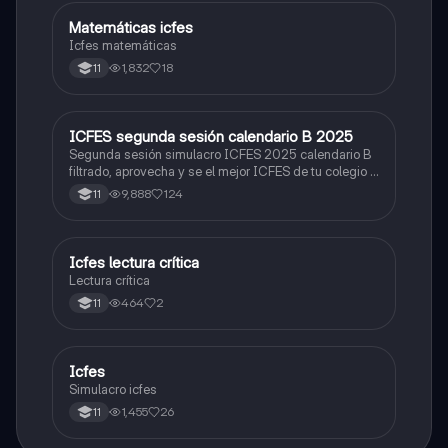
Matemáticas icfes
ICFES: Matemáticas
Icfes matemáticas
1,832
18
11
ICFES segunda sesión calendario B 2025
ICFES: Lectura Crítica
Segunda sesión simulacro ICFES 2025 calendario B
filtrado, aprovecha y se el mejor ICFES de tu colegio y
poder ingresar a universidad, y estudiar aquella
9,888
124
11
carrera con la que tanto sueñas.
Icfes lectura crítica
Lengua Castellana
Lectura crítica
464
2
11
Icfes
ICFES: Sociales y Ciudadanas
Simulacro icfes
1,455
26
11