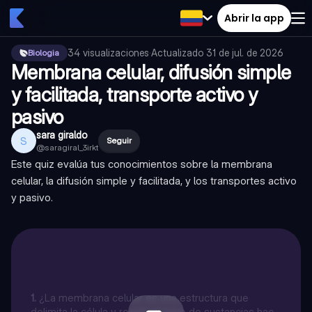
Abrir la app
34
visualizaciones
·
Actualizado
31 de jul. de 2026
Biologia
Membrana celular, difusión simple
y facilitada, transporte activo y
pasivo
sara giraldo
S
Seguir
@
saragiral_3irkt
Este quiz evalúa tus conocimientos sobre la membrana
celular, la difusión simple y facilitada, y los transportes activo
y pasivo.
1
.
¿La membrana celular es una estructura que
delimita la célula y regula el paso de sustancias hacia