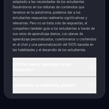
adaptado a las necesidades de los estudiantes.
Basándonos en los millones de contenidos que
tenemos en la plataforma, podemos dar a los
estudiantes respuestas realmente significativas y
relevantes. Pero no se trata solo de respuestas, el
compañero también guía a los estudiantes a través de
sus retos de aprendizaje diarios, con planes de
aprendizaje personalizados, cuestionarios o contenidos
en el chat y una personalización del 100% basada en
las habilidades y el desarrollo de los estudiantes.
¿Dónde puedo descargar la app
Knowunity?
Puedes descargar la app en Google Play Store y Apple
App Store.
¿Knowunity es totalmente gratuito?
¡Sí lo es! Tienes acceso totalmente gratuito a todo el
contenido de la app, puedes chatear con otros
alumnos y recibir ayuda inmeditamente. Puedes ganar