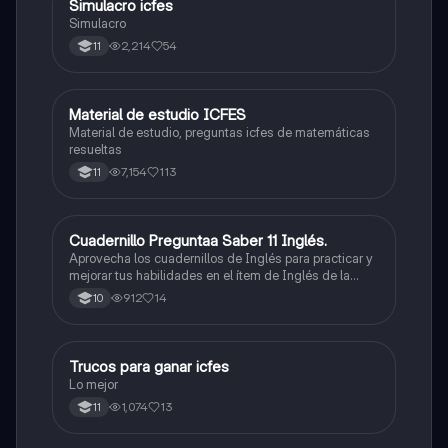
Simulacro icfes
ICFES: Lectura Crítica
Simulacro
2,214
54
11
Material de estudio ICFES
ICFES: Matemáticas
Material de estudio, preguntas icfes de matemáticas
resueltas
7,154
113
11
Cuadernillo Preguntaa Saber 11 Inglés.
ICFES: Inglés
Aprovecha los cuadernillos de Inglés para practicar y
mejorar tus habilidades en el ítem de Inglés de la
Prueba Saber 11. 🫡
912
14
10
Trucos para ganar icfes
Química
Lo mejor
1,074
13
11