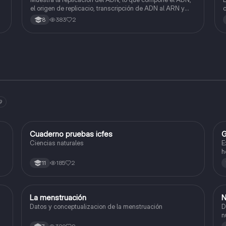
el origen de replicacio, transcripción de ADN al ARN y
c
traducción de ARN a proteína.
383
2
8
9
Cuaderno pruebas icfes
G
Biologia
Ciencias naturales
E
h
185
2
11
La menstruación
N
Biologia
Datos y conceptualizacion de la menstruación
Def
n
F