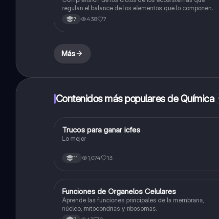
regulan el balance de los elementos que lo componen.
438
7
7
Más
Contenidos más populares de Química
Trucos para ganar icfes
Química
Lo mejor
1,074
13
11
F
Funciones de Organelos Celulares
Biologia
Aprende las funciones principales de la membrana,
núcleo, mitocondrias y ribosomas.