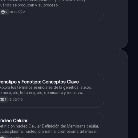
uándo se producen y su proceso
137
2
9
G
enotipo y Fenotipo: Conceptos Clave
Biologia
xplora los términos esenciales de la genética: alelos,
omocigoto, heterocigoto, dominante y recesivo.
62
0
9
úcleo Celular
Biologia
inición núcleo Celular Definición de: Membrana celular,
úcleo plasma, núcleo, cromatina, cromosoma Interfase
ases de la interfase