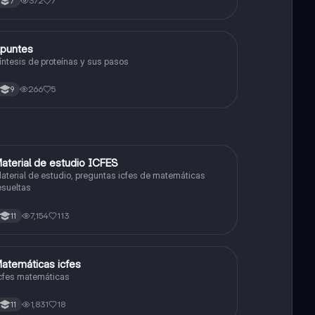
372
7
7
puntes
Biologia
íntesis de proteínas y sus pasos
266
5
9
aterial de estudio ICFES
ICFES: Matemáticas
aterial de estudio, preguntas icfes de matemáticas
esueltas
7,154
113
11
atemáticas icfes
ICFES: Matemáticas
cfes matemáticas
1,831
18
11