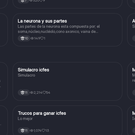
320
9
7
La neurona y sus partes
A
Biologia
Las partes de la neurona esta compuesta por; el
S
soma,núcleo,nucléolo,cono axonico, vaina de
mielina,celula schwan,núcleo de schwann,nódulo de
149
1
10
Ranvier,terminal axonico Arborizacion terminal, botón
sinaptico,dentristas y sustancia de Nissi.
Simulacro icfes
M
ICFES: Lectura Crítica
Simulacro
M
r
s
2,214
54
11
Trucos para ganar icfes
M
Química
Lo mejor
I
a
1,074
13
11