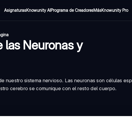
Asignaturas
Knowunity AI
Programa de Creadores
Más
Knowunity Pro
ágina
e las Neuronas y
 de nuestro sistema nervioso. Las neuronas son células esp
stro cerebro se comunique con el resto del cuerpo.