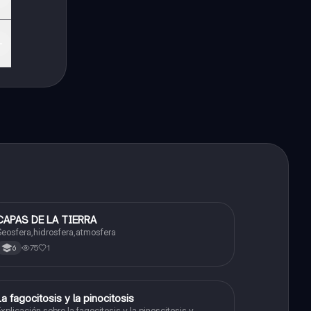
CAPAS DE LA TIERRA
Biologia
eosfera,hidrosfera,atmosfera
75
1
6
La fagocitosis y la pinocitosis
Biologia
xplicación sobre la fagocitosis y la pinoscitosis y