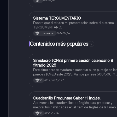
63
0
7
Sistema TERGUMENTARIO
Biologia
Espero que disfruten mi presentación sobre el sistema
TERGUMENTARIO
169
4
Universidad
Contenidos más populares
9
Simulacro ICFES primera sesión calendario B
ICFES: Matemáticas
filtrado 2025
Este simulacro te ayudará a sacar un buen puntaje en la
pruebas ICFES este 2025. Vamos por ese 500/500. Y
poder ser admitido en la universidad que quieras,
17,398
177
10
estudiar la carrera que quieres y no la que te toque.
Vamos con toda para sacar un buen puntaje.
Cuadernillo Preguntaa Saber 11 Inglés.
ICFES: Inglés
Aprovecha los cuadernillos de Inglés para practicar y
mejorar tus habilidades en el ítem de Inglés de la Prueb
Saber 11. 🫡
912
14
10