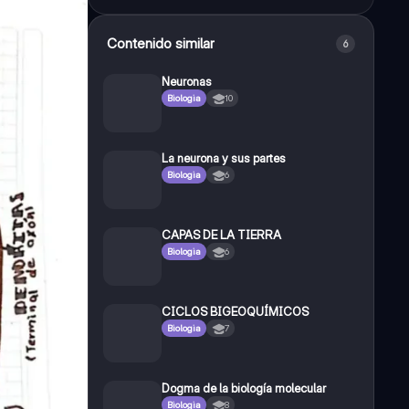
Contenido similar
6
Neuronas
Biologia
10
La neurona y sus partes
Biologia
6
CAPAS DE LA TIERRA
Biologia
6
CICLOS BIGEOQUÍMICOS
Biologia
7
Dogma de la biología molecular
Biologia
8