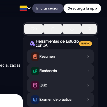
Iniciar sesión
Descarga la app
0
Herramientas de Estudio
NUEVO
con IA
Resumen
ecializadas
Flashcards
Quiz
Examen de práctica