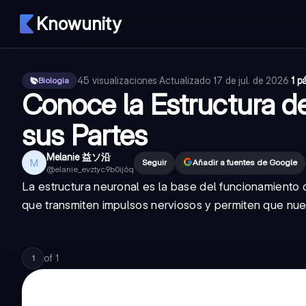
Knowunity
45
visualizaciones
·
Actualizado
17 de jul. de 2026
·
1 p
Biologia
Conoce la Estructura d
sus Partes
Melanie 益ソ沿
M
Seguir
Añadir a fuentes de Google
@
elanie_evztyc9b0ij6q
La estructura neuronal es la base del funcionamiento
que transmiten impulsos nerviosos y permiten que nue
of
1
1