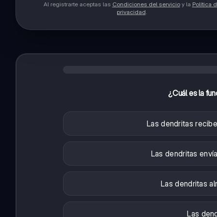
Al registrarte aceptas las
Condiciones del servicio
y la
Política 
privacidad
.
¿Cuál es la fun
Las dendritas recib
Las dendritas enví
Las dendritas al
Las dend