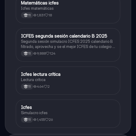
Matemáticas icfes
ICFES: Matemáticas
Icfes matemáticas
1,831
18
11
ICFES segunda sesión calendario B 2025
ICFES: Lectura Crítica
Segunda sesión simulacro ICFES 2025 calendario B
filtrado, aprovecha y se el mejor ICFES de tu colegio y
poder ingresar a universidad, y estudiar aquella
9,888
124
11
carrera con la que tanto sueñas.
Icfes lectura crítica
Lengua Castellana
Lectura crítica
464
2
11
Icfes
ICFES: Sociales y Ciudadanas
Simulacro icfes
1,455
26
11