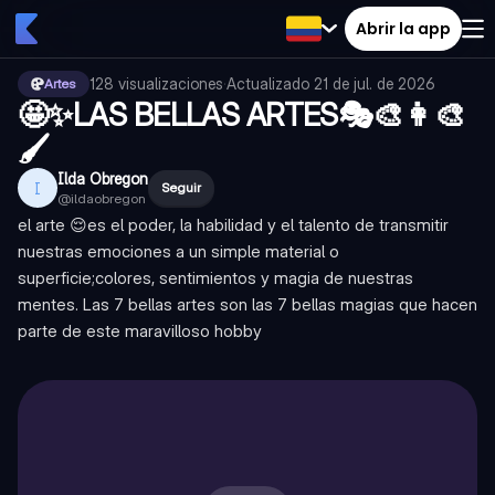
Abrir la app
128
visualizaciones
·
Actualizado
21 de jul. de 2026
Artes
🤩✨LAS BELLAS ARTES🎭🎨👩‍🎨
🖌️
Ilda Obregon
I
Seguir
@
ildaobregon
el arte 😌es el poder, la habilidad y el talento de transmitir
nuestras emociones a un simple material o
superficie;colores, sentimientos y magia de nuestras
mentes. Las 7 bellas artes son las 7 bellas magias que hacen
parte de este maravilloso hobby