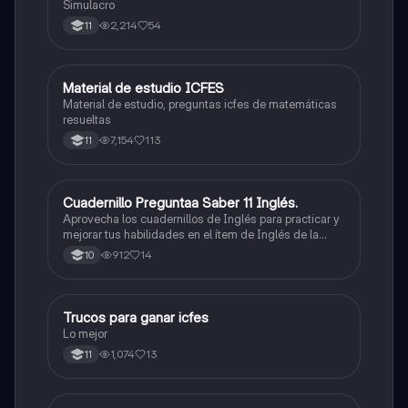
Simulacro
2,214
54
11
Material de estudio ICFES
ICFES: Matemáticas
Material de estudio, preguntas icfes de matemáticas
resueltas
7,154
113
11
Cuadernillo Preguntaa Saber 11 Inglés.
ICFES: Inglés
Aprovecha los cuadernillos de Inglés para practicar y
mejorar tus habilidades en el ítem de Inglés de la
Prueba Saber 11. 🫡
912
14
10
Trucos para ganar icfes
Química
Lo mejor
1,074
13
11