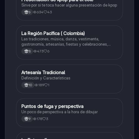
Sirve por si te toca hacer alguna presentación de kpop
634
43
6
La Región Pacífica ( Colombia)
Artes
Las tradiciones, música, danza, vestimenta,
gastronomía, artesanías, fiestas y celebraciones,
medicina tradicional, ritmos e instrumentos
473
6
8
musicales.
Artesanía Tradicional
Artes
Definición y Características
189
1
10
Puntos de fuga y perspectiva
Artes
Un poco de perspectiva a la hora de dibujar
178
3
9