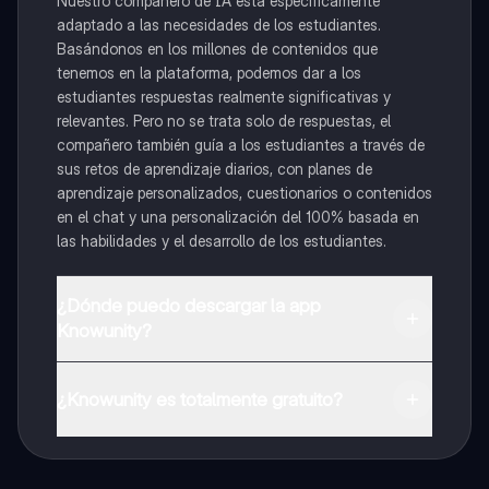
Nuestro compañero de IA está específicamente
adaptado a las necesidades de los estudiantes.
Basándonos en los millones de contenidos que
tenemos en la plataforma, podemos dar a los
estudiantes respuestas realmente significativas y
relevantes. Pero no se trata solo de respuestas, el
compañero también guía a los estudiantes a través de
sus retos de aprendizaje diarios, con planes de
aprendizaje personalizados, cuestionarios o contenidos
en el chat y una personalización del 100% basada en
las habilidades y el desarrollo de los estudiantes.
¿Dónde puedo descargar la app
Knowunity?
Puedes descargar la app en Google Play Store y Apple
App Store.
¿Knowunity es totalmente gratuito?
¡Sí lo es! Tienes acceso totalmente gratuito a todo el
contenido de la app, puedes chatear con otros