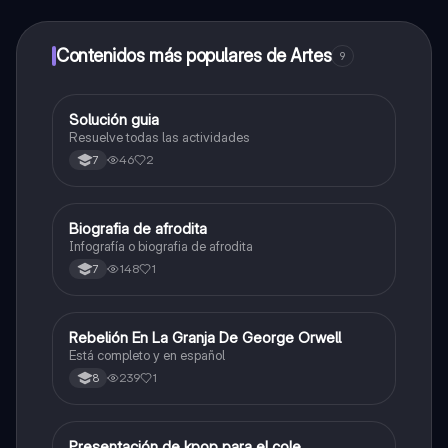
alumnos y recibir ayuda inmeditamente. Puedes ganar
dinero utilizando la aplicación, que te permitirá acceder
a determinadas funciones.
Contenidos más populares de Artes
9
Solución guia
Artes
Resuelve todas las actividades
46
2
7
Biografia de afrodita
Artes
Infografía o biografia de afrodita
148
1
7
Rebelión En La Granja De George Orwell
Sociales/Historia
Está completo y en español
239
1
8
Presentación de kpop para el cole
Artes