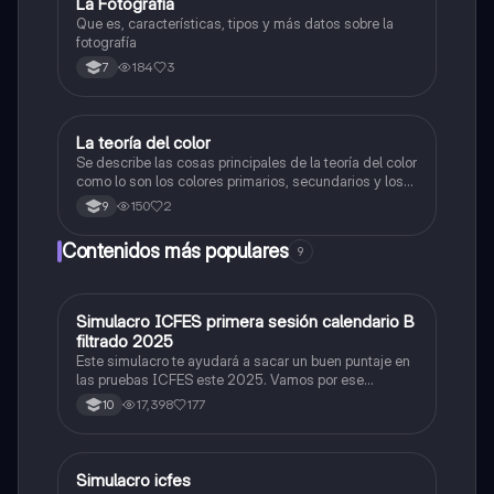
La Fotografía
Artes
Que es, características, tipos y más datos sobre la
fotografía
184
3
7
La teoría del color
Artes
Se describe las cosas principales de la teoría del color
como lo son los colores primarios, secundarios y los
colores cálidos y fríos es un resumen y sus ejemplos
150
2
9
Contenidos más populares
9
Simulacro ICFES primera sesión calendario B
ICFES: Matemáticas
filtrado 2025
Este simulacro te ayudará a sacar un buen puntaje en
las pruebas ICFES este 2025. Vamos por ese
500/500. Y poder ser admitido en la universidad que
17,398
177
10
quieras, estudiar la carrera que quieres y no la que te
toque. Vamos con toda para sacar un buen puntaje.
Simulacro icfes
ICFES: Lectura Crítica