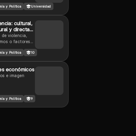
 exterior de
ía y Política
Universidad
a
encia: cultural,
ural y directa
an Galtung
 de violencia,
mos o factores
ribuyen a que la
ía y Política
10
a se mantenga a
del tiempo.
es económicos
os e imagen
ía y Política
9