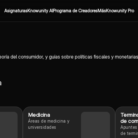
Asignaturas
Knowunity AI
Programa de Creadores
Más
Knowunity Pro
oría del consumidor, y guías sobre políticas fiscales y monetar
a
Medicina
Termin
de come
Áreas de medicina y
universidades
Apuntes
de termi