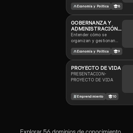
Economía y Política
8
GOBERNANZA Y
ADMINISTRACIÓN
PÚBLICA
Entender cómo se
organizan y gestionan
los asuntos públicos en
Economía y Política
9
las sociedades
contemporáneas.
PROYECTO DE VIDA
PRESENTACION-
PROYECTO DE VIDA
Emprendimiento
10
Explorar 56 dominios de conocimiento