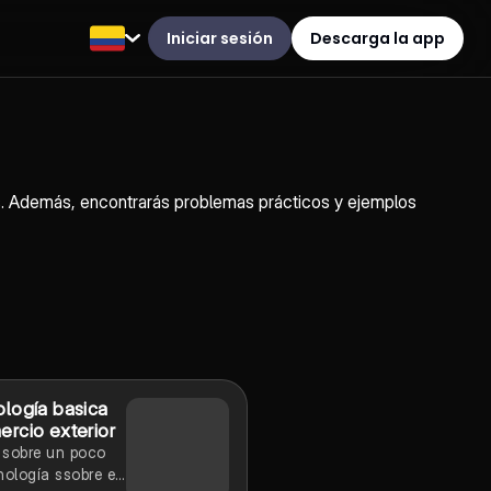
Iniciar sesión
Descarga la app
ias. Además, encontrarás problemas prácticos y ejemplos
ología basica
rcio exterior
 sobre un poco
nología ssobre el