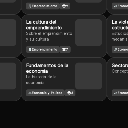
comercio
Emprendimiento
9
Econom
colombi
La cultura del
La viol
emprendimiento
estruct
de Joh
Sobre el emprendimiento
Estudios
y su cultura
mecanis
que cont
Emprendimiento
7
Econom
violenci
lo largo 
Fundamentos de la
Sector
economía
Concept
La historia de la
economía
Economía y Política
6
Econom