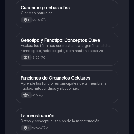
Cuaderno pruebas icfes
Biologia
Ciencias naturales
185
2
11
G
Genotipo y Fenotipo: Conceptos Clave
Biologia
Explora los términos esenciales de la genética: alelos,
homocigoto, heterocigoto, dominante y recesivo.
62
0
9
F
Funciones de Organelos Celulares
Biologia
Aprende las funciones principales de la membrana,
núcleo, mitocondrias y ribosomas.
63
0
7
La menstruación
Biologia
Datos y conceptualizacion de la menstruación
320
9
7