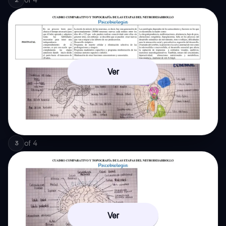
Ver
of
4
3
Ver