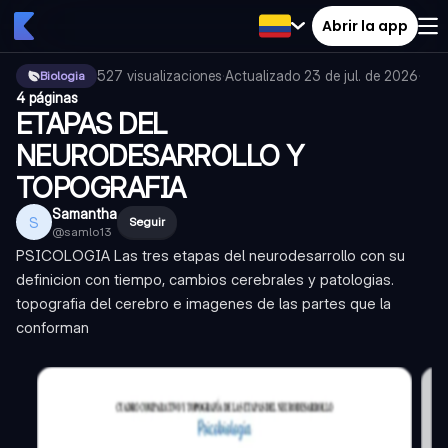
Abrir la app
527
visualizaciones
·
Actualizado
23 de jul. de 2026
·
Biologia
4 páginas
ETAPAS DEL
NEURODESARROLLO Y
TOPOGRAFIA
Samantha
S
Seguir
@
samlo13
PSICOLOGIA Las tres etapas del neurodesarrollo con su
definicion con tiempo, cambios cerebrales y patologias.
topografia del cerebro e imagenes de las partes que la
conforman