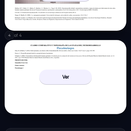
of
4
4
Ver