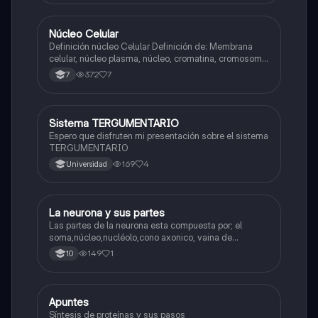
Núcleo Celular
Biologia
Definición núcleo Celular Definición de: Membrana
celular, núcleo plasma, núcleo, cromatina, cromosoma
Interfase Fases de la interfase
372
7
7
Sistema TERGUMENTARIO
Biologia
Espero que disfruten mi presentación sobre el sistema
TERGUMENTARIO
169
4
Universidad
La neurona y sus partes
Biologia
Las partes de la neurona esta compuesta por; el
soma,núcleo,nucléolo,cono axonico, vaina de
mielina,celula schwan,núcleo de schwann,nódulo de
149
1
10
Ranvier,terminal axonico Arborizacion terminal, botón
sinaptico,dentristas y sustancia de Nissi.
Apuntes
Biologia
Síntesis de proteínas y sus pasos