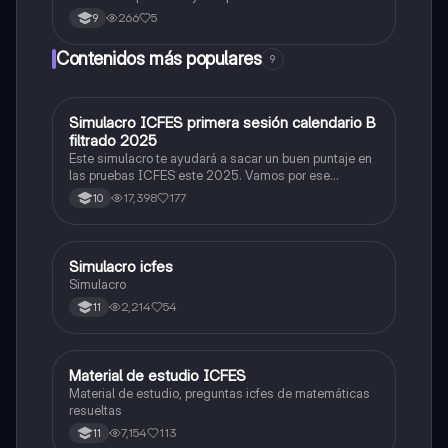
266
5
9
Contenidos más populares
9
Simulacro ICFES primera sesión calendario B
ICFES: Matemáticas
filtrado 2025
Este simulacro te ayudará a sacar un buen puntaje en
las pruebas ICFES este 2025. Vamos por ese
500/500. Y poder ser admitido en la universidad que
17,398
177
10
quieras, estudiar la carrera que quieres y no la que te
toque. Vamos con toda para sacar un buen puntaje.
Simulacro icfes
ICFES: Lectura Crítica
Simulacro
2,214
54
11
Material de estudio ICFES
ICFES: Matemáticas
Material de estudio, preguntas icfes de matemáticas
resueltas
7,154
113
11