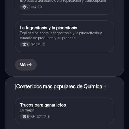
El proceso detallado de la replicación y transcripción
41
0
9
La fagocitosis y la pinocitosis
Biologia
Explicación sobre la fagocitosis y la pinoscitosis y
cuándo se producen y su proceso
137
2
9
Más
Contenidos más populares de Química
9
Trucos para ganar icfes
Química
Lo mejor
1,074
13
11