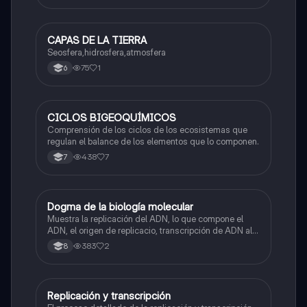
CAPAS DE LA TIERRA
Biologia
Seosfera,hidrosfera,atmosfera
75
1
6
CICLOS BIGEOQUÍMICOS
Biologia
Comprensión de los ciclos de los ecosistemas que
regulan el balance de los elementos que lo componen.
438
7
7
Dogma de la biología molecular
Biologia
Muestra la replicación del ADN, lo que compone el
ADN, el origen de replicacio, transcripción de ADN al
ARN y traducción de ARN a proteína.
383
2
8
Replicación y transcripción
Biologia