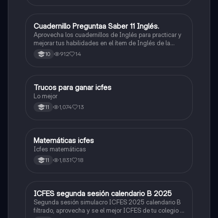
Cuadernillo Preguntaa Saber 11 Inglés.
ICFES: Inglés
Aprovecha los cuadernillos de Inglés para practicar y
mejorar tus habilidades en el ítem de Inglés de la
Prueba Saber 11. 🫡
912
14
10
Trucos para ganar icfes
Química
Lo mejor
1,074
13
11
Matemáticas icfes
ICFES: Matemáticas
Icfes matemáticas
1,831
18
11
ICFES segunda sesión calendario B 2025
ICFES: Lectura Crítica
Segunda sesión simulacro ICFES 2025 calendario B
filtrado, aprovecha y se el mejor ICFES de tu colegio y