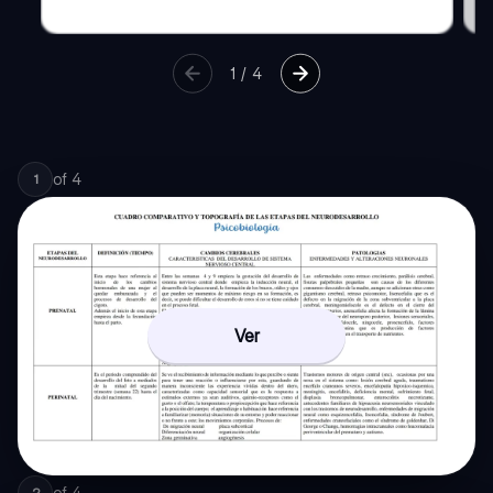
1
/
4
of
4
1
Ver
of
4
2