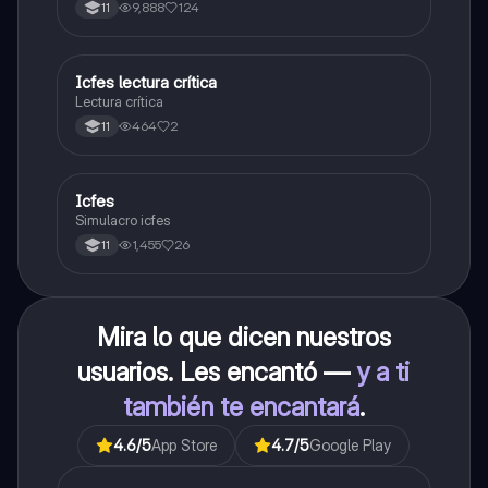
poder ingresar a universidad, y estudiar aquella
9,888
124
11
carrera con la que tanto sueñas.
Icfes lectura crítica
Lengua Castellana
Lectura crítica
464
2
11
Icfes
ICFES: Sociales y Ciudadanas
Simulacro icfes
1,455
26
11
Mira lo que dicen nuestros
usuarios. Les encantó —
y a ti
también te encantará
.
4.6
/5
App Store
4.7
/5
Google Play