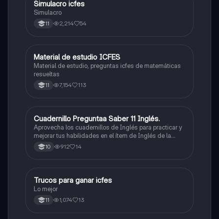
Simulacro icfes
ICFES: Lectura Crítica
Simulacro
2,214
54
11
Material de estudio ICFES
ICFES: Matemáticas
Material de estudio, preguntas icfes de matemáticas
resueltas
7,154
113
11
Cuadernillo Preguntaa Saber 11 Inglés.
ICFES: Inglés
Aprovecha los cuadernillos de Inglés para practicar y
mejorar tus habilidades en el ítem de Inglés de la
Prueba Saber 11. 🫡
912
14
10
Trucos para ganar icfes
Química
Lo mejor
1,074
13
11