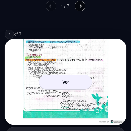
1
/
7
of
7
1
Ver