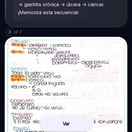
→ gastritis crónica → úlcera → cáncer.
¡Memoriza esta secuencia!
of
7
3
Ver