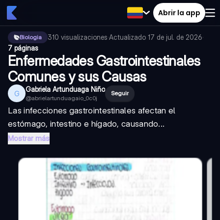
Abrir la app
310
visualizaciones
·
Actualizado
17 de jul. de 2026
·
Biologia
7 páginas
Enfermedades Gastrointestinales
Comunes y sus Causas
Gabriela Artunduaga Niño
G
Seguir
@
abrielartunduagaio_0c0j
Las infecciones gastrointestinales afectan el
estómago, intestino e hígado, causando...
Mostrar más