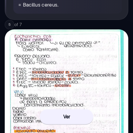
= Bacillus cereus.
of
7
5
Ver