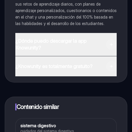
sus retos de aprendizaje diarios, con planes de
aprendizaje personalizados, cuestionarios o contenidos
en el chat y una personalización del 100% basada en
las habilidades y el desarrollo de los estudiantes.
¿Dónde puedo descargar la app
Knowunity?
Puedes descargar la app en Google Play Store y Apple
App Store.
¿Knowunity es totalmente gratuito?
¡Sí lo es! Tienes acceso totalmente gratuito a todo el
contenido de la app, puedes chatear con otros
alumnos y recibir ayuda inmeditamente. Puedes ganar
dinero utilizando la aplicación, que te permitirá acceder
a determinadas funciones.
Contenido similar
sistema digestivo
Biologia
cuidados del sistema digestivo