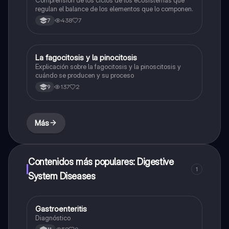
Comprensión de los ciclos de los ecosistemas que
regulan el balance de los elementos que lo componen.
438
7
7
La fagocitosis y la pinocitosis
Biologia
Explicación sobre la fagocitosis y la pinoscitosis y
cuándo se producen y su proceso
137
2
9
Más
Contenidos más populares: Digestive
1
System Diseases
Gastroenteritis
Biologia
Diagnóstico