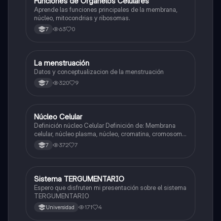
F
Funciones de Organelos Celulares
Biologia
Aprende las funciones principales de la membrana,
núcleo, mitocondrias y ribosomas.
63
0
7
La menstruación
Biologia
Datos y conceptualizacion de la menstruación
320
9
7
Núcleo Celular
Biologia
Definición núcleo Celular Definición de: Membrana
celular, núcleo plasma, núcleo, cromatina, cromosoma
Interfase Fases de la interfase
372
7
7
Sistema TERGUMENTARIO
Biologia
Espero que disfruten mi presentación sobre el sistema
TERGUMENTARIO
171
4
Universidad