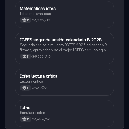
Matemáticas icfes
ICFES: Matemáticas
Icfes matemáticas
1,832
18
11
ICFES segunda sesión calendario B 2025
ICFES: Lectura Crítica
Segunda sesión simulacro ICFES 2025 calendario B
filtrado, aprovecha y se el mejor ICFES de tu colegio y
poder ingresar a universidad, y estudiar aquella
9,888
124
11
carrera con la que tanto sueñas.
Icfes lectura crítica
Lengua Castellana
Lectura crítica
464
2
11
Icfes
ICFES: Sociales y Ciudadanas
Simulacro icfes
1,455
26
11