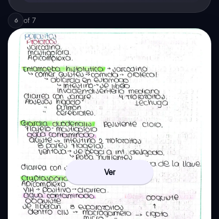
of
7
6
Ver