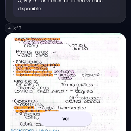
A, B y D. Las demás no tienen vacuna
disponible.
of
7
4
Ver