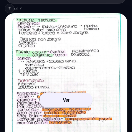
of
7
7
Ver