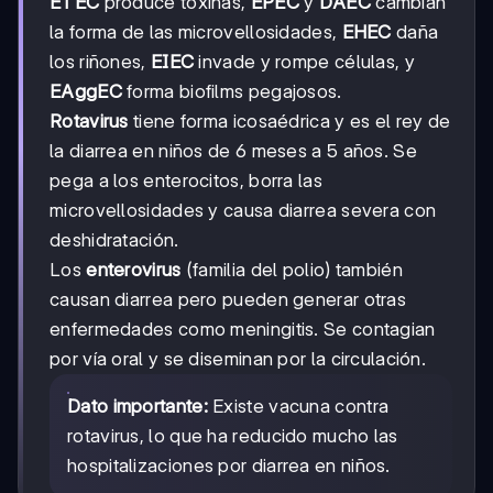
ETEC
produce toxinas,
EPEC
y
DAEC
cambian
la forma de las microvellosidades,
EHEC
daña
los riñones,
EIEC
invade y rompe células, y
EAggEC
forma biofilms pegajosos.
Rotavirus
tiene forma icosaédrica y es el rey de
la diarrea en niños de 6 meses a 5 años. Se
pega a los enterocitos, borra las
microvellosidades y causa diarrea severa con
deshidratación.
Los
enterovirus
(familia del polio) también
causan diarrea pero pueden generar otras
enfermedades como meningitis. Se contagian
por vía oral y se diseminan por la circulación.
Dato importante:
Existe vacuna contra
rotavirus, lo que ha reducido mucho las
hospitalizaciones por diarrea en niños.