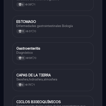
38
1
6
ESTOMAGO
Biologia
Enfermedades gastrointestinales Biología
31
0
11
Gastroenteritis
Biologia
Diagnóstico
58
0
11
CAPAS DE LA TIERRA
Biologia
Seosfera,hidrosfera,atmosfera
75
1
6
CICLOS BIGEOQUÍMICOS
Biologia