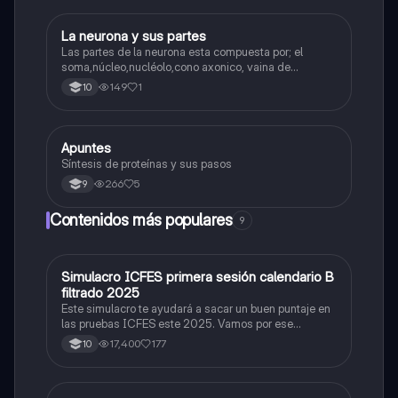
La neurona y sus partes
Biologia
Las partes de la neurona esta compuesta por; el
soma,núcleo,nucléolo,cono axonico, vaina de
mielina,celula schwan,núcleo de schwann,nódulo de
149
1
10
Ranvier,terminal axonico Arborizacion terminal, botón
sinaptico,dentristas y sustancia de Nissi.
Apuntes
Biologia
Síntesis de proteínas y sus pasos
266
5
9
Contenidos más populares
9
Simulacro ICFES primera sesión calendario B
ICFES: Matemáticas
filtrado 2025
Este simulacro te ayudará a sacar un buen puntaje en
las pruebas ICFES este 2025. Vamos por ese
500/500. Y poder ser admitido en la universidad que
17,400
177
10
quieras, estudiar la carrera que quieres y no la que te
toque. Vamos con toda para sacar un buen puntaje.