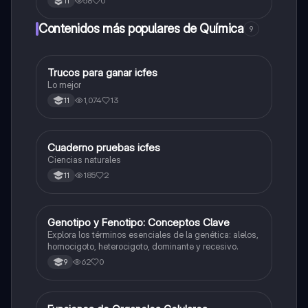
58
0
11
Contenidos más populares de Química
9
Trucos para ganar icfes
Química
Lo mejor
1,074
13
11
Cuaderno pruebas icfes
Biologia
Ciencias naturales
185
2
11
G
Genotipo y Fenotipo: Conceptos Clave
Biologia
Explora los términos esenciales de la genética: alelos,
homocigoto, heterocigoto, dominante y recesivo.
62
0
9