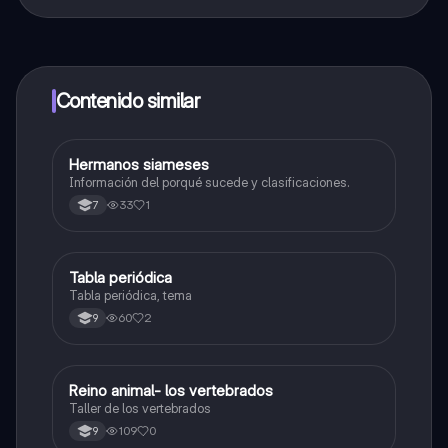
¡Sí lo es! Tienes acceso totalmente gratuito a todo el
contenido de la app, puedes chatear con otros
alumnos y recibir ayuda inmeditamente. Puedes ganar
dinero utilizando la aplicación, que te permitirá acceder
a determinadas funciones.
Contenido similar
Hermanos siameses
Biologia
Información del porqué sucede y clasificaciones.
33
1
7
Tabla periódica
Biologia
Tabla periódica, tema
60
2
9
Reino animal- los vertebrados
Biologia
Taller de los vertebrados
109
0
9