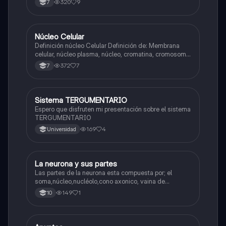
320
9
7
Núcleo Celular
Biologia
Definición núcleo Celular Definición de: Membrana
celular, núcleo plasma, núcleo, cromatina, cromosoma
Interfase Fases de la interfase
372
7
7
Sistema TERGUMENTARIO
Biologia
Espero que disfruten mi presentación sobre el sistema
TERGUMENTARIO
169
4
Universidad
La neurona y sus partes
Biologia
Las partes de la neurona esta compuesta por; el
soma,núcleo,nucléolo,cono axonico, vaina de
mielina,celula schwan,núcleo de schwann,nódulo de
149
1
10
Ranvier,terminal axonico Arborizacion terminal, botón
sinaptico,dentristas y sustancia de Nissi.