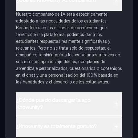
¿Qué es Knowunity AI companion?
Nuestro compañero de IA está específicamente
adaptado a las necesidades de los estudiantes.
Basándonos en los millones de contenidos que
tenemos en la plataforma, podemos dar a los
estudiantes respuestas realmente significativas y
relevantes. Pero no se trata solo de respuestas, el
compañero también guía a los estudiantes a través de
sus retos de aprendizaje diarios, con planes de
aprendizaje personalizados, cuestionarios o contenidos
en el chat y una personalización del 100% basada en
las habilidades y el desarrollo de los estudiantes.
¿Dónde puedo descargar la app
Knowunity?
Puedes descargar la app en Google Play Store y Apple
App Store.
¿Knowunity es totalmente gratuito?