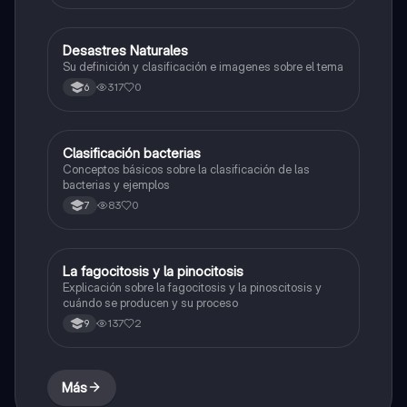
Desastres Naturales
Biologia
Su definición y clasificación e imagenes sobre el tema
317
0
6
Clasificación bacterias
Biologia
Conceptos básicos sobre la clasificación de las
bacterias y ejemplos
83
0
7
La fagocitosis y la pinocitosis
Biologia
Explicación sobre la fagocitosis y la pinoscitosis y
cuándo se producen y su proceso
137
2
9
Más