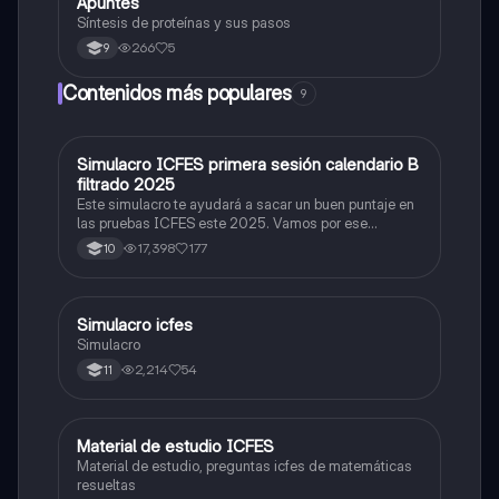
Apuntes
Biologia
Síntesis de proteínas y sus pasos
266
5
9
Contenidos más populares
9
Simulacro ICFES primera sesión calendario B
ICFES: Matemáticas
filtrado 2025
Este simulacro te ayudará a sacar un buen puntaje en
las pruebas ICFES este 2025. Vamos por ese
500/500. Y poder ser admitido en la universidad que
17,398
177
10
quieras, estudiar la carrera que quieres y no la que te
toque. Vamos con toda para sacar un buen puntaje.
Simulacro icfes
ICFES: Lectura Crítica
Simulacro
2,214
54
11
Material de estudio ICFES
ICFES: Matemáticas
Material de estudio, preguntas icfes de matemáticas
resueltas