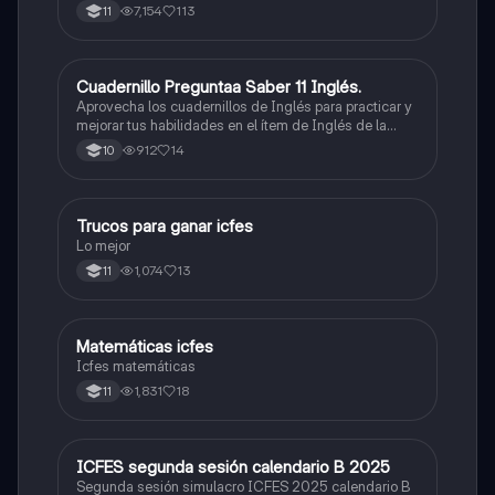
7,154
113
11
Cuadernillo Preguntaa Saber 11 Inglés.
ICFES: Inglés
Aprovecha los cuadernillos de Inglés para practicar y
mejorar tus habilidades en el ítem de Inglés de la
Prueba Saber 11. 🫡
912
14
10
Trucos para ganar icfes
Química
Lo mejor
1,074
13
11
Matemáticas icfes
ICFES: Matemáticas
Icfes matemáticas
1,831
18
11
ICFES segunda sesión calendario B 2025
ICFES: Lectura Crítica
Segunda sesión simulacro ICFES 2025 calendario B