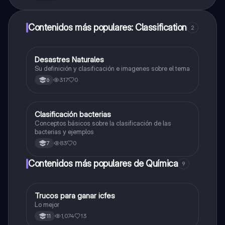
Contenidos más populares: Classification
2
Desastres Naturales
Biologia
Su definición y clasificación e imagenes sobre el tema
317
0
6
Clasificación bacterias
Biologia
Conceptos básicos sobre la clasificación de las
bacterias y ejemplos
83
0
7
Contenidos más populares de Química
9
Trucos para ganar icfes
Química
Lo mejor
1,074
13
11