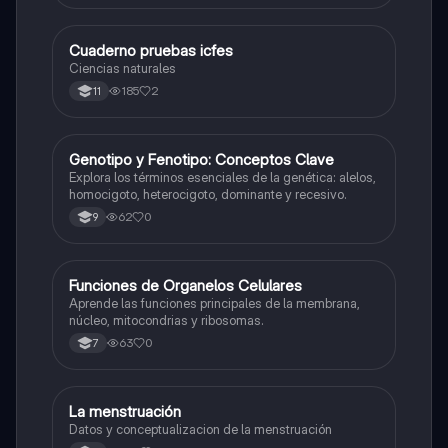
Cuaderno pruebas icfes
Biologia
Ciencias naturales
185
2
11
G
Genotipo y Fenotipo: Conceptos Clave
Biologia
Explora los términos esenciales de la genética: alelos,
homocigoto, heterocigoto, dominante y recesivo.
62
0
9
F
Funciones de Organelos Celulares
Biologia
Aprende las funciones principales de la membrana,
núcleo, mitocondrias y ribosomas.
63
0
7
La menstruación
Biologia
Datos y conceptualizacion de la menstruación