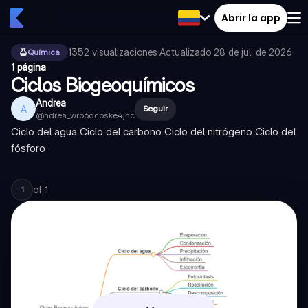
Abrir la app
1352
visualizaciones
·
Actualizado
28 de jul. de 2026
·
Química
1 página
Ciclos Biogeoquímicos
Andrea
A
Seguir
@
ndrea_wro6dcoske4jhc
Ciclo del agua Ciclo del carbono Ciclo del nitrógeno Ciclo del
fósforo
of
1
1