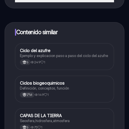
¡Sí lo es! Tienes acceso totalmente gratuito a todo el
contenido de la app, puedes chatear con otros
alumnos y recibir ayuda inmeditamente. Puedes ganar
dinero utilizando la aplicación, que te permitirá acceder
a determinadas funciones.
Contenido similar
Ciclo del azufre
Biologia
Ejemplo y explicacion paso a paso del ciclo del azufre
249
1
6
Ciclos biogeoquimicos
Química
Definición, conceptos, función
149
1
2°M
CAPAS DE LA TIERRA
Biologia
Seosfera,hidrosfera,atmosfera
75
1
6