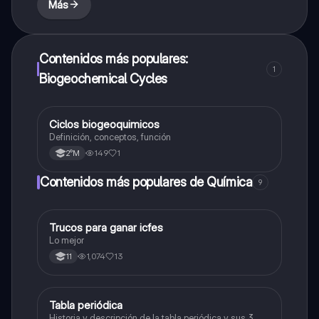
Más
Contenidos más populares:
1
Biogeochemical Cycles
Ciclos biogeoquimicos
Química
Definición, conceptos, función
149
1
2°M
Contenidos más populares de Química
9
Trucos para ganar icfes
Química
Lo mejor
1,074
13
11
Tabla periódica
Química
Historia y descripción de la tabla periódica y sus 3