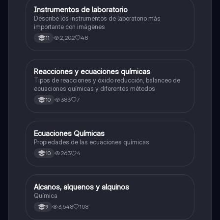
Instrumentos de laboratorio
Química
Describe los instrumentos de laboratorio más
importante con imágenes
2,202
48
11
Reacciones y ecuaciones químicas
Química
Tipos de reacciones y óxido reducción, balanceo de
ecuaciones químicas y diferentes métodos
383
7
10
Ecuaciones Químicas
Química
Propiedades de las ecuaciones químicas
263
4
10
Alcanos, alquenos y alquinos
Química
Química
3,548
108
9