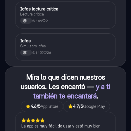
Icfes lectura crítica
Lengua Castellana
Lectura crítica
464
2
11
Icfes
ICFES: Sociales y Ciudadanas
Simulacro icfes
1,455
26
11
Mira lo que dicen nuestros
usuarios. Les encantó —
y a ti
también te encantará
.
4.6
/5
App Store
4.7
/5
Google Play
La app es muy fácil de usar y está muy bien