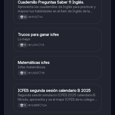
Cuadernillo Preguntaa Saber 11 Inglés.
ICFES: Inglés
Aprovecha los cuadernillos de Inglés para practicar y
mejorar tus habilidades en el ítem de Inglés de la
Prueba Saber 11. 🫡
912
14
10
Trucos para ganar icfes
Química
Lo mejor
1,074
13
11
Matemáticas icfes
ICFES: Matemáticas
Icfes matemáticas
1,832
18
11
ICFES segunda sesión calendario B 2025
ICFES: Lectura Crítica
Segunda sesión simulacro ICFES 2025 calendario B
filtrado, aprovecha y se el mejor ICFES de tu colegio y
poder ingresar a universidad, y estudiar aquella
9,888
124
11
carrera con la que tanto sueñas.