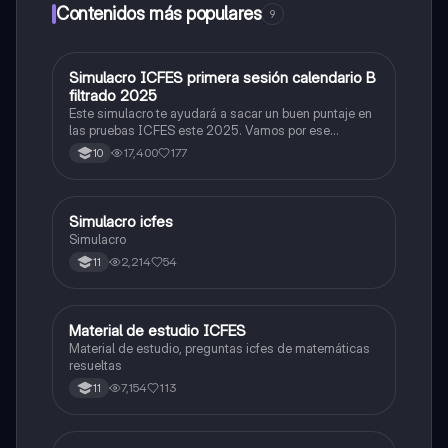
Contenidos más populares
9
Simulacro ICFES primera sesión calendario B
ICFES: Matemáticas
filtrado 2025
Este simulacro te ayudará a sacar un buen puntaje en
las pruebas ICFES este 2025. Vamos por ese
500/500. Y poder ser admitido en la universidad que
17,400
177
10
quieras, estudiar la carrera que quieres y no la que te
toque. Vamos con toda para sacar un buen puntaje.
Simulacro icfes
ICFES: Lectura Crítica
Simulacro
2,214
54
11
Material de estudio ICFES
ICFES: Matemáticas
Material de estudio, preguntas icfes de matemáticas
resueltas
7,154
113
11