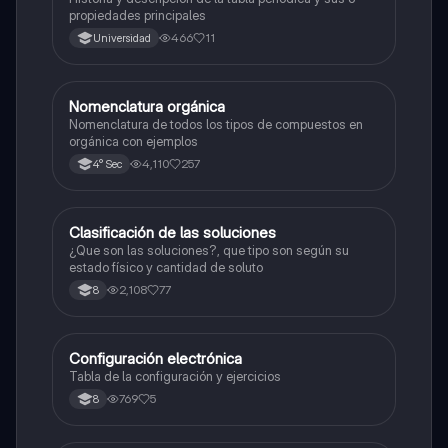
propiedades principales
466
11
Universidad
Nomenclatura orgánica
Química
Nomenclatura de todos los tipos de compuestos en
orgánica con ejemplos
4,110
257
4° Sec
Clasificación de las soluciones
Química
¿Que son las soluciones?, que tipo son según su
estado físico y cantidad de soluto
2,108
77
8
Configuración electrónica
Química
Tabla de la configuración y ejercicios
769
5
8