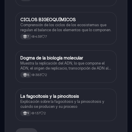
CICLOS BIGEOQUÍMICOS
Biologia
Comprensión de los ciclos de los ecosistemas que
regulan el balance de los elementos que lo componen.
438
7
7
Dogma de la biología molecular
Biologia
Muestra la replicación del ADN, lo que compone el
ADN, el origen de replicacio, transcripción de ADN al
ARN y traducción de ARN a proteína.
383
2
8
La fagocitosis y la pinocitosis
Biologia
Explicación sobre la fagocitosis y la pinoscitosis y
cuándo se producen y su proceso
137
2
9