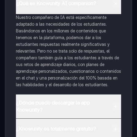
¿Qué es Knowunity AI companion?
Nuestro compañero de IA está específicamente
adaptado a las necesidades de los estudiantes.
Basándonos en los millones de contenidos que
tenemos en la plataforma, podemos dar a los
estudiantes respuestas realmente significativas y
relevantes. Pero no se trata solo de respuestas, el
compañero también guía a los estudiantes a través de
sus retos de aprendizaje diarios, con planes de
aprendizaje personalizados, cuestionarios o contenidos
en el chat y una personalización del 100% basada en
las habilidades y el desarrollo de los estudiantes.
¿Dónde puedo descargar la app
Knowunity?
Puedes descargar la app en Google Play Store y Apple
App Store.
¿Knowunity es totalmente gratuito?