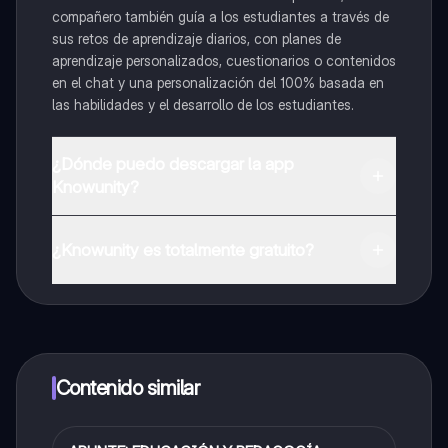
compañero también guía a los estudiantes a través de
sus retos de aprendizaje diarios, con planes de
aprendizaje personalizados, cuestionarios o contenidos
en el chat y una personalización del 100% basada en
las habilidades y el desarrollo de los estudiantes.
¿Dónde puedo descargar la app
Knowunity?
Puedes descargar la app en Google Play Store y Apple
App Store.
¿Knowunity es totalmente gratuito?
¡Sí lo es! Tienes acceso totalmente gratuito a todo el
contenido de la app, puedes chatear con otros
alumnos y recibir ayuda inmeditamente. Puedes ganar
dinero utilizando la aplicación, que te permitirá acceder
a determinadas funciones.
Contenido similar