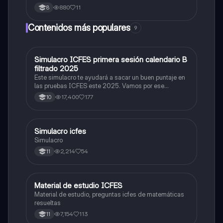
880
11
8
Contenidos más populares
9
Simulacro ICFES primera sesión calendario B
ICFES: Matemáticas
filtrado 2025
Este simulacro te ayudará a sacar un buen puntaje en
las pruebas ICFES este 2025. Vamos por ese
500/500. Y poder ser admitido en la universidad que
17,400
177
10
quieras, estudiar la carrera que quieres y no la que te
toque. Vamos con toda para sacar un buen puntaje.
Simulacro icfes
ICFES: Lectura Crítica
Simulacro
2,214
54
11
Material de estudio ICFES
ICFES: Matemáticas
Material de estudio, preguntas icfes de matemáticas
resueltas
7,154
113
11