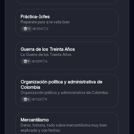
Práctica-Icfes
Sociales/Historia
Prepárate para q te valla bien
296
2
11
Guerra de los Treinta Años
Sociales/Historia
La Guerra de los Treinta Años
339
4
9
Organización política y administrativa de
Sociales/Historia
Colombia
Organización política y administrativa de Colombia
726
9
6
Mercantilismo
Sociales/Historia
Datos, historia, todo sobre mercantilismo muy bien
explicado y con fechas