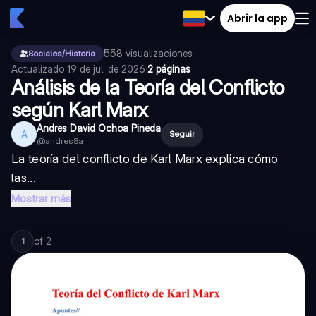
Abrir la app
558
visualizaciones
·
Sociales/Historia
Actualizado
19 de jul. de 2026
·
2 páginas
Análisis de la Teoría del Conflicto
según Karl Marx
Andres David Ochoa Pineda
A
Seguir
@
andres8a
La teoría del conflicto de Karl Marx explica cómo
las...
Mostrar más
of
2
1