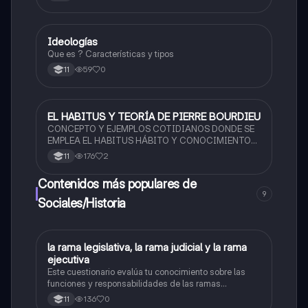
Ideologías
Sociales/Historia
Que es ? Características y tipos
59
0
11
EL HABITUS Y TEORÍA DE PIERRE BOURDIEU
Sociales/Historia
CONCEPTO Y EJEMPLOS COTIDIANOS DONDE SE
EMPLEA EL HABITUS HÁBITO Y CONOCIMIENTO
DISPOSITIVOS DE PODER TEORÍA PIERRE
176
2
11
BOURDIEU
Contenidos más populares de
9
Sociales/Historia
L
la rama legislativa, la rama judicial y la rama
Sociales/Historia
ejecutiva
Este cuestionario evalúa tu conocimiento sobre las
funciones y responsabilidades de las ramas
legislativa, judicial y ejecutiva.
136
0
11