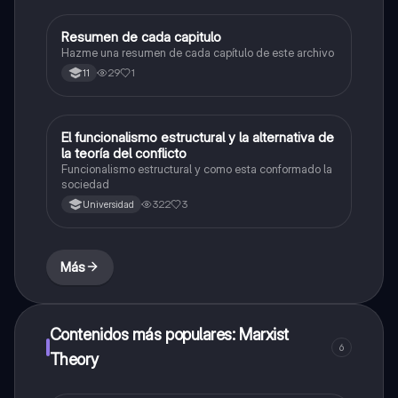
Resumen de cada capitulo
Sociales/Historia
Hazme una resumen de cada capítulo de este archivo
29
1
11
El funcionalismo estructural y la alternativa de
Sociales/Historia
la teoría del conflicto
Funcionalismo estructural y como esta conformado la
sociedad
322
3
Universidad
Más
Contenidos más populares: Marxist
6
Theory