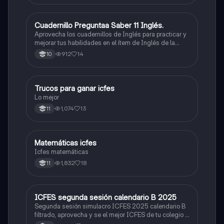
Cuadernillo Preguntaa Saber 11 Inglés.
ICFES: Inglés
Aprovecha los cuadernillos de Inglés para practicar y
mejorar tus habilidades en el ítem de Inglés de la
Prueba Saber 11. 🫡
912
14
10
Trucos para ganar icfes
Química
Lo mejor
1,074
13
11
Matemáticas icfes
ICFES: Matemáticas
Icfes matemáticas
1,832
18
11
ICFES segunda sesión calendario B 2025
ICFES: Lectura Crítica
Segunda sesión simulacro ICFES 2025 calendario B
filtrado, aprovecha y se el mejor ICFES de tu colegio y
poder ingresar a universidad, y estudiar aquella