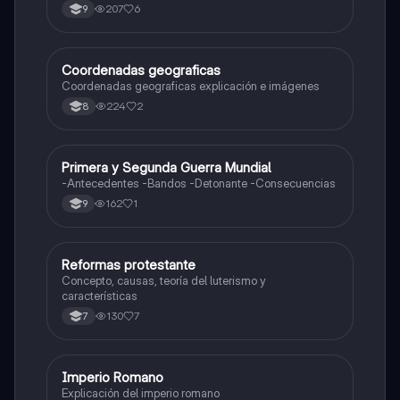
207
6
9
Coordenadas geograficas
Sociales/Historia
Coordenadas geograficas explicación e imágenes
224
2
8
Primera y Segunda Guerra Mundial
Sociales/Historia
-Antecedentes -Bandos -Detonante -Consecuencias
162
1
9
Reformas protestante
Sociales/Historia
Concepto, causas, teoría del luterismo y
características
130
7
7
Imperio Romano
Sociales/Historia
Explicación del imperio romano