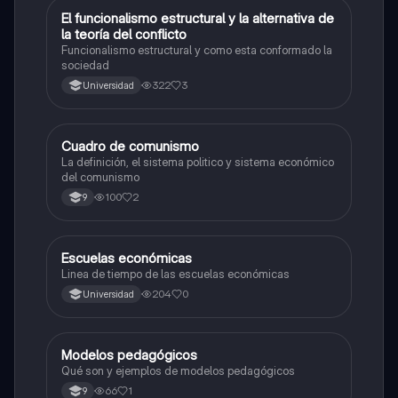
El funcionalismo estructural y la alternativa de
Sociales/Historia
la teoría del conflicto
Funcionalismo estructural y como esta conformado la
sociedad
322
3
Universidad
Cuadro de comunismo
Sociales/Historia
La definición, el sistema politico y sistema económico
del comunismo
100
2
9
Escuelas económicas
Sociales/Historia
Linea de tiempo de las escuelas económicas
204
0
Universidad
Modelos pedagógicos
Sociales/Historia
Qué son y ejemplos de modelos pedagógicos
66
1
9