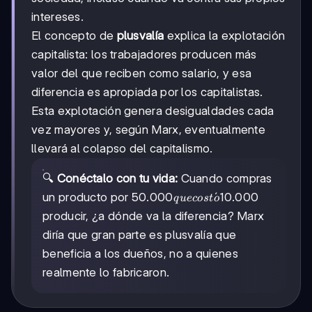
intereses.
El concepto de
plusvalía
explica la explotación
capitalista: los trabajadores producen más
valor del que reciben como salario, y esa
diferencia es apropiada por los capitalistas.
Esta explotación genera desigualdades cada
vez mayores y, según Marx, eventualmente
llevará al colapso del capitalismo.
🔍
Conéctalo con tu vida:
Cuando compras
50.000
50.000
ˊ
un producto por
10.000
q
u
ecos
t
o
que
producir, ¿a dónde va la diferencia? Marx
costó
diría que gran parte es plusvalía que
beneficia a los dueños, no a quienes
realmente lo fabricaron.