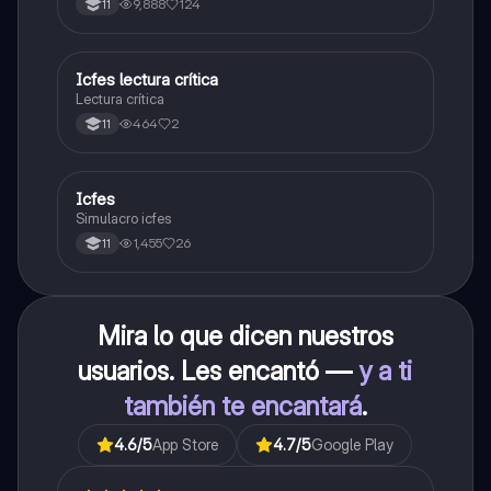
9,888
124
11
carrera con la que tanto sueñas.
Icfes lectura crítica
Lengua Castellana
Lectura crítica
464
2
11
Icfes
ICFES: Sociales y Ciudadanas
Simulacro icfes
1,455
26
11
Mira lo que dicen nuestros
usuarios. Les encantó —
y a ti
también te encantará
.
4.6
/5
App Store
4.7
/5
Google Play