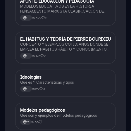
APUNTE: EDUCACIÓN Y PEDAGOGÍA
Sociales/Historia
MODELOS EDUCATIVOS EN LA HISTORIA
PENSAMIENTO MARXISTA CLASIFICACIÓN DE
LOS MODELOS PEDAGÓGICOS
392
2
11
EL HABITUS Y TEORÍA DE PIERRE BOURDIEU
Sociales/Historia
CONCEPTO Y EJEMPLOS COTIDIANOS DONDE SE
EMPLEA EL HABITUS HÁBITO Y CONOCIMIENTO
DISPOSITIVOS DE PODER TEORÍA PIERRE
176
2
11
BOURDIEU
Ideologías
Sociales/Historia
Que es ? Características y tipos
59
0
11
Modelos pedagógicos
Sociales/Historia
Qué son y ejemplos de modelos pedagógicos
66
1
9