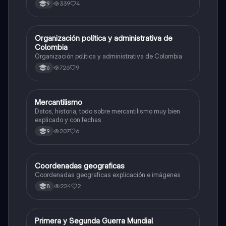
339
4
9
Organización política y administrativa de
Sociales/Historia
Colombia
Organización política y administrativa de Colombia
726
9
6
Mercantilismo
Sociales/Historia
Datos, historia, todo sobre mercantilismo muy bien
explicado y con fechas
207
6
9
Coordenadas geograficas
Sociales/Historia
Coordenadas geograficas explicación e imágenes
224
2
8
Primera y Segunda Guerra Mundial
Sociales/Historia