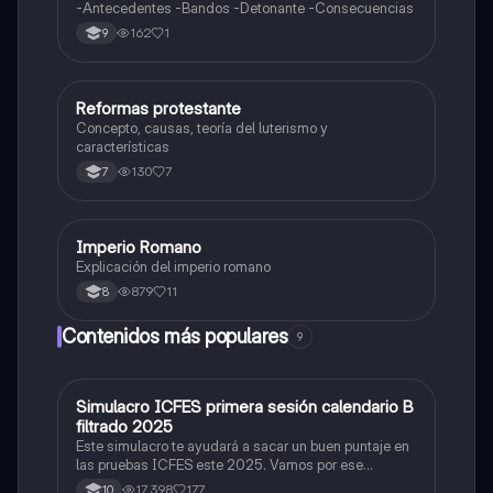
-Antecedentes -Bandos -Detonante -Consecuencias
162
1
9
Reformas protestante
Sociales/Historia
Concepto, causas, teoría del luterismo y
características
130
7
7
Imperio Romano
Sociales/Historia
Explicación del imperio romano
879
11
8
Contenidos más populares
9
Simulacro ICFES primera sesión calendario B
ICFES: Matemáticas
filtrado 2025
Este simulacro te ayudará a sacar un buen puntaje en
las pruebas ICFES este 2025. Vamos por ese
500/500. Y poder ser admitido en la universidad que
17,398
177
10