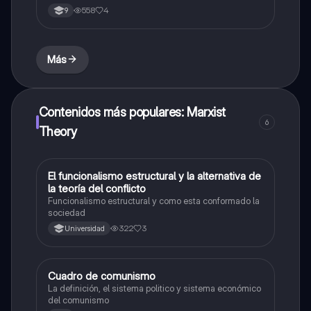
558
4
9
Más
Contenidos más populares: Marxist
6
Theory
El funcionalismo estructural y la alternativa de
Sociales/Historia
la teoría del conflicto
Funcionalismo estructural y como esta conformado la
sociedad
322
3
Universidad
Cuadro de comunismo
Sociales/Historia
La definición, el sistema politico y sistema económico
del comunismo