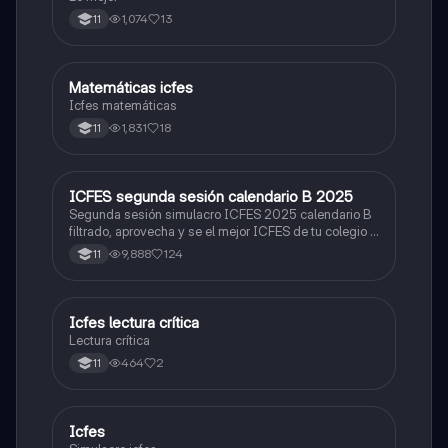
1,074
13
11
Matemáticas icfes
ICFES: Matemáticas
Icfes matemáticas
1,831
18
11
ICFES segunda sesión calendario B 2025
ICFES: Lectura Crítica
Segunda sesión simulacro ICFES 2025 calendario B
filtrado, aprovecha y se el mejor ICFES de tu colegio y
poder ingresar a universidad, y estudiar aquella
9,888
124
11
carrera con la que tanto sueñas.
Icfes lectura crítica
Lengua Castellana
Lectura crítica
464
2
11
Icfes
ICFES: Sociales y Ciudadanas