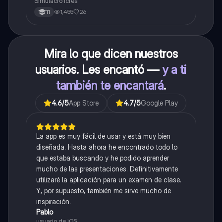
Simulacro icfes
1,455
26
11
Mira lo que dicen nuestros
usuarios. Les encantó —
y a ti
también te encantará
.
4.6
/5
App Store
4.7
/5
Google Play
La app es muy fácil de usar y está muy bien
diseñada. Hasta ahora he encontrado todo lo
que estaba buscando y he podido aprender
mucho de las presentaciones. Definitivamente
utilizaré la aplicación para un examen de clase.
Y, por supuesto, también me sirve mucho de
inspiración.
Pablo
usuario de iOS