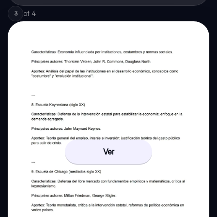
of
4
3
Ver