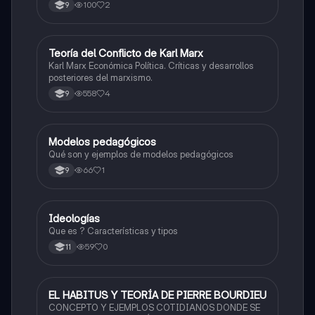
100
2
9
Teoría del Conflicto de Karl Marx
Sociales/Historia
Karl Marx Económica Política. Críticas y desarrollos
posteriores del marxismo.
558
4
9
Modelos pedagógicos
Sociales/Historia
Qué son y ejemplos de modelos pedagógicos
66
1
9
Ideologías
Sociales/Historia
Que es ? Características y tipos
59
0
11
EL HABITUS Y TEORÍA DE PIERRE BOURDIEU
Sociales/Historia
CONCEPTO Y EJEMPLOS COTIDIANOS DONDE SE