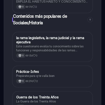
EMPLEA EL HABITUS HÁBITO Y CONOCIMIENTO
DISPOSITIVOS DE PODER TEORÍA PIERRE
176
2
11
BOURDIEU
Contenidos más populares de
9
Sociales/Historia
L
la rama legislativa, la rama judicial y la rama
Sociales/Historia
ejecutiva
Este cuestionario evalúa tu conocimiento sobre las
funciones y responsabilidades de las ramas
legislativa, judicial y ejecutiva.
136
0
11
Práctica-Icfes
Sociales/Historia
Prepárate para q te valla bien
296
2
11
Guerra de los Treinta Años
Sociales/Historia
La Guerra de los Treinta Años