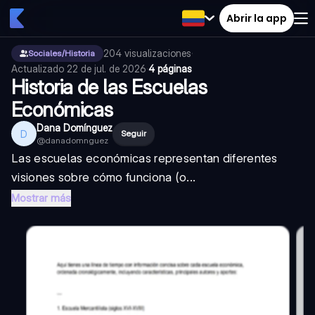
Abrir la app
204
visualizaciones
·
Sociales/Historia
Actualizado
22 de jul. de 2026
·
4 páginas
Historia de las Escuelas
Económicas
Dana Domínguez
D
Seguir
@
danadomnguez
Las escuelas económicas representan diferentes
visiones sobre cómo funciona (o...
Mostrar más