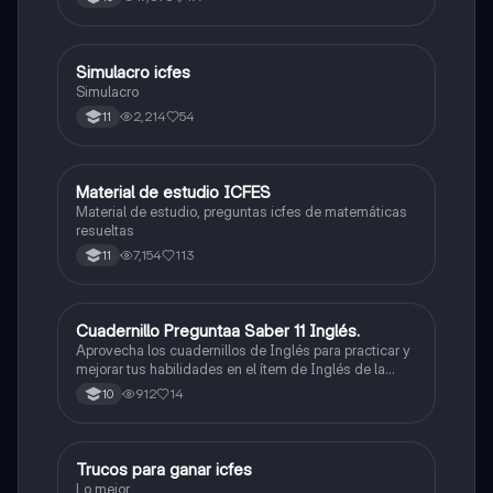
quieras, estudiar la carrera que quieres y no la que te
toque. Vamos con toda para sacar un buen puntaje.
Simulacro icfes
ICFES: Lectura Crítica
Simulacro
2,214
54
11
Material de estudio ICFES
ICFES: Matemáticas
Material de estudio, preguntas icfes de matemáticas
resueltas
7,154
113
11
Cuadernillo Preguntaa Saber 11 Inglés.
ICFES: Inglés
Aprovecha los cuadernillos de Inglés para practicar y
mejorar tus habilidades en el ítem de Inglés de la
Prueba Saber 11. 🫡
912
14
10
Trucos para ganar icfes
Química
Lo mejor