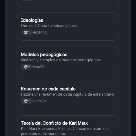
BOURDIEU
Ideologías
Sociales/Historia
Que es ? Características y tipos
59
0
11
Modelos pedagógicos
Sociales/Historia
Qué son y ejemplos de modelos pedagógicos
66
1
9
Resumen de cada capitulo
Sociales/Historia
Hazme una resumen de cada capítulo de este archivo
29
1
11
Teoría del Conflicto de Karl Marx
Sociales/Historia
Karl Marx Económica Política. Críticas y desarrollos
posteriores del marxismo.