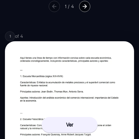
1
/
4
of
4
1
Ver