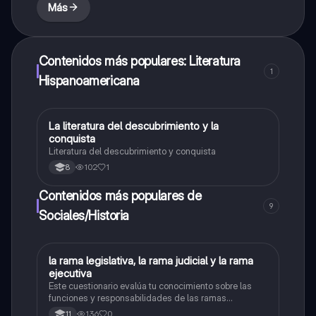
Más
Contenidos más populares: Literatura
1
Hispanoamericana
La literatura del descubrimiento y la
Lengua Castellana
conquista
Literatura del descubrimiento y conquista
102
1
8
Contenidos más populares de
9
Sociales/Historia
L
la rama legislativa, la rama judicial y la rama
Sociales/Historia
ejecutiva
Este cuestionario evalúa tu conocimiento sobre las
funciones y responsabilidades de las ramas
legislativa, judicial y ejecutiva.
136
0
11