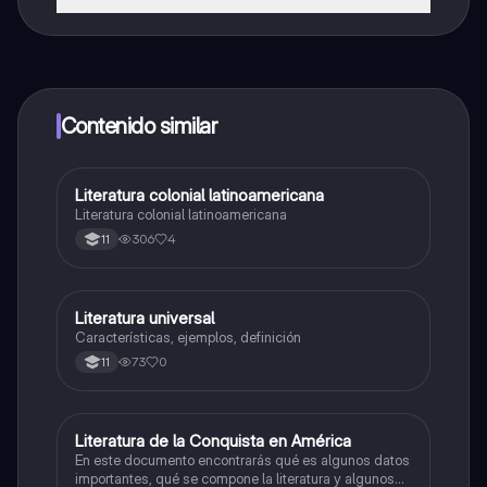
¡Sí lo es! Tienes acceso totalmente gratuito a todo el
contenido de la app, puedes chatear con otros
alumnos y recibir ayuda inmeditamente. Puedes ganar
dinero utilizando la aplicación, que te permitirá acceder
a determinadas funciones.
Contenido similar
Literatura colonial latinoamericana
Lengua Castellana
Literatura colonial latinoamericana
306
4
11
Literatura universal
Lengua Castellana
Características, ejemplos, definición
73
0
11
Literatura de la Conquista en América
Lengua Castellana
En este documento encontrarás qué es algunos datos
importantes, qué se compone la literatura y algunos