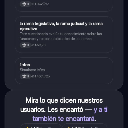
1,074
13
11
L
la rama legislativa, la rama judicial y la rama
Sociales/Historia
ejecutiva
Este cuestionario evalúa tu conocimiento sobre las
funciones y responsabilidades de las ramas
legislativa, judicial y ejecutiva.
136
0
11
Icfes
ICFES: Sociales y Ciudadanas
Simulacro icfes
1,455
26
11
Mira lo que dicen nuestros
usuarios. Les encantó —
y a ti
también te encantará
.