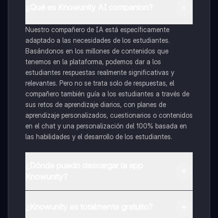
¿Qué es Knowunity AI companion?
Nuestro compañero de IA está específicamente
adaptado a las necesidades de los estudiantes.
Basándonos en los millones de contenidos que
tenemos en la plataforma, podemos dar a los
estudiantes respuestas realmente significativas y
relevantes. Pero no se trata solo de respuestas, el
compañero también guía a los estudiantes a través de
sus retos de aprendizaje diarios, con planes de
aprendizaje personalizados, cuestionarios o contenidos
en el chat y una personalización del 100% basada en
las habilidades y el desarrollo de los estudiantes.
¿Dónde puedo descargar la app
Knowunity?
Puedes descargar la app en Google Play Store y Apple
App Store.
¿Knowunity es totalmente gratuito?