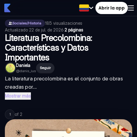
Abrir la app
185
visualizaciones
·
Sociales/Historia
Actualizado
22 de jul. de 2026
·
2 páginas
Literatura Precolombina:
Características y Datos
Importantes
Daniela
Seguir
@
danis_ius
La literatura precolombina es el conjunto de obras
creadas por...
Mostrar más
of
2
1