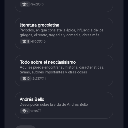
autores importantes junto a un mapa conceptual que
62
0
8
te ayudará a entender el tema.
literatura grecolatina
Lengua Castellana
Periodos, en qué consiste la épica, influencia de los
griegos, el teatro, tragedia y comedia, obras más
destacadas
565
6
11
Todo sobre el neoclasisismo
Lengua Castellana
Aquí se puede encontrar su historia, características,
temas, autores importantes y otras cosas
237
1
10
Andrés Bello
Lengua Castellana
Descripción sobre la vida de Andrés Bello
86
1
9