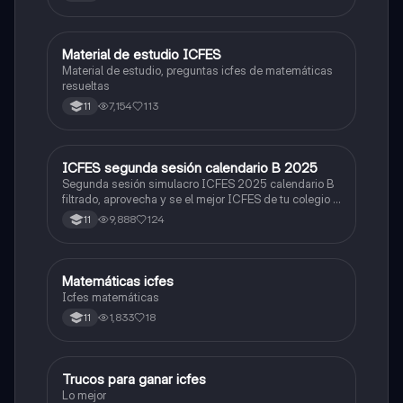
Material de estudio ICFES
ICFES: Matemáticas
Material de estudio, preguntas icfes de matemáticas
resueltas
7,154
113
11
ICFES segunda sesión calendario B 2025
ICFES: Lectura Crítica
Segunda sesión simulacro ICFES 2025 calendario B
filtrado, aprovecha y se el mejor ICFES de tu colegio y
poder ingresar a universidad, y estudiar aquella
9,888
124
11
carrera con la que tanto sueñas.
Matemáticas icfes
ICFES: Matemáticas
Icfes matemáticas
1,833
18
11
Trucos para ganar icfes
Química
Lo mejor