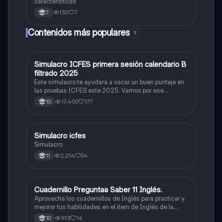
características
130
7
7
Contenidos más populares
9
Simulacro ICFES primera sesión calendario B
ICFES: Matemáticas
filtrado 2025
Este simulacro te ayudará a sacar un buen puntaje en
las pruebas ICFES este 2025. Vamos por ese
500/500. Y poder ser admitido en la universidad que
17,400
177
10
quieras, estudiar la carrera que quieres y no la que te
toque. Vamos con toda para sacar un buen puntaje.
Simulacro icfes
ICFES: Lectura Crítica
Simulacro
2,214
54
11
Cuadernillo Preguntaa Saber 11 Inglés.
ICFES: Inglés
Aprovecha los cuadernillos de Inglés para practicar y
mejorar tus habilidades en el ítem de Inglés de la
Prueba Saber 11. 🫡
913
14
10