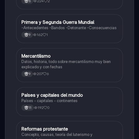
224
2
8
Primera y Segunda Guerra Mundial
Sociales/Historia
-Antecedentes -Bandos -Detonante -Consecuencias
162
1
9
Mercantilismo
Sociales/Historia
Datos, historia, todo sobre mercantilismo muy bien
explicado y con fechas
207
6
9
Países y capitales del mundo
Sociales/Historia
Países - capitales - continentes
192
0
11
Reformas protestante
Sociales/Historia
Concepto, causas, teoría del luterismo y