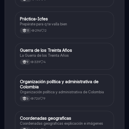
Práctica-Icfes
Sociales/Historia
Prepárate para q te valla bien
296
2
11
Guerra de los Treinta Años
Sociales/Historia
La Guerra de los Treinta Años
339
4
9
Organización política y administrativa de
Sociales/Historia
Colombia
Organización política y administrativa de Colombia
726
9
6
Coordenadas geograficas
Sociales/Historia
Coordenadas geograficas explicación e imágenes