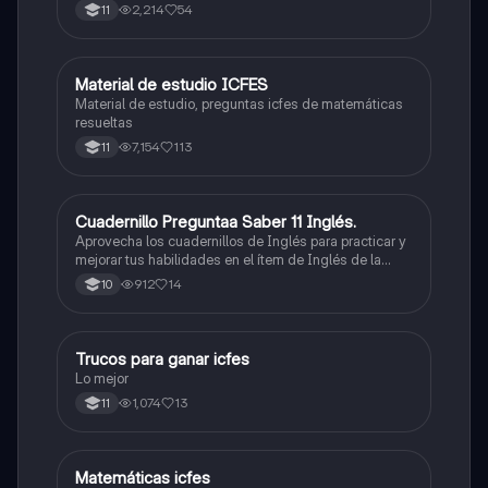
2,214
54
11
Material de estudio ICFES
ICFES: Matemáticas
Material de estudio, preguntas icfes de matemáticas
resueltas
7,154
113
11
Cuadernillo Preguntaa Saber 11 Inglés.
ICFES: Inglés
Aprovecha los cuadernillos de Inglés para practicar y
mejorar tus habilidades en el ítem de Inglés de la
Prueba Saber 11. 🫡
912
14
10
Trucos para ganar icfes
Química
Lo mejor
1,074
13
11
Matemáticas icfes
ICFES: Matemáticas