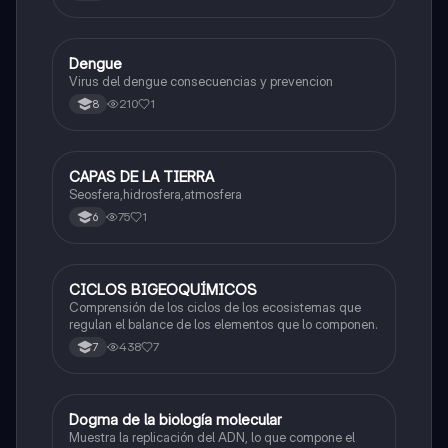
didácticos.
Dengue
Biologia
Virus del dengue consecuencias y prevencion
210
1
8
CAPAS DE LA TIERRA
Biologia
Seosfera,hidrosfera,atmosfera
75
1
6
CICLOS BIGEOQUÍMICOS
Biologia
Comprensión de los ciclos de los ecosistemas que
regulan el balance de los elementos que lo componen.
438
7
7
Dogma de la biología molecular
Biologia
Muestra la replicación del ADN, lo que compone el