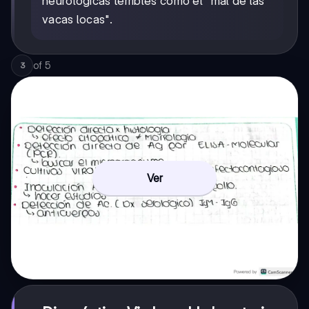
neurológicas terribles como el "mal de las
vacas locas".
of
5
3
Ver