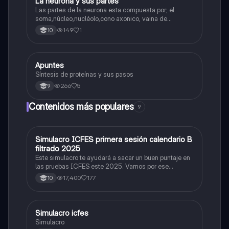
La neurona y sus partes
Biologia
Las partes de la neurona esta compuesta por; el
soma,núcleo,nucléolo,cono axonico, vaina de
mielina,celula schwan,núcleo de schwann,nódulo de
149
1
10
Ranvier,terminal axonico Arborizacion terminal, botón
sinaptico,dentristas y sustancia de Nissi.
Apuntes
Biologia
Síntesis de proteínas y sus pasos
266
5
9
Contenidos más populares
9
Simulacro ICFES primera sesión calendario B
ICFES: Matemáticas
filtrado 2025
Este simulacro te ayudará a sacar un buen puntaje en
las pruebas ICFES este 2025. Vamos por ese
500/500. Y poder ser admitido en la universidad que
17,400
177
10
quieras, estudiar la carrera que quieres y no la que te
toque. Vamos con toda para sacar un buen puntaje.
Simulacro icfes
ICFES: Lectura Crítica
Simulacro