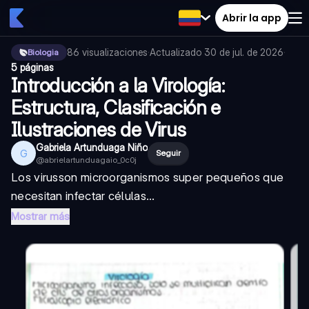
Abrir la app
86
visualizaciones
·
Actualizado
30 de jul. de 2026
·
Biologia
5 páginas
Introducción a la Virología:
Estructura, Clasificación e
Ilustraciones de Virus
Gabriela Artunduaga Niño
G
Seguir
@
abrielartunduagaio_0c0j
Los
virus
son microorganismos super pequeños que
necesitan infectar células...
Mostrar más