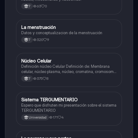
63
0
7
La menstruación
Biologia
Datos y conceptualizacion de la menstruación
320
9
7
Núcleo Celular
Biologia
Definición núcleo Celular Definición de: Membrana
celular, núcleo plasma, núcleo, cromatina, cromosoma
Interfase Fases de la interfase
375
8
7
Sistema TERGUMENTARIO
Biologia
Espero que disfruten mi presentación sobre el sistema
TERGUMENTARIO
171
4
Universidad