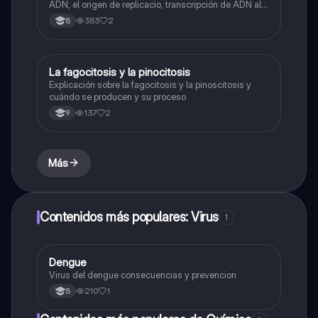
ADN, el origen de replicacio, transcripción de ADN al
ARN y traducción de ARN a proteína.
383
2
8
La fagocitosis y la pinocitosis
Biologia
Explicación sobre la fagocitosis y la pinoscitosis y
cuándo se producen y su proceso
137
2
9
Más
Contenidos más populares: Virus
1
Dengue
Biologia
Virus del dengue consecuencias y prevencion
210
1
8