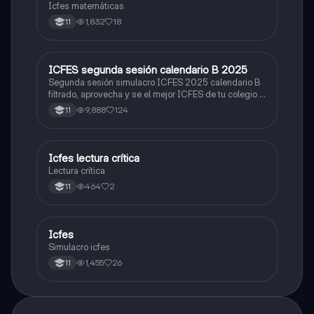
Icfes matemáticas
1,832
18
11
ICFES segunda sesión calendario B 2025
ICFES: Lectura Crítica
Segunda sesión simulacro ICFES 2025 calendario B
filtrado, aprovecha y se el mejor ICFES de tu colegio y
poder ingresar a universidad, y estudiar aquella
9,888
124
11
carrera con la que tanto sueñas.
Icfes lectura crítica
Lengua Castellana
Lectura crítica
464
2
11
Icfes
ICFES: Sociales y Ciudadanas
Simulacro icfes
1,455
26
11