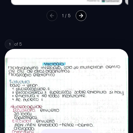
1
/
5
of
5
1