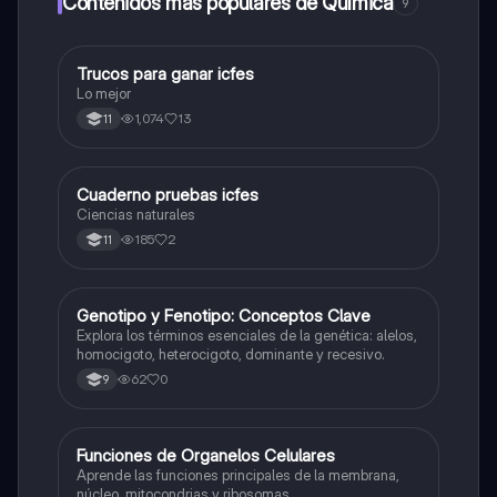
Contenidos más populares de Química
9
Trucos para ganar icfes
Química
Lo mejor
1,074
13
11
Cuaderno pruebas icfes
Biologia
Ciencias naturales
185
2
11
G
Genotipo y Fenotipo: Conceptos Clave
Biologia
Explora los términos esenciales de la genética: alelos,
homocigoto, heterocigoto, dominante y recesivo.
62
0
9
F
Funciones de Organelos Celulares
Biologia
Aprende las funciones principales de la membrana,
núcleo, mitocondrias y ribosomas.