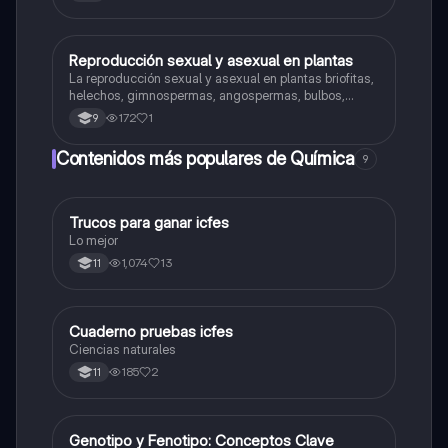
Reproducción sexual y asexual en plantas
Biologia
La reproducción sexual y asexual en plantas briofitas,
helechos, gimnospermas, angospermas, bulbos,
rizomas, tubérculos y estolones.
172
1
9
Contenidos más populares de Química
9
Trucos para ganar icfes
Química
Lo mejor
1,074
13
11
Cuaderno pruebas icfes
Biologia
Ciencias naturales
185
2
11
G
Genotipo y Fenotipo: Conceptos Clave
Biologia