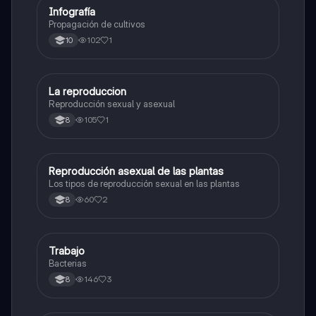
Infografía
Biologia
Propagación de cultivos
102
1
10
La reproduccion
Biologia
Reproducción sexual y asexual
105
1
8
Reproducción asexual de las plantas
Biologia
Los tipos de reproducción sexual en las plantas
60
2
8
Trabajo
Biologia
Bacterias
146
3
8