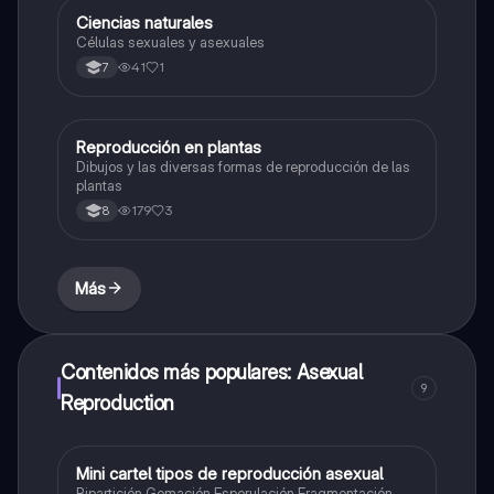
Ciencias naturales
Biologia
Células sexuales y asexuales
41
1
7
Reproducción en plantas
Biologia
Dibujos y las diversas formas de reproducción de las
plantas
179
3
8
Más
Contenidos más populares: Asexual
9
Reproduction
Mini cartel tipos de reproducción asexual
Biologia
Bipartición Gemación Esporulación Fragmentación