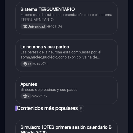
Sistema TERGUMENTARIO
Biologia
Espero que disfruten mi presentación sobre el sistema
TERGUMENTARIO
169
4
Universidad
La neurona y sus partes
Biologia
Las partes de la neurona esta compuesta por; el
soma,núcleo,nucléolo,cono axonico, vaina de
mielina,celula schwan,núcleo de schwann,nódulo de
149
1
10
Ranvier,terminal axonico Arborizacion terminal, botón
sinaptico,dentristas y sustancia de Nissi.
Apuntes
Biologia
Síntesis de proteínas y sus pasos
266
5
9
Contenidos más populares
9
Simulacro ICFES primera sesión calendario B
ICFES: Matemáticas
filtrado 2025