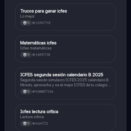
Trucos para ganar icfes
Química
Lo mejor
1,074
13
11
Matemáticas icfes
ICFES: Matemáticas
Icfes matemáticas
1,831
18
11
ICFES segunda sesión calendario B 2025
ICFES: Lectura Crítica
Segunda sesión simulacro ICFES 2025 calendario B
filtrado, aprovecha y se el mejor ICFES de tu colegio y
poder ingresar a universidad, y estudiar aquella
9,888
124
11
carrera con la que tanto sueñas.
Icfes lectura crítica
Lengua Castellana
Lectura crítica
464
2
11