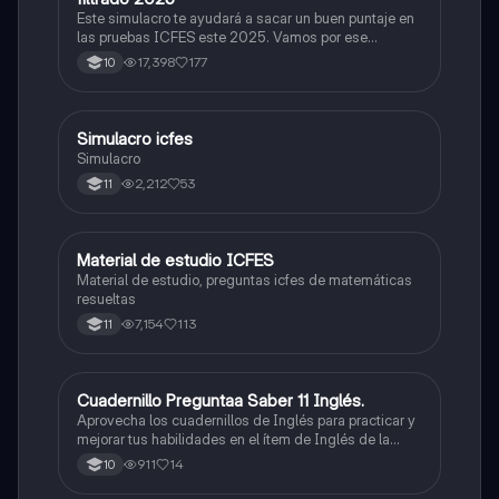
Este simulacro te ayudará a sacar un buen puntaje en
las pruebas ICFES este 2025. Vamos por ese
500/500. Y poder ser admitido en la universidad que
17,398
177
10
quieras, estudiar la carrera que quieres y no la que te
toque. Vamos con toda para sacar un buen puntaje.
Simulacro icfes
ICFES: Lectura Crítica
Simulacro
2,212
53
11
Material de estudio ICFES
ICFES: Matemáticas
Material de estudio, preguntas icfes de matemáticas
resueltas
7,154
113
11
Cuadernillo Preguntaa Saber 11 Inglés.
ICFES: Inglés
Aprovecha los cuadernillos de Inglés para practicar y
mejorar tus habilidades en el ítem de Inglés de la
Prueba Saber 11. 🫡
911
14
10