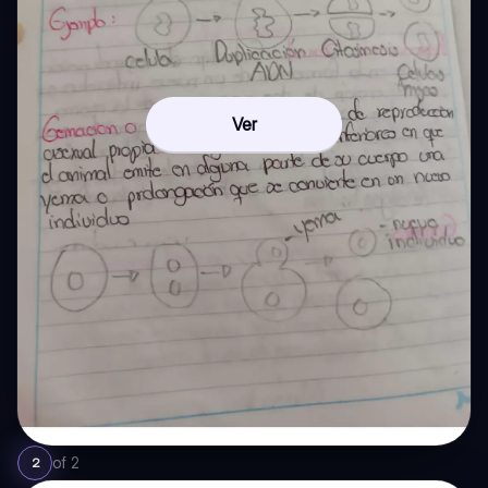
Ver
of
2
2