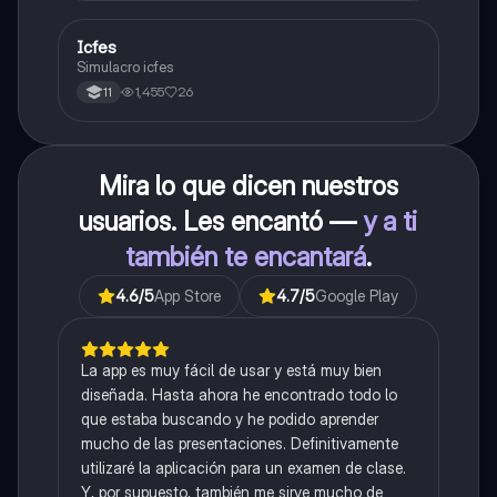
Icfes
ICFES: Sociales y Ciudadanas
Simulacro icfes
1,455
26
11
Mira lo que dicen nuestros
usuarios. Les encantó —
y a ti
también te encantará
.
4.6
/5
App Store
4.7
/5
Google Play
La app es muy fácil de usar y está muy bien
diseñada. Hasta ahora he encontrado todo lo
que estaba buscando y he podido aprender
mucho de las presentaciones. Definitivamente
utilizaré la aplicación para un examen de clase.
Y, por supuesto, también me sirve mucho de