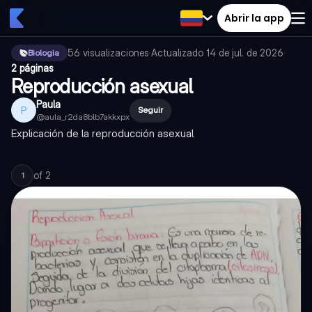
Abrir la app
56
visualizaciones
·
Actualizado
14 de jul. de 2026
·
Biologia
2 páginas
Reproducción asexual
Paula
P
Seguir
@
aula_r2da8blb7akkxpx
Explicación de la reproducción asexual
of
2
1