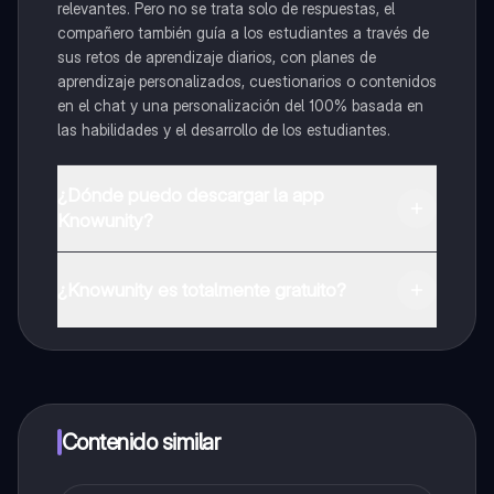
relevantes. Pero no se trata solo de respuestas, el
compañero también guía a los estudiantes a través de
sus retos de aprendizaje diarios, con planes de
aprendizaje personalizados, cuestionarios o contenidos
en el chat y una personalización del 100% basada en
las habilidades y el desarrollo de los estudiantes.
¿Dónde puedo descargar la app
Knowunity?
Puedes descargar la app en Google Play Store y Apple
App Store.
¿Knowunity es totalmente gratuito?
¡Sí lo es! Tienes acceso totalmente gratuito a todo el
contenido de la app, puedes chatear con otros
alumnos y recibir ayuda inmeditamente. Puedes ganar
dinero utilizando la aplicación, que te permitirá acceder
a determinadas funciones.
Contenido similar