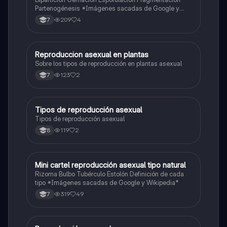
Partenogénesis *Imágenes sacadas de Google y
Wikipedia*
209
4
7
Reproduccion asexual en plantas
Biologia
Sobre los tipos de reproducción en plantas asexual
123
2
7
Tipos de reproducción asexual
Biologia
Tipos de reproducción asexual
119
2
8
Mini cartel reproducción asexual tipo natural
Biologia
Rizoma Bulbo Tubérculo Estolón Definición de cada
tipo *Imágenes sacadas de Google y Wikipedia*
319
49
7