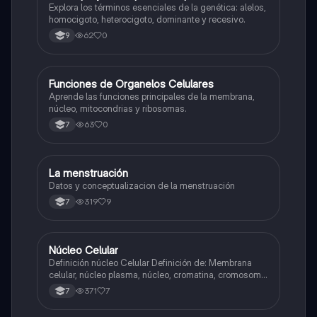
Explora los términos esenciales de la genética: alelos,
homocigoto, heterocigoto, dominante y recesivo.
62
0
9
F
Funciones de Organelos Celulares
Biologia
Aprende las funciones principales de la membrana,
núcleo, mitocondrias y ribosomas.
63
0
7
La menstruación
Biologia
Datos y conceptualizacion de la menstruación
319
9
7
Núcleo Celular
Biologia
Definición núcleo Celular Definición de: Membrana
celular, núcleo plasma, núcleo, cromatina, cromosoma
Interfase Fases de la interfase
371
7
7