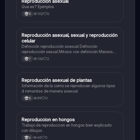
Reproducción asexual
Biologia
Que es? Ejemplos
102
0
8
Reproducción asexual, sexual y reproducción
Biologia
celular
Definición reproducción asexual Definición
reproducción sexual Mitosis con definición Meiosis
con definición Cuadro con el número de cromosomas
136
2
7
de algunos organismos
Reproducción asexual de plantas
Biologia
Información de la como se reproducen algunos tipos
d romanitas de manera asexual
89
0
8
Reproduccion en hongos
Biologia
Trabajo de reproduccion en hongos bien explicado
con dibujos
45
0
6