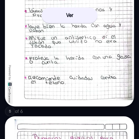
Ver
of
6
5