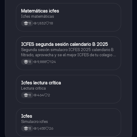
Matemáticas icfes
ICFES: Matemáticas
Icfes matemáticas
1,832
18
11
ICFES segunda sesión calendario B 2025
ICFES: Lectura Crítica
Segunda sesión simulacro ICFES 2025 calendario B
filtrado, aprovecha y se el mejor ICFES de tu colegio y
poder ingresar a universidad, y estudiar aquella
9,888
124
11
carrera con la que tanto sueñas.
Icfes lectura crítica
Lengua Castellana
Lectura crítica
464
2
11
Icfes
ICFES: Sociales y Ciudadanas
Simulacro icfes
1,455
26
11