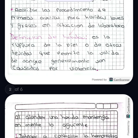
of
6
2