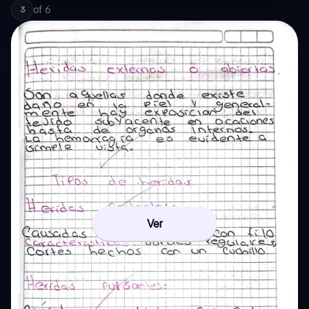
of
6
3
Ver