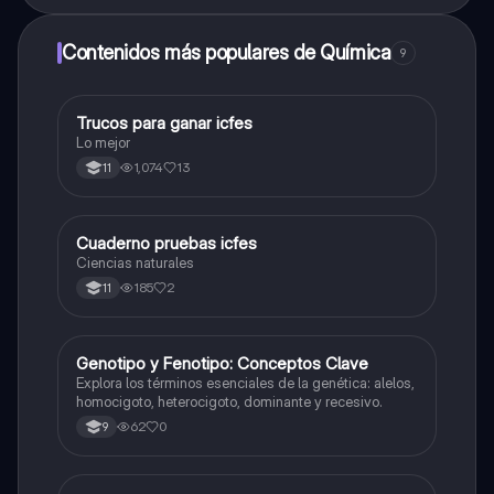
Contenidos más populares de Química
9
Trucos para ganar icfes
Química
Lo mejor
1,074
13
11
Cuaderno pruebas icfes
Biologia
Ciencias naturales
185
2
11
G
Genotipo y Fenotipo: Conceptos Clave
Biologia
Explora los términos esenciales de la genética: alelos,
homocigoto, heterocigoto, dominante y recesivo.
62
0
9