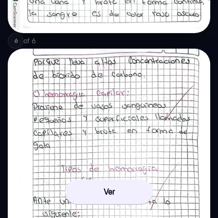
of
6
6
Ver