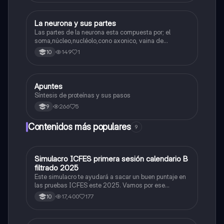
La neurona y sus partes
Biologia
Las partes de la neurona esta compuesta por; el
soma,núcleo,nucléolo,cono axonico, vaina de
mielina,celula schwan,núcleo de schwann,nódulo de
149
1
10
Ranvier,terminal axonico Arborizacion terminal, botón
sinaptico,dentristas y sustancia de Nissi.
Apuntes
Biologia
Síntesis de proteínas y sus pasos
266
5
9
Contenidos más populares
9
Simulacro ICFES primera sesión calendario B
ICFES: Matemáticas
filtrado 2025
Este simulacro te ayudará a sacar un buen puntaje en
las pruebas ICFES este 2025. Vamos por ese
500/500. Y poder ser admitido en la universidad que
17,400
177
10
quieras, estudiar la carrera que quieres y no la que te
toque. Vamos con toda para sacar un buen puntaje.