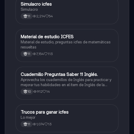
Simulacro icfes
ICFES: Lectura Crítica
Simulacro
2,214
54
11
Material de estudio ICFES
ICFES: Matemáticas
Material de estudio, preguntas icfes de matemáticas
resueltas
7,154
113
11
Cuadernillo Preguntaa Saber 11 Inglés.
ICFES: Inglés
Aprovecha los cuadernillos de Inglés para practicar y
mejorar tus habilidades en el ítem de Inglés de la
Prueba Saber 11. 🫡
912
14
10
Trucos para ganar icfes
Química
Lo mejor
1,074
13
11