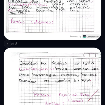
of
6
4