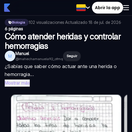
Abrir la app
102
visualizaciones
·
Actualizado
18 de jul. de 2026
·
Biologia
6 páginas
Cómo atender heridas y controlar
hemorragias
Manuel
M
Seguir
@
mahechamanuela92_ofmq
¿Sabías que saber cómo actuar ante una herida o
hemorragia...
Mostrar más