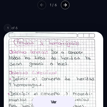
1
/
6
of
6
1
Ver