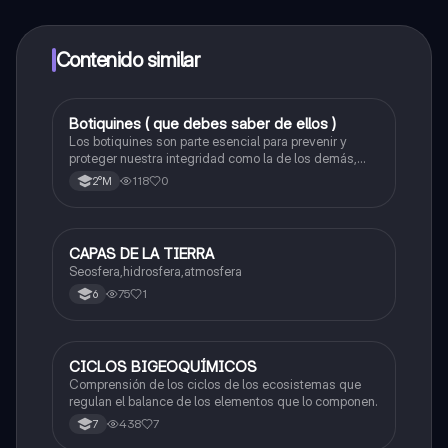
alumnos y recibir ayuda inmeditamente. Puedes ganar
dinero utilizando la aplicación, que te permitirá acceder
a determinadas funciones.
Contenido similar
Botiquines ( que debes saber de ellos )
Biologia
Los botiquines son parte esencial para prevenir y
proteger nuestra integridad como la de los demás,
conoce todos sus implementos, los tipos e
118
0
2°M
importancia de estos con imágenes de apoyo :)
CAPAS DE LA TIERRA
Biologia
Seosfera,hidrosfera,atmosfera
75
1
6
CICLOS BIGEOQUÍMICOS
Biologia
Comprensión de los ciclos de los ecosistemas que
regulan el balance de los elementos que lo componen.
438
7
7