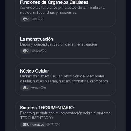
F
Funciones de Organelos Celulares
Biologia
Aprende las funciones principales de la membrana,
núcleo, mitocondrias y ribosomas.
63
0
7
La menstruación
Biologia
Datos y conceptualizacion de la menstruación
320
9
7
Núcleo Celular
Biologia
Definición núcleo Celular Definición de: Membrana
celular, núcleo plasma, núcleo, cromatina, cromosoma
Interfase Fases de la interfase
375
8
7
Sistema TERGUMENTARIO
Biologia
Espero que disfruten mi presentación sobre el sistema
TERGUMENTARIO
171
4
Universidad