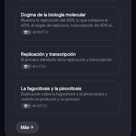
Dogma de la biología molecular
Biologia
Muestra la replicación del ADN, lo que compone el
ADN, el origen de replicacio, transcripción de ADN al
ARN y traducción de ARN a proteína.
383
2
8
Replicación y transcripción
Biologia
El proceso detallado de la replicación y transcripción
41
0
9
La fagocitosis y la pinocitosis
Biologia
Explicación sobre la fagocitosis y la pinoscitosis y
cuándo se producen y su proceso
137
2
9
Más