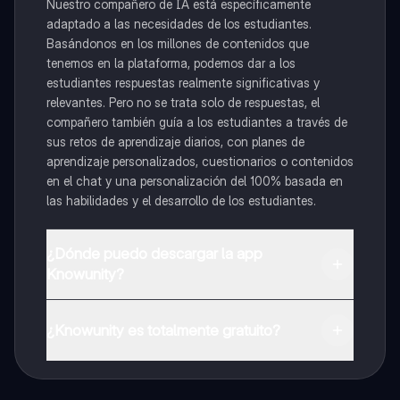
Nuestro compañero de IA está específicamente
adaptado a las necesidades de los estudiantes.
Basándonos en los millones de contenidos que
tenemos en la plataforma, podemos dar a los
estudiantes respuestas realmente significativas y
relevantes. Pero no se trata solo de respuestas, el
compañero también guía a los estudiantes a través de
sus retos de aprendizaje diarios, con planes de
aprendizaje personalizados, cuestionarios o contenidos
en el chat y una personalización del 100% basada en
las habilidades y el desarrollo de los estudiantes.
¿Dónde puedo descargar la app
Knowunity?
Puedes descargar la app en Google Play Store y Apple
App Store.
¿Knowunity es totalmente gratuito?
¡Sí lo es! Tienes acceso totalmente gratuito a todo el
contenido de la app, puedes chatear con otros