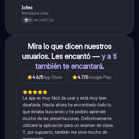
Icfes
ICFES: Sociales y Ciudadanas
Simulacro icfes
1,455
26
11
Mira lo que dicen nuestros
usuarios. Les encantó —
y a ti
también te encantará
.
4.6
/5
App Store
4.7
/5
Google Play
La app es muy fácil de usar y está muy bien
diseñada. Hasta ahora he encontrado todo lo
que estaba buscando y he podido aprender
mucho de las presentaciones. Definitivamente
utilizaré la aplicación para un examen de clase.
Y, por supuesto, también me sirve mucho de
inspiración.