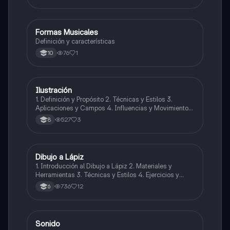
Formas Musicales
Música
Definición y características
76
1
10
Ilustración
Artes
1. Definición y Propósito 2. Técnicas y Estilos 3.
Aplicaciones y Campos 4. Influencias y Movimientos
Artísticos 5. Ética en la Ilustración 6. Desarrollo
527
3
8
Profesional y Educativo 7. Ejemplos y Referencias
Dibujo a Lápiz
Artes
1. Introducción al Dibujo a Lápiz 2. Materiales y
Herramientas 3. Técnicas y Estilos 4. Ejercicios y
Prácticas Recomendadas 5. Inspiración y
736
12
6
Referencias 6. Proceso Creativo y Experimentación
Sonido
Música