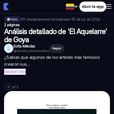
Abrir la app
39
visualizaciones
·
Actualizado
25 de jul. de 2026
·
Artes
2 páginas
Análisis detallado de 'El Aquelarre'
de Goya
Sofía Méndez
S
Seguir
@
ofandez_45cmhsdfdfvx
¿Sabías que algunos de los artistas más famosos
crearon sus...
Mostrar más
of
2
1