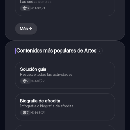
Las ondas sonoras
130
1
8
Más
Contenidos más populares de Artes
9
Solución guia
Artes
Resuelve todas las actividades
46
2
7
Biografia de afrodita
Artes
Infografía o biografia de afrodita
148
1
7