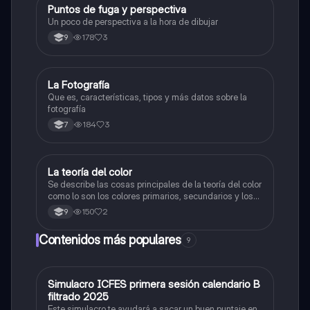
Puntos de fuga y perspectiva
Artes
Un poco de perspectiva a la hora de dibujar
178
3
9
La Fotografía
Artes
Que es, características, tipos y más datos sobre la
fotografía
184
3
7
La teoría del color
Artes
Se describe las cosas principales de la teoría del color
como lo son los colores primarios, secundarios y los
colores cálidos y fríos es un resumen y sus ejemplos
150
2
9
Contenidos más populares
9
Simulacro ICFES primera sesión calendario B
ICFES: Matemáticas
filtrado 2025
Este simulacro te ayudará a sacar un buen puntaje en