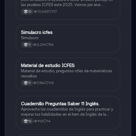
las pruebas ICFES este 2025. Vamos por ese
500/500. Y poder ser admitido en la universidad que
17,400
177
10
quieras, estudiar la carrera que quieres y no la que te
toque. Vamos con toda para sacar un buen puntaje.
Simulacro icfes
ICFES: Lectura Crítica
Simulacro
2,214
54
11
Material de estudio ICFES
ICFES: Matemáticas
Material de estudio, preguntas icfes de matemáticas
resueltas
7,154
113
11
Cuadernillo Preguntaa Saber 11 Inglés.
ICFES: Inglés
Aprovecha los cuadernillos de Inglés para practicar y
mejorar tus habilidades en el ítem de Inglés de la
Prueba Saber 11. 🫡
912
14
10