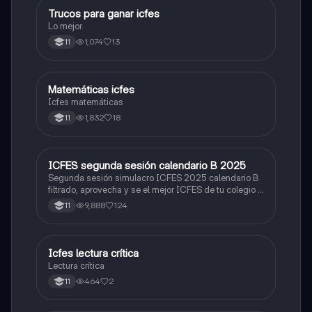
Trucos para ganar icfes
Química
Lo mejor
1,074
13
11
Matemáticas icfes
ICFES: Matemáticas
Icfes matemáticas
1,832
18
11
ICFES segunda sesión calendario B 2025
ICFES: Lectura Crítica
Segunda sesión simulacro ICFES 2025 calendario B
filtrado, aprovecha y se el mejor ICFES de tu colegio y
poder ingresar a universidad, y estudiar aquella
9,888
124
11
carrera con la que tanto sueñas.
Icfes lectura crítica
Lengua Castellana
Lectura crítica
464
2
11