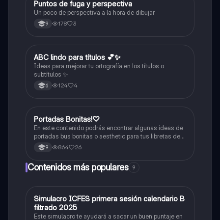
Puntos de fuga y perspectiva
Artes
Un poco de perspectiva a la hora de dibujar
178
3
9
ABC lindo para títulos 💕✨
Lengua Castellana
Ideas para mejorar tu ortografía en los títulos o
subtítulos ✨
124
4
6
Portadas Bonitas!♡
Artes
En este contenido podrás encontrar algunas ideas de
portadas bus bonitas o aesthetic para tus libretas de
apuntes!
864
26
9
Contenidos más populares
9
Simulacro ICFES primera sesión calendario B
ICFES: Matemáticas
filtrado 2025
Este simulacro te ayudará a sacar un buen puntaje en