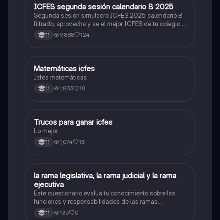
ICFES segunda sesión calendario B 2025
ICFES: Lectura Crítica
Segunda sesión simulacro ICFES 2025 calendario B
filtrado, aprovecha y se el mejor ICFES de tu colegio y
poder ingresar a universidad, y estudiar aquella
9,888
124
11
carrera con la que tanto sueñas.
Matemáticas icfes
ICFES: Matemáticas
Icfes matemáticas
1,833
18
11
Trucos para ganar icfes
Química
Lo mejor
1,074
13
11
L
la rama legislativa, la rama judicial y la rama
Sociales/Historia
ejecutiva
Este cuestionario evalúa tu conocimiento sobre las
funciones y responsabilidades de las ramas
legislativa, judicial y ejecutiva.
136
0
11