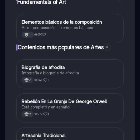
Fundamentals of Art
Elementos básicos de la composición
Artes
Arte - composición - elementos básicos
39
1
11
Contenidos más populares de Artes
9
Biografia de afrodita
Artes
Infografía o biografia de afrodita
148
1
7
Rebelión En La Granja De George Orwell
Sociales/Historia
Está completo y en español
239
1
8
Artesanía Tradicional
Artes