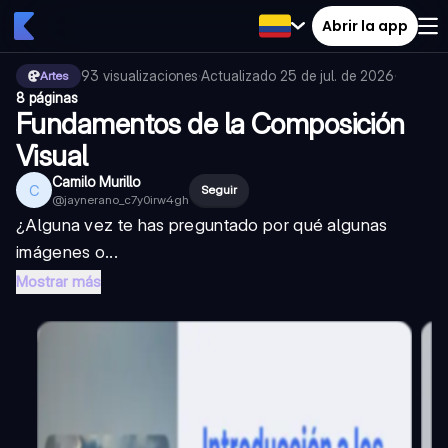
Abrir la app
93
visualizaciones
·
Actualizado
25 de jul. de 2026
·
Artes
8 páginas
Fundamentos de la Composición
Visual
Camilo Murillo
C
Seguir
@
jaynerano_c7y0irw4gh
¿Alguna vez te has preguntado por qué algunas
imágenes o...
Mostrar más