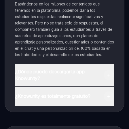
Basándonos en los millones de contenidos que
tenemos en la plataforma, podemos dar a los
estudiantes respuestas realmente significativas y
relevantes. Pero no se trata solo de respuestas, el
compañero también guía a los estudiantes a través de
sus retos de aprendizaje diarios, con planes de
aprendizaje personalizados, cuestionarios o contenidos
en el chat y una personalización del 100% basada en
las habilidades y el desarrollo de los estudiantes.
¿Dónde puedo descargar la app
Knowunity?
Puedes descargar la app en Google Play Store y Apple
App Store.
¿Knowunity es totalmente gratuito?
¡Sí lo es! Tienes acceso totalmente gratuito a todo el
contenido de la app, puedes chatear con otros
alumnos y recibir ayuda inmeditamente. Puedes ganar
dinero utilizando la aplicación, que te permitirá acceder