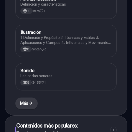
Definición y características
76
1
10
Ilustración
Artes
1. Definición y Propósito 2. Técnicas y Estilos 3.
Aplicaciones y Campos 4. Influencias y Movimientos
Artísticos 5. Ética en la Ilustración 6. Desarrollo
527
3
8
Profesional y Educativo 7. Ejemplos y Referencias
Sonido
Música
Las ondas sonoras
133
1
8
Más
Contenidos más populares:
1