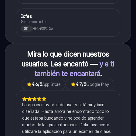
Icfes
ICFES: Sociales y Ciudadanas
Simulacro icfes
1,455
26
11
Mira lo que dicen nuestros
usuarios. Les encantó —
y a ti
también te encantará
.
4.6
/5
App Store
4.7
/5
Google Play
La app es muy fácil de usar y está muy bien
diseñada. Hasta ahora he encontrado todo lo
que estaba buscando y he podido aprender
mucho de las presentaciones. Definitivamente
utilizaré la aplicación para un examen de clase.