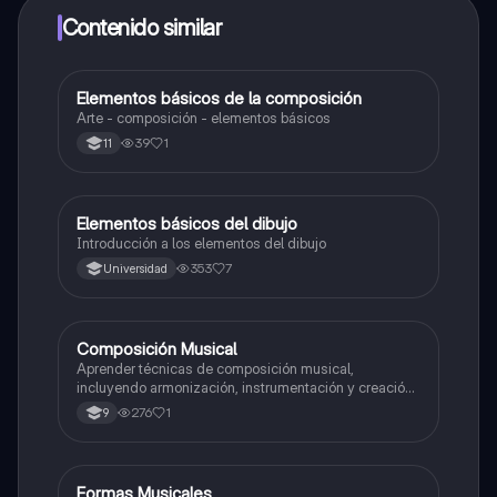
a determinadas funciones.
Contenido similar
Elementos básicos de la composición
Artes
Arte - composición - elementos básicos
39
1
11
Elementos básicos del dibujo
Artes
Introducción a los elementos del dibujo
353
7
Universidad
Composición Musical
Artes
Aprender técnicas de composición musical,
incluyendo armonización, instrumentación y creación
de melodías y arreglos.
276
1
9
Formas Musicales
Música