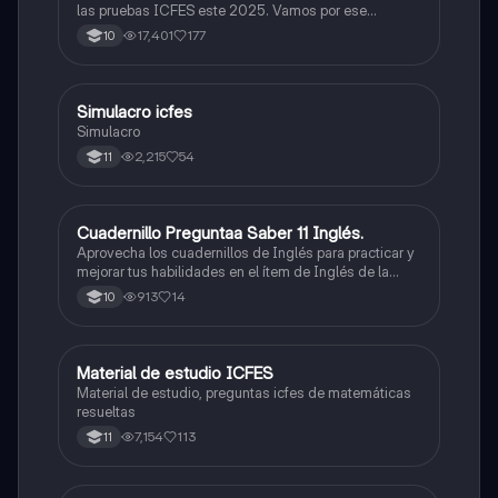
las pruebas ICFES este 2025. Vamos por ese
500/500. Y poder ser admitido en la universidad que
17,401
177
10
quieras, estudiar la carrera que quieres y no la que te
toque. Vamos con toda para sacar un buen puntaje.
Simulacro icfes
ICFES: Lectura Crítica
Simulacro
2,215
54
11
Cuadernillo Preguntaa Saber 11 Inglés.
ICFES: Inglés
Aprovecha los cuadernillos de Inglés para practicar y
mejorar tus habilidades en el ítem de Inglés de la
Prueba Saber 11. 🫡
913
14
10
Material de estudio ICFES
ICFES: Matemáticas
Material de estudio, preguntas icfes de matemáticas
resueltas
7,154
113
11