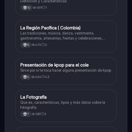
Definición y Características
189
1
10
La Región Pacífica ( Colombia)
Artes
Las tradiciones, música, danza, vestimenta,
gastronomía, artesanías, fiestas y celebraciones,
medicina tradicional, ritmos e instrumentos
474
6
8
musicales.
Presentación de kpop para el cole
Artes
Sirve por si te toca hacer alguna presentación de kpop
634
43
6
La Fotografía
Artes
Que es, características, tipos y más datos sobre la
fotografía
185
3
7