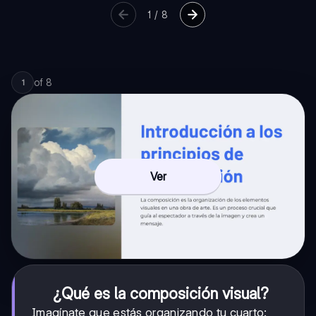
1
/
8
of
8
1
Ver
¿Qué es la composición visual?
Imagínate que estás organizando tu cuarto: