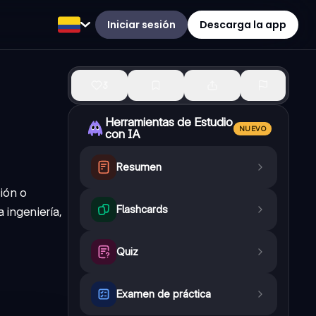
Iniciar sesión
Descarga la app
3
Herramientas de Estudio
NUEVO
con IA
Resumen
ión o
Flashcards
 ingeniería,
Quiz
Examen de práctica