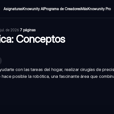
Asignaturas
Knowunity AI
Programa de Creadores
Más
Knowunity Pro
 jul. de 2026
·
7 páginas
tica: Conceptos
rte con las tareas del hogar, realizar cirugías de precis
hace posible la robótica, una fascinante área que combina