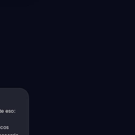
e eso:
icos