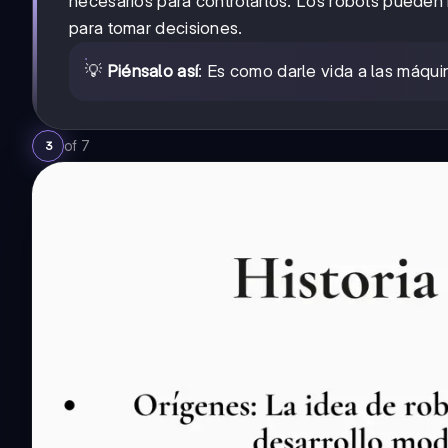
necesarios para controlarlos. Los robots pueden 
para tomar decisiones.
💡
Piénsalo así
: Es como darle vida a las máqui
of
7
3