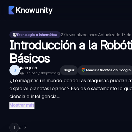
Knowunity
274
visualizaciones
·
Actualizado
17 de
Tecnología e Informática
Introducción a la Robó
Básicos
juan jose
J
Seguir
Añadir a fuentes de Google
@
juanjose_1zh5pzo2vug
¿Te imaginas un mundo donde las máquinas puedan ayuda
explorar planetas lejanos? Eso es exactamente lo que 
ciencia e inteligencia...
Mostrar más
of
7
1