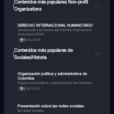
Contenidos más populares: Non-profit
1
Organizations
DERECHO INTERNACIONAL HUMANITARIO
Economía y Política
Introducción a la historia del Derecho Internacional
Humanitario (DIH)
468
8
9
Contenidos más populares de
9
Sociales/Historia
Organización política y administrativa de
Sociales/Historia
Colombia
Organización política y administrativa de Colombia
726
9
6
Presentación sobre las redes sociales.
Sociales/Historia
las redes sociales