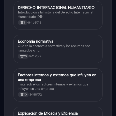
DERECHO INTERNACIONAL HUMANITARIO
Economía y Política
Introducción a la historia del Derecho Internacional
Humanitario (DIH)
468
8
9
Economia normativa
Economía y Política
Que es la economía normativa y los recursos son
ilimitados o no.
119
2
10
Factores internos y externos que influyen en
Emprendimiento
una empresa
Trata sobre los factores internos y externos que
influyen en una empresa
188
2
10
Explicación de Eficacia y Eficiencia
Emprendimiento