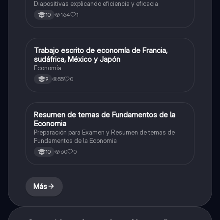
Diapositivas explicando eficiencia y eficacia
164
1
10
Trabajo escrito de economía de Francia,
Economía y Política
sudáfrica, México y Japón
Economía
55
0
9
Resumen de temas de Fundamentos de la
Economía y Política
Economia
Preparación para Examen y Resumen de temas de
Fundamentos de la Economia
60
0
10
Más