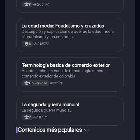
Causas demográficas del imperialismo.
263
4
9
La edad media: Feudalismo y cruzadas
Sociales/Historia
Descripción y explicación de que fue la edad media,
el feudalismo y las cruzadas.
218
2
8
Terminología basica de comercio exterior
Economía y Política
Apuntes sobre un poco de terminología ssobre el
comercio exterior de colombia
55
0
Universidad
La segunda guerra mundial
Sociales/Historia
La segunda guerra mundial
118
1
9
Contenidos más populares
9