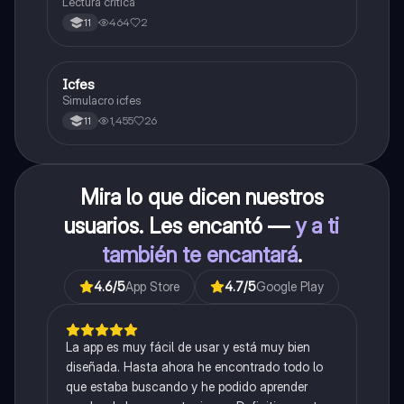
Lectura crítica
464
2
11
Icfes
ICFES: Sociales y Ciudadanas
Simulacro icfes
1,455
26
11
Mira lo que dicen nuestros
usuarios. Les encantó —
y a ti
también te encantará
.
4.6
/5
App Store
4.7
/5
Google Play
La app es muy fácil de usar y está muy bien
diseñada. Hasta ahora he encontrado todo lo
que estaba buscando y he podido aprender