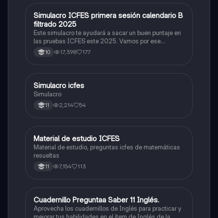
Simulacro ICFES primera sesión calendario B
ICFES: Matemáticas
filtrado 2025
Este simulacro te ayudará a sacar un buen puntaje en
las pruebas ICFES este 2025. Vamos por ese
500/500. Y poder ser admitido en la universidad que
17,398
177
10
quieras, estudiar la carrera que quieres y no la que te
toque. Vamos con toda para sacar un buen puntaje.
Simulacro icfes
ICFES: Lectura Crítica
Simulacro
2,214
54
11
Material de estudio ICFES
ICFES: Matemáticas
Material de estudio, preguntas icfes de matemáticas
resueltas
7,154
113
11
Cuadernillo Preguntaa Saber 11 Inglés.
ICFES: Inglés
Aprovecha los cuadernillos de Inglés para practicar y
mejorar tus habilidades en el ítem de Inglés de la