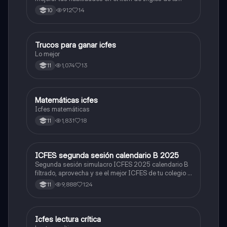
Prueba Saber 11. 🫡
912
14
10
Trucos para ganar icfes
Química
Lo mejor
1,074
13
11
Matemáticas icfes
ICFES: Matemáticas
Icfes matemáticas
1,831
18
11
ICFES segunda sesión calendario B 2025
ICFES: Lectura Crítica
Segunda sesión simulacro ICFES 2025 calendario B
filtrado, aprovecha y se el mejor ICFES de tu colegio y
poder ingresar a universidad, y estudiar aquella
9,888
124
11
carrera con la que tanto sueñas.
Icfes lectura crítica
Lengua Castellana