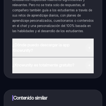
relevantes. Pero no se trata solo de respuestas, el
compañero también guía a los estudiantes a través de
sus retos de aprendizaje diarios, con planes de
aprendizaje personalizados, cuestionarios o contenidos
en el chat y una personalización del 100% basada en
las habilidades y el desarrollo de los estudiantes.
¿Dónde puedo descargar la app
Knowunity?
Puedes descargar la app en Google Play Store y Apple
App Store.
¿Knowunity es totalmente gratuito?
¡Sí lo es! Tienes acceso totalmente gratuito a todo el
contenido de la app, puedes chatear con otros
alumnos y recibir ayuda inmeditamente. Puedes ganar
dinero utilizando la aplicación, que te permitirá acceder
a determinadas funciones.
Contenido similar