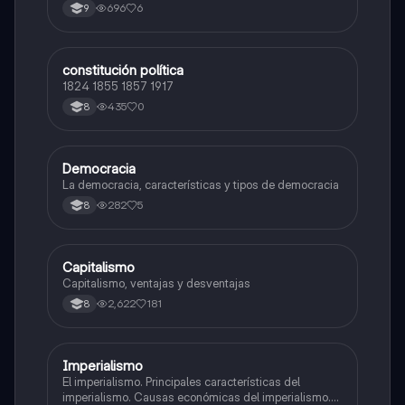
696
6
9
constitución política
Economía y Política
1824 1855 1857 1917
435
0
8
Democracia
Sociales/Historia
La democracia, características y tipos de democracia
282
5
8
Capitalismo
Sociales/Historia
Capitalismo, ventajas y desventajas
2,622
181
8
Imperialismo
Sociales/Historia
El imperialismo. Principales características del
imperialismo. Causas económicas del imperialismo.