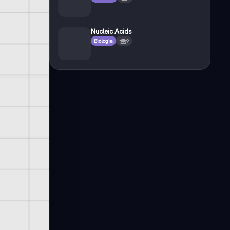
Nucleic Acids
Biologia
9