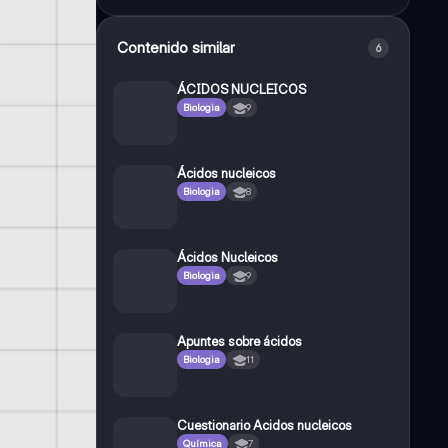
Contenido similar
6
ÁCIDOS NUCLEICOS
Biologia
9
Ácidos nucleicos
Biologia
8
Ácidos Nucleicos
Biologia
9
Apuntes sobre ácidos
Biologia
11
Cuestionario Acidos nucleicos
Química
7