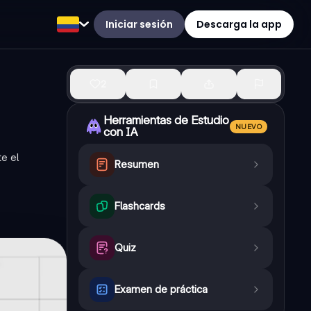
Iniciar sesión
Descarga la app
2
Herramientas de Estudio
NUEVO
con IA
e el
Resumen
Flashcards
Quiz
Examen de práctica