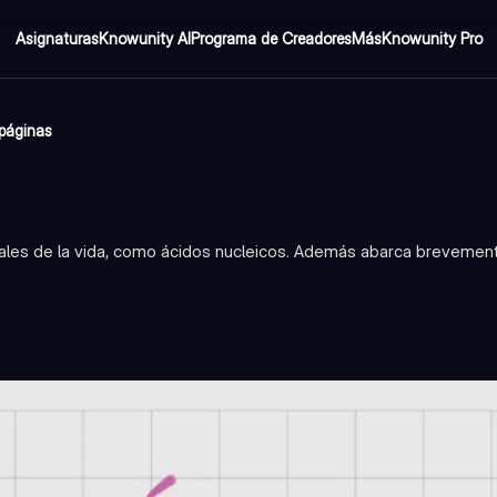
Asignaturas
Knowunity AI
Programa de Creadores
Más
Knowunity Pro
páginas
les de la vida, como ácidos nucleicos. Además abarca brevement