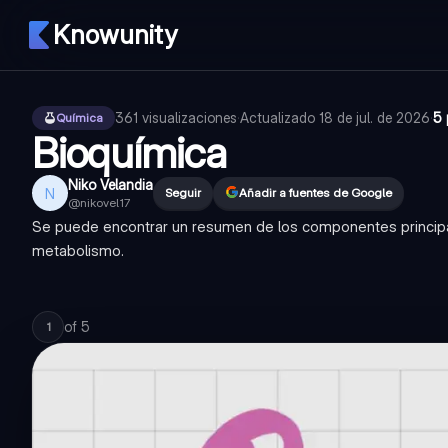
Knowunity
361
visualizaciones
·
Actualizado
18 de jul. de 2026
·
5 
Química
Bioquímica
Niko Velandia
N
Seguir
Añadir a fuentes de Google
@
nikovel17
Se puede encontrar un resumen de los componentes principa
metabolismo.
of
5
1