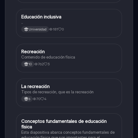
Educación inclusiva
Educación Física
..
181
0
Universidad
Recreación
Educación Física
Contenido de educación física
762
3
10
La recreación
Educación Física
Tipos de recreación, que es la recreación
70
4
6
Conceptos fundamentales de educación
Educación Física
física
Esta diapositiva abarca conceptos fundamentales de
educación física que son importantes para el