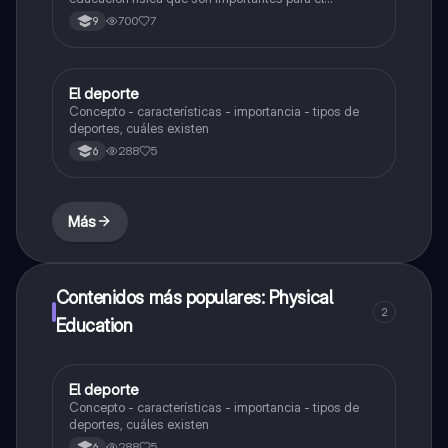
desarrollo físico, mental y emocional de los
700
7
9
estudiantes.
El deporte
Educación Física
Concepto - características - importancia - tipos de
deportes, cuáles existen
288
5
6
Más
Contenidos más populares: Physical
2
Education
El deporte
Educación Física
Concepto - características - importancia - tipos de
deportes, cuáles existen
288
5
6