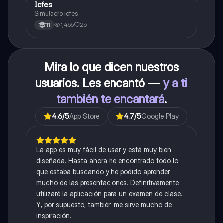
Icfes
ICFES: Sociales y Ciudadanas
Simulacro icfes
1,455
26
11
Mira lo que dicen nuestros
usuarios. Les encantó —
y a ti
también te encantará
.
4.6
/5
App Store
4.7
/5
Google Play
La app es muy fácil de usar y está muy bien
diseñada. Hasta ahora he encontrado todo lo
que estaba buscando y he podido aprender
mucho de las presentaciones. Definitivamente
utilizaré la aplicación para un examen de clase.
Y, por supuesto, también me sirve mucho de
inspiración.