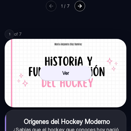
1
/
7
of
7
1
Ver
Orígenes del Hockey Moderno
¿Sabías que el hockey que conoces hoy nació