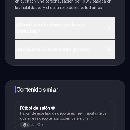
en el chat y una personalización del 100% basada en
las habilidades y el desarrollo de los estudiantes.
¿Dónde puedo descargar la app
Knowunity?
Puedes descargar la app en Google Play Store y Apple
App Store.
¿Knowunity es totalmente gratuito?
¡Sí lo es! Tienes acceso totalmente gratuito a todo el
contenido de la app, puedes chatear con otros
alumnos y recibir ayuda inmeditamente. Puedes ganar
dinero utilizando la aplicación, que te permitirá acceder
a determinadas funciones.
Contenido similar
Fútbol de salón ⚽
Educación Física
Hablar de este tipo de deporte es muy importante ya
que en ese deporte nos podemos ejercitar ✨
11
0
6