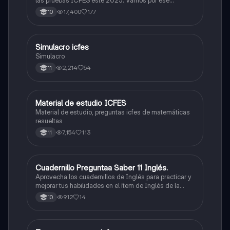
las pruebas ICFES este 2025. Vamos por ese
500/500. Y poder ser admitido en la universidad que
17,400
177
10
quieras, estudiar la carrera que quieres y no la que te
toque. Vamos con toda para sacar un buen puntaje.
Simulacro icfes
ICFES: Lectura Crítica
Simulacro
2,214
54
11
Material de estudio ICFES
ICFES: Matemáticas
Material de estudio, preguntas icfes de matemáticas
resueltas
7,154
113
11
Cuadernillo Preguntaa Saber 11 Inglés.
ICFES: Inglés
Aprovecha los cuadernillos de Inglés para practicar y
mejorar tus habilidades en el ítem de Inglés de la
Prueba Saber 11. 🫡
912
14
10