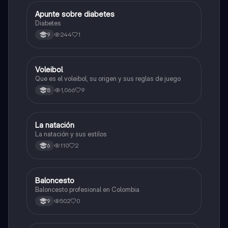
Apunte sobre diabetes
Educación Física
Diabetes
244
1
9
Voleibol
Educación Física
Que es el voleibol, su origen y sus reglas de juego
1,066
9
8
La natación
Educación Física
La natación y sus estilos
110
2
6
Baloncesto
Educación Física
Baloncesto profesional en Colombia
502
0
9