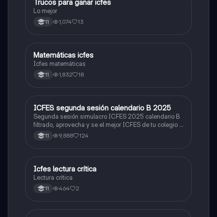
Trucos para ganar icfes
Química
Lo mejor
1,074
13
11
Matemáticas icfes
ICFES: Matemáticas
Icfes matemáticas
1,832
18
11
ICFES segunda sesión calendario B 2025
ICFES: Lectura Crítica
Segunda sesión simulacro ICFES 2025 calendario B
filtrado, aprovecha y se el mejor ICFES de tu colegio y
poder ingresar a universidad, y estudiar aquella
9,888
124
11
carrera con la que tanto sueñas.
Icfes lectura crítica
Lengua Castellana
Lectura crítica
464
2
11