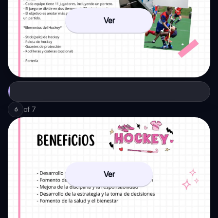
Ver
of
7
6
Ver