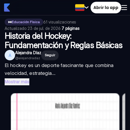
Abrir la app
61
visualizaciones
·
Educación Física
Actualizado
23 de jul. de 2026
·
7 páginas
Historia del Hockey:
Fundamentación y Reglas Básicas
Alejandra Díaz
A
Seguir
@
alejandradaz
El hockey es un deporte fascinante que combina
velocidad, estrategia...
Mostrar más