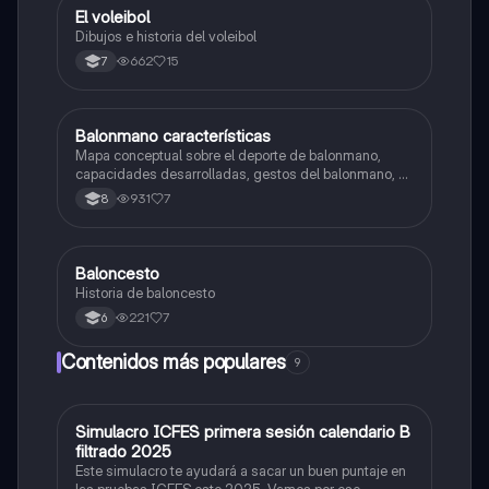
El voleibol
Educación Física
Dibujos e historia del voleibol
662
15
7
Balonmano características
Educación Física
Mapa conceptual sobre el deporte de balonmano,
capacidades desarrolladas, gestos del balonmano, el
juego, reglas etc...
931
7
8
Baloncesto
Educación Física
Historia de baloncesto
221
7
6
Contenidos más populares
9
Simulacro ICFES primera sesión calendario B
ICFES: Matemáticas
filtrado 2025
Este simulacro te ayudará a sacar un buen puntaje en