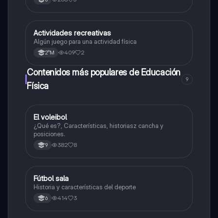
Actividades recreativas
Educación Física
Algún juego para una actividad física
409
2
2°M
Contenidos más populares de Educación
9
Física
El voleibol
Educación Física
¿Qué es?, Características, historiasz cancha y
posiciones.
382
8
9
Fútbol sala
Sociales/Historia
Historia y características del deporte
414
3
6