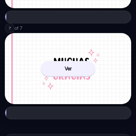
of
7
7
Ver