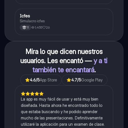
Icfes
ICFES: Sociales y Ciudadanas
Simulacro icfes
1,455
26
11
Mira lo que dicen nuestros
usuarios. Les encantó —
y a ti
también te encantará
.
4.6
/5
App Store
4.7
/5
Google Play
La app es muy fácil de usar y está muy bien
diseñada. Hasta ahora he encontrado todo lo
que estaba buscando y he podido aprender
mucho de las presentaciones. Definitivamente
utilizaré la aplicación para un examen de clase.