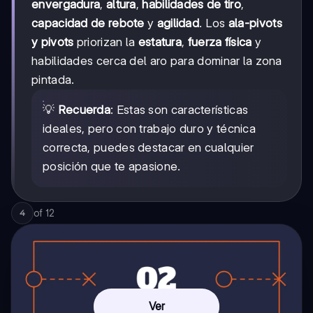
envergadura
,
altura
,
habilidades de tiro
,
capacidad de rebote
y
agilidad
. Los
ala-pivots
y pivots
priorizan la
estatura
,
fuerza física
y
habilidades cerca del aro para dominar la zona
pintada.
💡
Recuerda
: Estas son características
ideales, pero con trabajo duro y técnica
correcta, puedes destacar en cualquier
posición que te apasione.
of
12
4
Ver