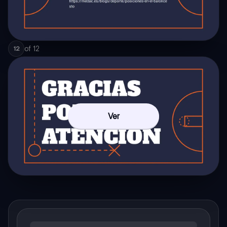
of
12
12
Ver