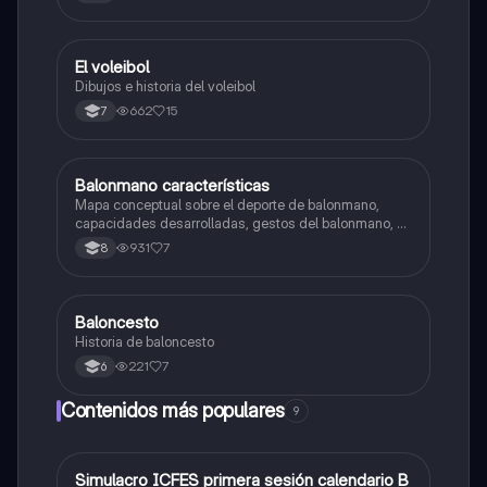
El voleibol
Educación Física
Dibujos e historia del voleibol
662
15
7
Balonmano características
Educación Física
Mapa conceptual sobre el deporte de balonmano,
capacidades desarrolladas, gestos del balonmano, el
juego, reglas etc...
931
7
8
Baloncesto
Educación Física
Historia de baloncesto
221
7
6
Contenidos más populares
9
Simulacro ICFES primera sesión calendario B
ICFES: Matemáticas