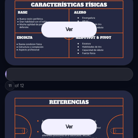
Ver
of
12
11
Ver