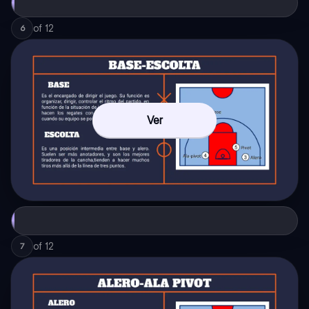
of
12
6
Ver
of
12
7