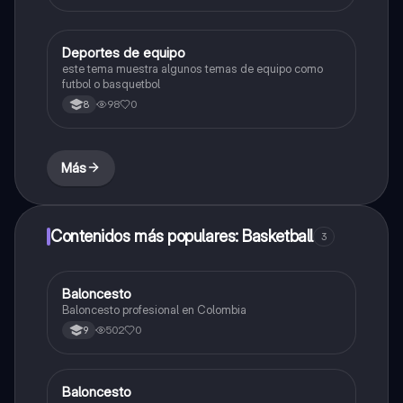
Deportes de equipo
Educación Física
este tema muestra algunos temas de equipo como
futbol o basquetbol
98
0
8
Más
Contenidos más populares: Basketball
3
Baloncesto
Educación Física
Baloncesto profesional en Colombia
502
0
9
Baloncesto
Educación Física