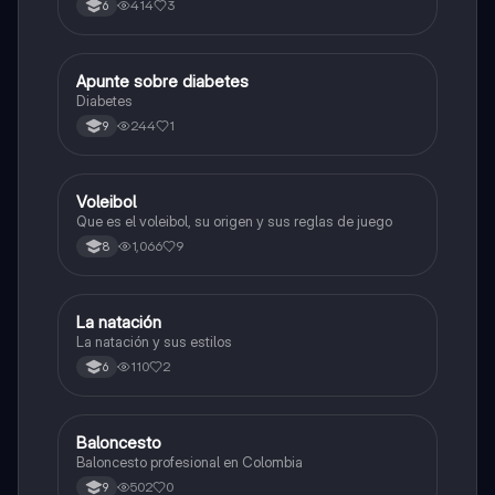
414
3
6
Apunte sobre diabetes
Educación Física
Diabetes
244
1
9
Voleibol
Educación Física
Que es el voleibol, su origen y sus reglas de juego
1,066
9
8
La natación
Educación Física
La natación y sus estilos
110
2
6
Baloncesto
Educación Física
Baloncesto profesional en Colombia
502
0
9