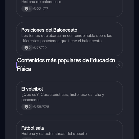
Historia de baloncesto
221
7
6
Posiciones del Baloncesto
Educación Física
Los temas que abarca mi contenido habla sobre las
diferentes posiciones que tiene el baloncesto
73
2
9
Contenidos más populares de Educación
9
Física
El voleibol
Educación Física
¿Qué es?, Características, historiasz cancha y
posiciones.
382
8
9
Fútbol sala
Sociales/Historia
Historia y características del deporte