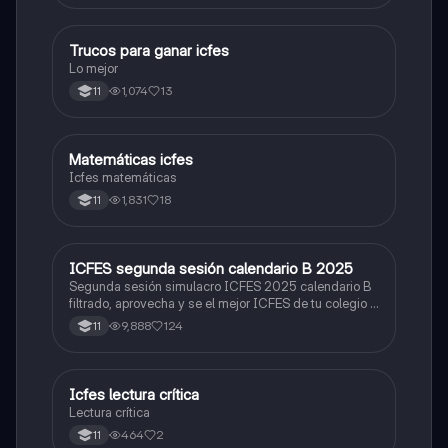
Trucos para ganar icfes
Química
Lo mejor
1,074
13
11
Matemáticas icfes
ICFES: Matemáticas
Icfes matemáticas
1,831
18
11
ICFES segunda sesión calendario B 2025
ICFES: Lectura Crítica
Segunda sesión simulacro ICFES 2025 calendario B
filtrado, aprovecha y se el mejor ICFES de tu colegio y
poder ingresar a universidad, y estudiar aquella
9,888
124
11
carrera con la que tanto sueñas.
Icfes lectura crítica
Lengua Castellana
Lectura crítica
464
2
11