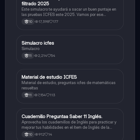
filtrado 2025
Este simulacro te ayudará a sacar un buen puntaje en
las pruebas ICFES este 2025. Vamos por ese
500/500. Y poder ser admitido en la universidad que
17,398
177
10
quieras, estudiar la carrera que quieres y no la que te
toque. Vamos con toda para sacar un buen puntaje.
Simulacro icfes
ICFES: Lectura Crítica
Simulacro
2,214
54
11
Material de estudio ICFES
ICFES: Matemáticas
Material de estudio, preguntas icfes de matemáticas
resueltas
7,154
113
11
Cuadernillo Preguntaa Saber 11 Inglés.
ICFES: Inglés
Aprovecha los cuadernillos de Inglés para practicar y
mejorar tus habilidades en el ítem de Inglés de la
Prueba Saber 11. 🫡
912
14
10