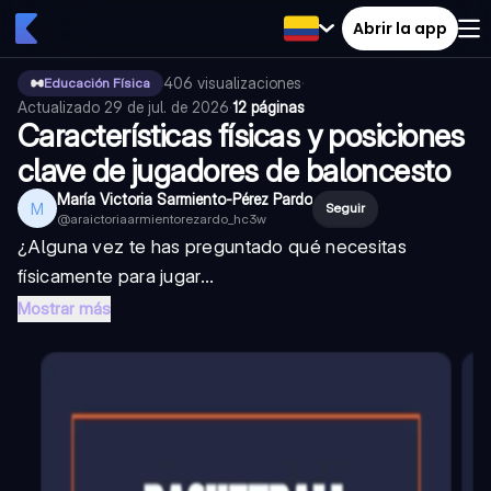
Abrir la app
406
visualizaciones
·
Educación Física
Actualizado
29 de jul. de 2026
·
12 páginas
Características físicas y posiciones
clave de jugadores de baloncesto
María Victoria Sarmiento-Pérez Pardo
M
Seguir
@
araictoriaarmientorezardo_hc3w
¿Alguna vez te has preguntado qué necesitas
físicamente para jugar...
Mostrar más