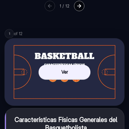
1
/
12
of
12
1
Ver
Características Físicas Generales del
Basquetbolista