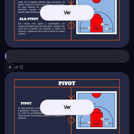
Ver
of
12
8
Ver