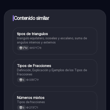
contenido de la app, puedes chatear con otros
alumnos y recibir ayuda inmeditamente. Puedes ganar
dinero utilizando la aplicación, que te permitirá acceder
a determinadas funciones.
Contenido similar
tipos de triangulos
Matemáticas
triangulo equilatero, isoseles y escaleno, suma de
angulos internos y externos
571
8
2°M
Tipos de Fracciones
Matemáticas
Definición, Explicación y Ejemplos de los Tipos de
Fracciones
335
9
6
Números mixtos
Matemáticas
Tipos de fracciones
273
1
6