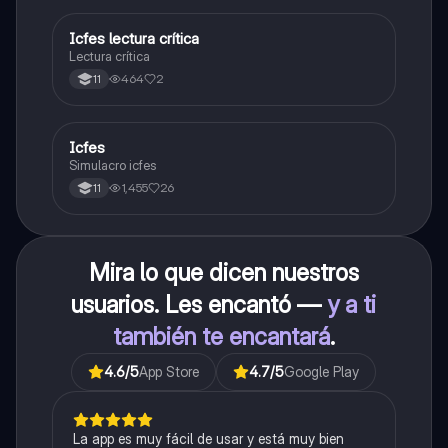
Icfes lectura crítica
Lengua Castellana
Lectura crítica
464
2
11
Icfes
ICFES: Sociales y Ciudadanas
Simulacro icfes
1,455
26
11
Mira lo que dicen nuestros
usuarios. Les encantó —
y a ti
también te encantará
.
4.6
/5
App Store
4.7
/5
Google Play
La app es muy fácil de usar y está muy bien