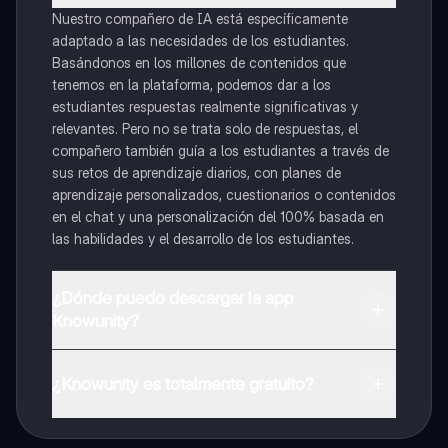
Nuestro compañero de IA está específicamente
adaptado a las necesidades de los estudiantes.
Basándonos en los millones de contenidos que
tenemos en la plataforma, podemos dar a los
estudiantes respuestas realmente significativas y
relevantes. Pero no se trata solo de respuestas, el
compañero también guía a los estudiantes a través de
sus retos de aprendizaje diarios, con planes de
aprendizaje personalizados, cuestionarios o contenidos
en el chat y una personalización del 100% basada en
las habilidades y el desarrollo de los estudiantes.
¿Dónde puedo descargar la app
Knowunity?
Puedes descargar la app en Google Play Store y Apple
App Store.
¿Knowunity es totalmente gratuito?
¡Sí lo es! Tienes acceso totalmente gratuito a todo el