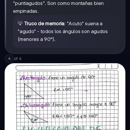
"puntiagudos". Son como montañas bien
empinadas.
💡
Truco de memoria
: "Acuto" suena a
"agudo" - todos los ángulos son agudos
(menores a 90°).
of
4
4