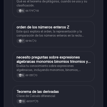
Qué es el teorema de pitágoras, cuando se usa y su
clasificación.
779
18
8
O
orden de los números enteros Z
Matemáticas
Este quiz explora el orden, la representación y la
comparación de los números enteros en la recta
numérica.
94
0
7
N
necesito preguntas sobre expresiones
Matemáticas
algebraicas monomios binomios trinomios y
polinomios operaciones con polinomios
Evalúa tu conocimiento sobre expresiones
grado absoluto y un término grado absoluto
algebraicas, incluyendo monomios, binomios,
trinomios, polinomios y operaciones con polinomios.
de un polinomio grado relativo de un
135
0
8
polinomio
Teorema de las derivadas
Matemáticas
Clase de Calculo diferencial
597
5
10