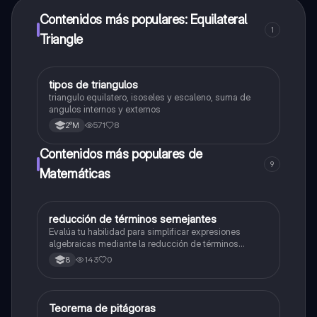
Contenidos más populares: Equilateral
1
Triangle
tipos de triangulos
Matemáticas
triangulo equilatero, isoseles y escaleno, suma de
angulos internos y externos
571
8
2°M
Contenidos más populares de
9
Matemáticas
reducción de términos semejantes
Matemáticas
Evalúa tu habilidad para simplificar expresiones
algebraicas mediante la reducción de términos
semejantes.
143
0
8
Teorema de pitágoras
Matemáticas