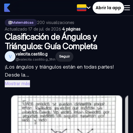
Abrir la app
200
visualizaciones
·
Matemáticas
Actualizado
17 de jul. de 2026
·
4 páginas
Clasificación de Ángulos y
Triángulos: Guía Completa
valecita.castillo.g
V
Seguir
@
valecita.castillo.g_1fhh
¡Los ángulos y triángulos están en todas partes!
Desde la...
Mostrar más