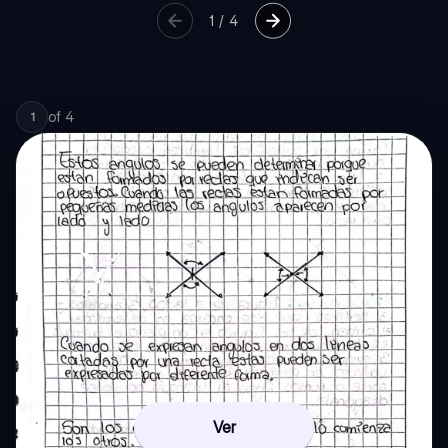
1
/
4
of
4
1
Ver