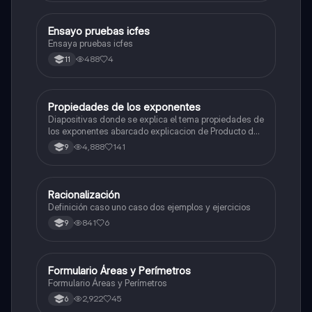
Ensayo pruebas icfes
Matemáticas
Ensaya pruebas icfes
488
4
11
Propiedades de los exponentes
Matemáticas
Diapositivas donde se explica el tema propiedades de
los exponentes abarcado explicacion de Producto de
potencias,Cociente de potencias,Potencia de una
4,888
141
9
potencia,Potencia de un producto,Potencia de un
cociente junto con ejemplos y actividad de la temática
Racionalización
Matemáticas
Definición caso uno caso dos ejemplos y ejercicios
841
6
9
Formulario Áreas y Perímetros
Matemáticas
Formulario Áreas y Perímetros
2,922
45
6