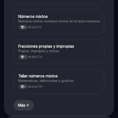
Números mixtos
Matemáticas
Números mixtos-numeros mixtos en la recta numerica
166
6
6
Fracciones propias y impropias
Matemáticas
Propias, impropias y mixtas
254
3
7
Taller números mixtos
Matemáticas
Matematicas, definiciones y graficos
404
9
6
Más