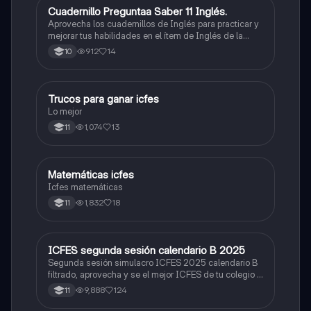
Cuadernillo Preguntaa Saber 11 Inglés.
ICFES: Inglés
Aprovecha los cuadernillos de Inglés para practicar y
mejorar tus habilidades en el ítem de Inglés de la
Prueba Saber 11. 🫡
912
14
10
Trucos para ganar icfes
Química
Lo mejor
1,074
13
11
Matemáticas icfes
ICFES: Matemáticas
Icfes matemáticas
1,832
18
11
ICFES segunda sesión calendario B 2025
ICFES: Lectura Crítica
Segunda sesión simulacro ICFES 2025 calendario B
filtrado, aprovecha y se el mejor ICFES de tu colegio y
poder ingresar a universidad, y estudiar aquella
9,888
124
11
carrera con la que tanto sueñas.