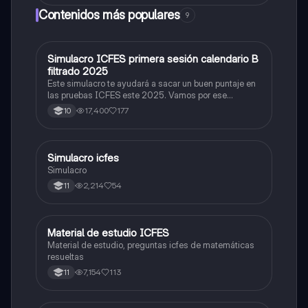
Contenidos más populares
9
Simulacro ICFES primera sesión calendario B
ICFES: Matemáticas
filtrado 2025
Este simulacro te ayudará a sacar un buen puntaje en
las pruebas ICFES este 2025. Vamos por ese
500/500. Y poder ser admitido en la universidad que
17,400
177
10
quieras, estudiar la carrera que quieres y no la que te
toque. Vamos con toda para sacar un buen puntaje.
Simulacro icfes
ICFES: Lectura Crítica
Simulacro
2,214
54
11
Material de estudio ICFES
ICFES: Matemáticas
Material de estudio, preguntas icfes de matemáticas
resueltas
7,154
113
11