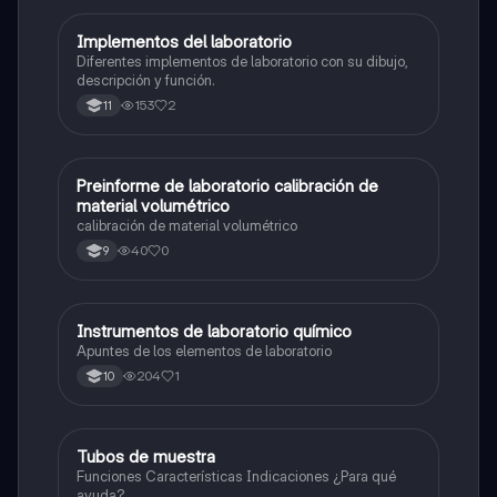
Implementos del laboratorio
Química
Diferentes implementos de laboratorio con su dibujo,
descripción y función.
153
2
11
Preinforme de laboratorio calibración de
Química
material volumétrico
calibración de material volumétrico
40
0
9
Instrumentos de laboratorio químico
Química
Apuntes de los elementos de laboratorio
204
1
10
Tubos de muestra
Química
Funciones Características Indicaciones ¿Para qué
ayuda?