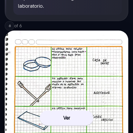
laboratorio.
of
6
6
Ver