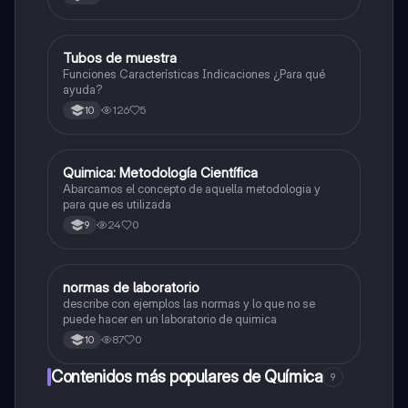
Tubos de muestra
Química
Funciones Características Indicaciones ¿Para qué
ayuda?
126
5
10
Quimica: Metodología Científica
Química
Abarcamos el concepto de aquella metodologia y
para que es utilizada
24
0
9
normas de laboratorio
Química
describe con ejemplos las normas y lo que no se
puede hacer en un laboratorio de quimica
87
0
10
Contenidos más populares de Química
9