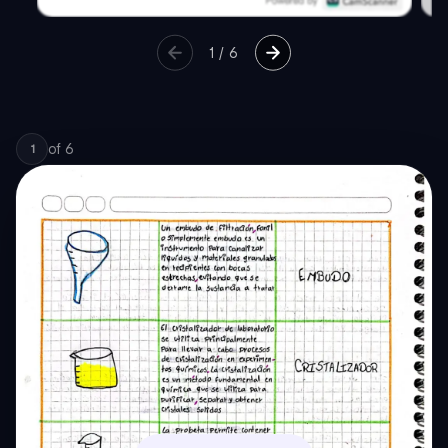
1
/
6
of
6
1