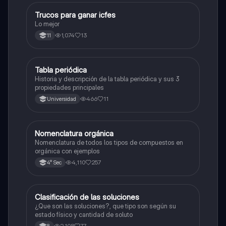
Trucos para ganar icfes
Química
Lo mejor
1,074
13
11
Tabla periódica
Química
Historia y descripción de la tabla periódica y sus 3
propiedades principales
466
11
Universidad
Nomenclatura orgánica
Química
Nomenclatura de todos los tipos de compuestos en
orgánica con ejemplos
4,110
257
4° Sec
Clasificación de las soluciones
Química
¿Que son las soluciones?, que tipo son según su
estado físico y cantidad de soluto
2,108
77