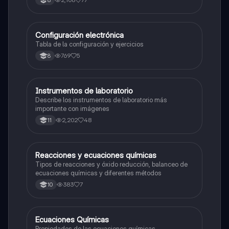
8
Configuración electrónica
Química
Tabla de la configuración y ejercicios
769
5
8
Instrumentos de laboratorio
Química
Describe los instrumentos de laboratorio más
importante con imágenes
2,202
48
11
Reacciones y ecuaciones químicas
Química
Tipos de reacciones y óxido reducción, balanceo de
ecuaciones químicas y diferentes métodos
383
7
10
Ecuaciones Químicas
Química
Propiedades de las ecuaciones químicas