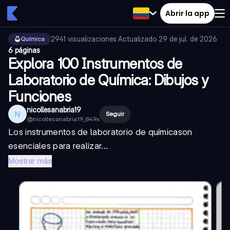
Abrir la app
2941
visualizaciones
·
Actualizado
29 de jul. de 2026
·
Química
6 páginas
Explora 100 Instrumentos de
Laboratorio de Química: Dibujos y
Funciones
nicollesanabria19
N
Seguir
@
nicollesanabria19_849x
Los
instrumentos de laboratorio de química
son
esenciales para realizar...
Mostrar más