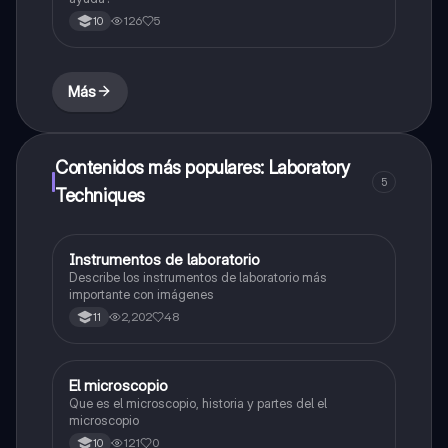
126
5
10
Más
Contenidos más populares: Laboratory
5
Techniques
Instrumentos de laboratorio
Química
Describe los instrumentos de laboratorio más
importante con imágenes
2,202
48
11
El microscopio
Química
Que es el microscopio, historia y partes del el
microscopio
121
0
10