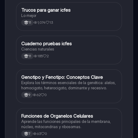
Trucos para ganar icfes
Química
Lo mejor
1,074
13
11
Cuaderno pruebas icfes
Biologia
Ciencias naturales
185
2
11
G
Genotipo y Fenotipo: Conceptos Clave
Biologia
Explora los términos esenciales de la genética: alelos,
homocigoto, heterocigoto, dominante y recesivo.
62
0
9
F
Funciones de Organelos Celulares
Biologia
Aprende las funciones principales de la membrana,
núcleo, mitocondrias y ribosomas.
63
0
7