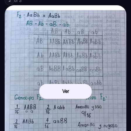
of
3
2
Ver