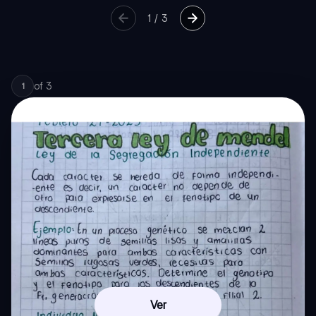
1
/
3
of
3
1
Ver