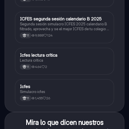
ICFES segunda sesión calendario B 2025
ICFES: Lectura Crítica
Segunda sesión simulacro ICFES 2025 calendario B
filtrado, aprovecha y se el mejor ICFES de tu colegio y
poder ingresar a universidad, y estudiar aquella
9,888
124
11
carrera con la que tanto sueñas.
Icfes lectura crítica
Lengua Castellana
Lectura crítica
464
2
11
Icfes
ICFES: Sociales y Ciudadanas
Simulacro icfes
1,455
26
11
Mira lo que dicen nuestros