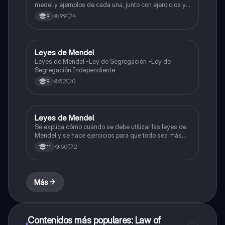
medel y ejemplos de cada una, junto con ejercicios y
su respectivo procedimiento
99
4
9
Leyes de Mendel
Biologia
Leyes de Mendel -Ley de Segregación -Ley de
Segregación Independiente
52
0
9
Leyes de Mendel
Biologia
Se explica cómo cuándo se debe utilizar las leyes de
Mendel y se hace ejercicios para que todo sea más
claro
50
2
11
Más
Contenidos más populares: Law of