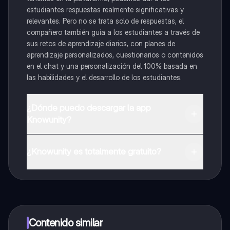
estudiantes respuestas realmente significativas y
relevantes. Pero no se trata solo de respuestas, el
compañero también guía a los estudiantes a través de
sus retos de aprendizaje diarios, con planes de
aprendizaje personalizados, cuestionarios o contenidos
en el chat y una personalización del 100% basada en
las habilidades y el desarrollo de los estudiantes.
¿Dónde puedo descargar la app
Knowunity?
Puedes descargar la app en Google Play Store y Apple
App Store.
¿Knowunity es totalmente gratuito?
¡Sí lo es! Tienes acceso totalmente gratuito a todo el
contenido de la app, puedes chatear con otros
alumnos y recibir ayuda inmeditamente. Puedes ganar
dinero utilizando la aplicación, que te permitirá acceder
a determinadas funciones.
Contenido similar