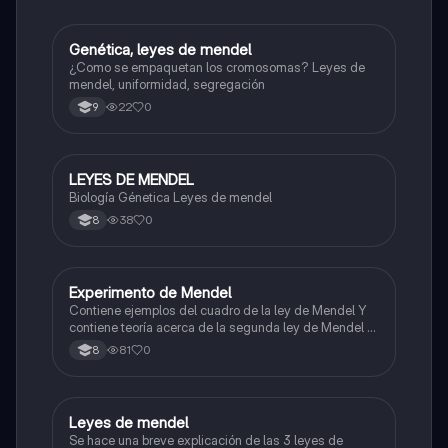
Genética, leyes de mendel
Biologia
¿Como se empaquetan los cromosomas? Leyes de
mendel, uniformidad, segregación
22
0
9
LEYES DE MENDEL
Biologia
Biología Génetica Leyes de mendel
38
0
8
Experimento de Mendel
Biologia
Contiene ejemplos del cuadro de la ley de Mendel Y
contiene teoría acerca de la segunda ley de Mendel y
la tercera ley de Mendel
81
0
8
Leyes de mendel
Biologia
Se hace una breve explicación de las 3 leyes de