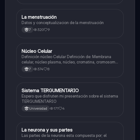
La menstruación
Biologia
Datos y conceptualizacion de la menstruación
320
9
7
N
Núcleo Celular
Biologia
Definición núcleo Celular Definición de: Membrana
celular, núcleo plasma, núcleo, cromatina, cromosoma
Interfase Fases de la interfase
374
8
7
Sistema TERGUMENTARIO
Biologia
Espero que disfruten mi presentación sobre el sistema
TERGUMENTARIO
171
4
Universidad
La neurona y sus partes
Biologia
Las partes de la neurona esta compuesta por; el