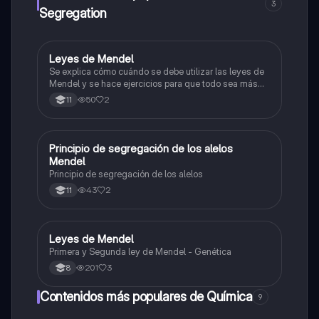
3
Segregation
Leyes de Mendel
Biologia
Se explica cómo cuándo se debe utilizar las leyes de
Mendel y se hace ejercicios para que todo sea más
claro
50
2
11
Principio de segregación de los alelos
Biologia
Mendel
Principio de segregación de los alelos
43
2
11
Leyes de Mendel
Biologia
Primera y Segunda ley de Mendel - Genética
201
3
8
Contenidos más populares de Química
9