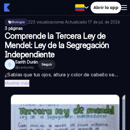
Abrir la app
223
visualizaciones
·
Actualizado
17 de jul. de 2026
·
Biologia
3 páginas
Comprende la Tercera Ley de
Mendel: Ley de la Segregación
Independiente
Sarith Durán
S
Seguir
@
sariluvley
¿Sabías que tus ojos, altura y color de cabello se...
Mostrar más