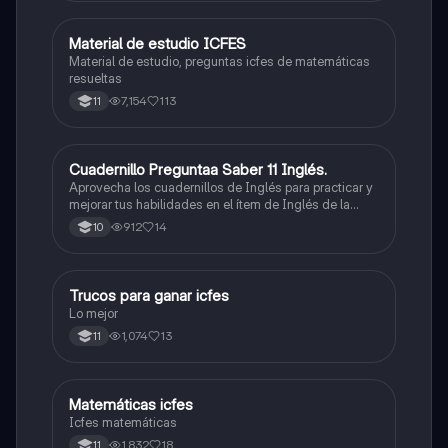
Material de estudio ICFES
ICFES: Matemáticas
Material de estudio, preguntas icfes de matemáticas
resueltas
7,154
113
11
Cuadernillo Preguntaa Saber 11 Inglés.
ICFES: Inglés
Aprovecha los cuadernillos de Inglés para practicar y
mejorar tus habilidades en el ítem de Inglés de la
Prueba Saber 11. 🫡
912
14
10
Trucos para ganar icfes
Química
Lo mejor
1,074
13
11
Matemáticas icfes
ICFES: Matemáticas
Icfes matemáticas
1,832
18
11