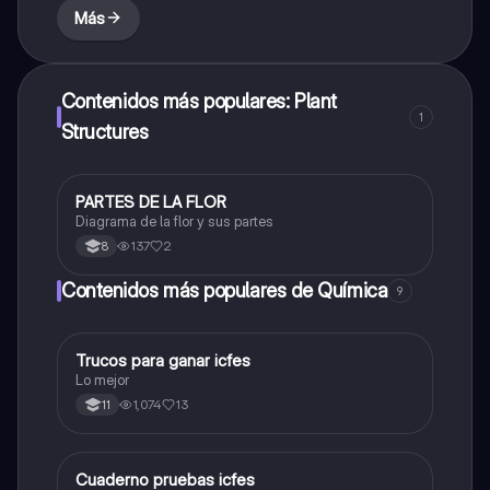
Más
Contenidos más populares: Plant
1
Structures
PARTES DE LA FLOR
Biologia
Diagrama de la flor y sus partes
137
2
8
Contenidos más populares de Química
9
Trucos para ganar icfes
Química
Lo mejor
1,074
13
11
Cuaderno pruebas icfes
Biologia