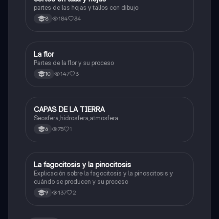
partes de las hojas y tallos con dibujo
184
34
8
La flor
Biologia
Partes de la flor y su proceso
147
3
10
CAPAS DE LA TIERRA
Biologia
Seosfera,hidrosfera,atmosfera
75
1
6
La fagocitosis y la pinocitosis
Biologia
Explicación sobre la fagocitosis y la pinoscitosis y
cuándo se producen y su proceso
137
2
9