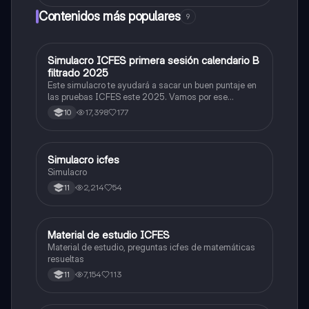
Contenidos más populares
9
Simulacro ICFES primera sesión calendario B
ICFES: Matemáticas
filtrado 2025
Este simulacro te ayudará a sacar un buen puntaje en
las pruebas ICFES este 2025. Vamos por ese
500/500. Y poder ser admitido en la universidad que
17,398
177
10
quieras, estudiar la carrera que quieres y no la que te
toque. Vamos con toda para sacar un buen puntaje.
Simulacro icfes
ICFES: Lectura Crítica
Simulacro
2,214
54
11
Material de estudio ICFES
ICFES: Matemáticas
Material de estudio, preguntas icfes de matemáticas
resueltas
7,154
113
11