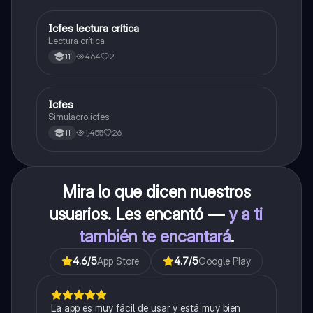
Icfes lectura crítica
Lengua Castellana
Lectura crítica
464
2
11
Icfes
ICFES: Sociales y Ciudadanas
Simulacro icfes
1,455
26
11
Mira lo que dicen nuestros
usuarios. Les encantó —
y a ti
también te encantará
.
4.6
/5
App Store
4.7
/5
Google Play
La app es muy fácil de usar y está muy bien