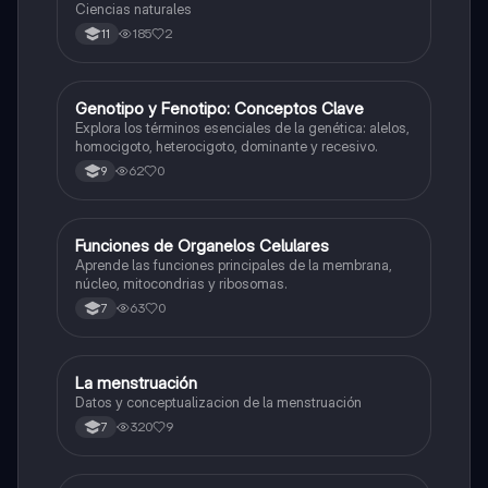
Ciencias naturales
185
2
11
G
Genotipo y Fenotipo: Conceptos Clave
Biologia
Explora los términos esenciales de la genética: alelos,
homocigoto, heterocigoto, dominante y recesivo.
62
0
9
F
Funciones de Organelos Celulares
Biologia
Aprende las funciones principales de la membrana,
núcleo, mitocondrias y ribosomas.
63
0
7
La menstruación
Biologia
Datos y conceptualizacion de la menstruación
320
9
7