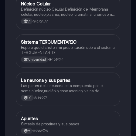
Núcleo Celular
Biologia
Definición núcleo Celular Definición de: Membrana
celular, núcleo plasma, núcleo, cromatina, cromosoma
Interfase Fases de la interfase
372
7
7
Sistema TERGUMENTARIO
Biologia
Espero que disfruten mi presentación sobre el sistema
TERGUMENTARIO
169
4
Universidad
La neurona y sus partes
Biologia
Las partes de la neurona esta compuesta por; el
soma,núcleo,nucléolo,cono axonico, vaina de
mielina,celula schwan,núcleo de schwann,nódulo de
149
1
10
Ranvier,terminal axonico Arborizacion terminal, botón
sinaptico,dentristas y sustancia de Nissi.
Apuntes
Biologia
Síntesis de proteínas y sus pasos
266
5
9