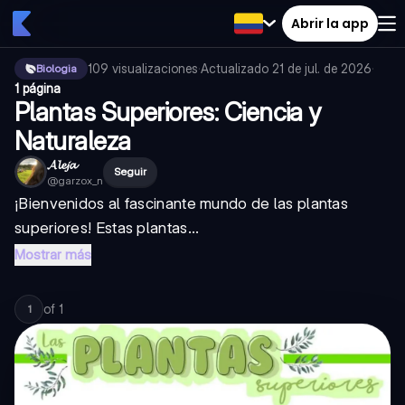
Abrir la app
109
visualizaciones
·
Actualizado
21 de jul. de 2026
·
Biologia
1 página
Plantas Superiores: Ciencia y
Naturaleza
𝓐𝓵𝓮𝓳𝓪
Seguir
@
garzox_n
¡Bienvenidos al fascinante mundo de las plantas
superiores! Estas plantas...
Mostrar más
of
1
1