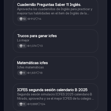
Cuadernillo Preguntaa Saber 11 Inglés.
ICFES: Inglés
Aprovecha los cuadernillos de Inglés para practicar y
mejorar tus habilidades en el ítem de Inglés de la
Prueba Saber 11. 🫡
912
14
10
Trucos para ganar icfes
Química
Lo mejor
1,074
13
11
Matemáticas icfes
ICFES: Matemáticas
Icfes matemáticas
1,831
18
11
ICFES segunda sesión calendario B 2025
ICFES: Lectura Crítica
Segunda sesión simulacro ICFES 2025 calendario B
filtrado, aprovecha y se el mejor ICFES de tu colegio y
poder ingresar a universidad, y estudiar aquella
9,888
124
11
carrera con la que tanto sueñas.