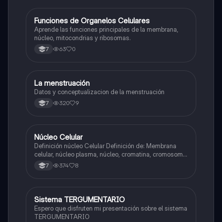
F
Funciones de Organelos Celulares
Biologia
Aprende las funciones principales de la membrana,
núcleo, mitocondrias y ribosomas.
63
0
7
La menstruación
Biologia
Datos y conceptualizacion de la menstruación
320
9
7
N
Núcleo Celular
Biologia
Definición núcleo Celular Definición de: Membrana
celular, núcleo plasma, núcleo, cromatina, cromosoma
Interfase Fases de la interfase
374
8
7
Sistema TERGUMENTARIO
Biologia
Espero que disfruten mi presentación sobre el sistema
TERGUMENTARIO