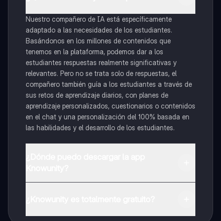
Nuestro compañero de IA está específicamente
adaptado a las necesidades de los estudiantes.
Basándonos en los millones de contenidos que
tenemos en la plataforma, podemos dar a los
estudiantes respuestas realmente significativas y
relevantes. Pero no se trata solo de respuestas, el
compañero también guía a los estudiantes a través de
sus retos de aprendizaje diarios, con planes de
aprendizaje personalizados, cuestionarios o contenidos
en el chat y una personalización del 100% basada en
las habilidades y el desarrollo de los estudiantes.
¿Dónde puedo descargar la app
Knowunity?
Puedes descargar la app en Google Play Store y Apple
App Store.
¿Knowunity es totalmente gratuito?