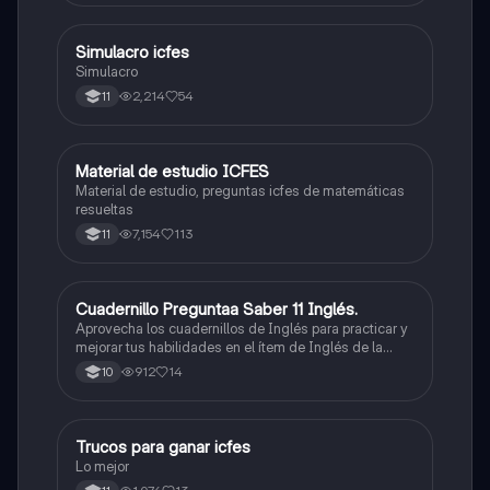
toque. Vamos con toda para sacar un buen puntaje.
Simulacro icfes
ICFES: Lectura Crítica
Simulacro
2,214
54
11
Material de estudio ICFES
ICFES: Matemáticas
Material de estudio, preguntas icfes de matemáticas
resueltas
7,154
113
11
Cuadernillo Preguntaa Saber 11 Inglés.
ICFES: Inglés
Aprovecha los cuadernillos de Inglés para practicar y
mejorar tus habilidades en el ítem de Inglés de la
Prueba Saber 11. 🫡
912
14
10
Trucos para ganar icfes
Química
Lo mejor