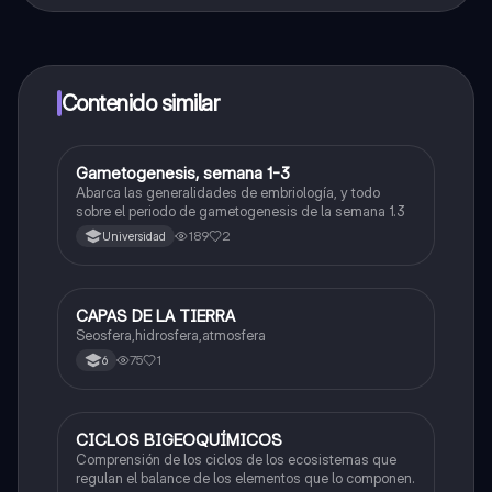
¡Sí lo es! Tienes acceso totalmente gratuito a todo el
contenido de la app, puedes chatear con otros
alumnos y recibir ayuda inmeditamente. Puedes ganar
dinero utilizando la aplicación, que te permitirá acceder
a determinadas funciones.
Contenido similar
G
Gametogenesis, semana 1-3
Biologia
Abarca las generalidades de embriología, y todo
sobre el periodo de gametogenesis de la semana 1.3
189
2
Universidad
CAPAS DE LA TIERRA
Biologia
Seosfera,hidrosfera,atmosfera
75
1
6
CICLOS BIGEOQUÍMICOS
Biologia
Comprensión de los ciclos de los ecosistemas que
regulan el balance de los elementos que lo componen.