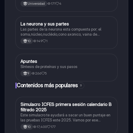
171
4
Universidad
La neurona y sus partes
Biologia
Las partes de la neurona esta compuesta por; el
soma,núcleo,nucléolo,cono axonico, vaina de
mielina,celula schwan,núcleo de schwann,nódulo de
149
1
10
Ranvier,terminal axonico Arborizacion terminal, botón
sinaptico,dentristas y sustancia de Nissi.
Apuntes
Biologia
Síntesis de proteínas y sus pasos
266
5
9
Contenidos más populares
9
Simulacro ICFES primera sesión calendario B
ICFES: Matemáticas
filtrado 2025
Este simulacro te ayudará a sacar un buen puntaje en
las pruebas ICFES este 2025. Vamos por ese
500/500. Y poder ser admitido en la universidad que
17,400
177
10
quieras, estudiar la carrera que quieres y no la que te