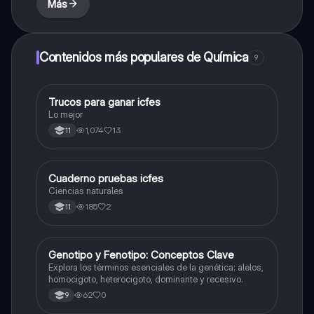
Más
Contenidos más populares de Química
9
Trucos para ganar icfes
Química
Lo mejor
1,074
13
11
Cuaderno pruebas icfes
Biologia
Ciencias naturales
185
2
11
G
Genotipo y Fenotipo: Conceptos Clave
Biologia
Explora los términos esenciales de la genética: alelos,
homocigoto, heterocigoto, dominante y recesivo.
62
0
9