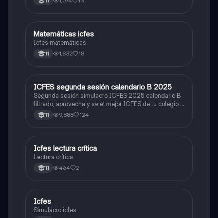
1,074
13
11
Matemáticas icfes
ICFES: Matemáticas
Icfes matemáticas
1,832
18
11
ICFES segunda sesión calendario B 2025
ICFES: Lectura Crítica
Segunda sesión simulacro ICFES 2025 calendario B
filtrado, aprovecha y se el mejor ICFES de tu colegio y
poder ingresar a universidad, y estudiar aquella
9,888
124
11
carrera con la que tanto sueñas.
Icfes lectura crítica
Lengua Castellana
Lectura crítica
464
2
11
Icfes
ICFES: Sociales y Ciudadanas
Simulacro icfes