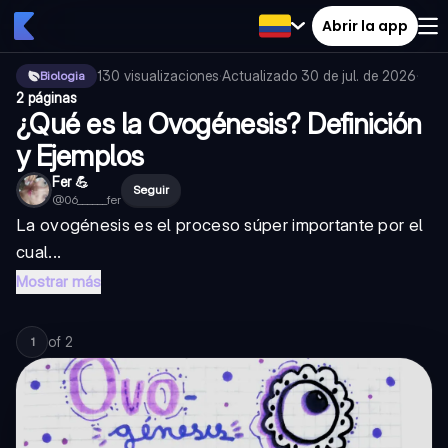
Abrir la app
130
visualizaciones
·
Actualizado
30 de jul. de 2026
·
Biologia
2 páginas
¿Qué es la Ovogénesis? Definición
y Ejemplos
Fer 💪
Seguir
@
06______fer
La ovogénesis es el proceso súper importante por el
cual...
Mostrar más
of
2
1