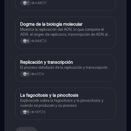
438
7
7
Dogma de la biología molecular
Biologia
Muestra la replicación del ADN, lo que compone el
ADN, el origen de replicacio, transcripción de ADN al
ARN y traducción de ARN a proteína.
383
2
8
Replicación y transcripción
Biologia
El proceso detallado de la replicación y transcripción
41
0
9
La fagocitosis y la pinocitosis
Biologia
Explicación sobre la fagocitosis y la pinoscitosis y
cuándo se producen y su proceso
137
2
9