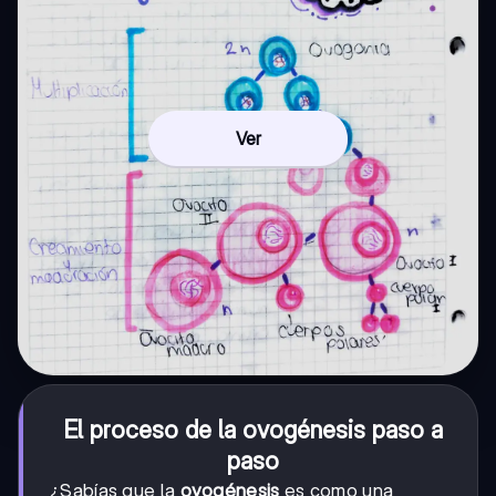
Ver
El proceso de la ovogénesis paso a
paso
¿Sabías que la
ovogénesis
es como una