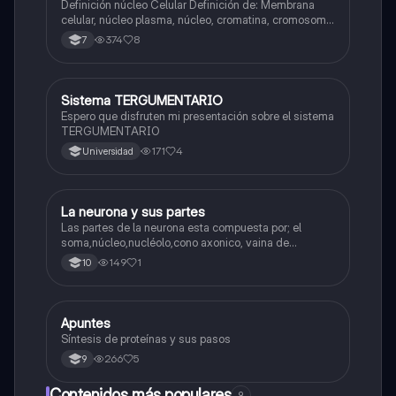
Definición núcleo Celular Definición de: Membrana
celular, núcleo plasma, núcleo, cromatina, cromosoma
Interfase Fases de la interfase
374
8
7
Sistema TERGUMENTARIO
Biologia
Espero que disfruten mi presentación sobre el sistema
TERGUMENTARIO
171
4
Universidad
La neurona y sus partes
Biologia
Las partes de la neurona esta compuesta por; el
soma,núcleo,nucléolo,cono axonico, vaina de
mielina,celula schwan,núcleo de schwann,nódulo de
149
1
10
Ranvier,terminal axonico Arborizacion terminal, botón
sinaptico,dentristas y sustancia de Nissi.
Apuntes
Biologia
Síntesis de proteínas y sus pasos
266
5
9
Contenidos más populares
9