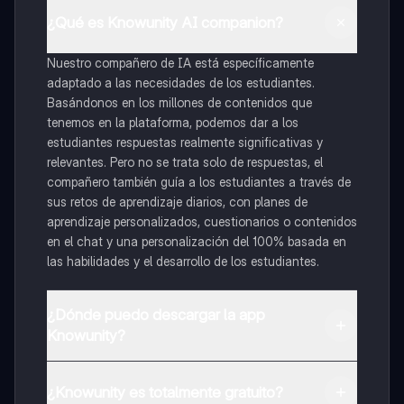
¿Qué es Knowunity AI companion?
Nuestro compañero de IA está específicamente
adaptado a las necesidades de los estudiantes.
Basándonos en los millones de contenidos que
tenemos en la plataforma, podemos dar a los
estudiantes respuestas realmente significativas y
relevantes. Pero no se trata solo de respuestas, el
compañero también guía a los estudiantes a través de
sus retos de aprendizaje diarios, con planes de
aprendizaje personalizados, cuestionarios o contenidos
en el chat y una personalización del 100% basada en
las habilidades y el desarrollo de los estudiantes.
¿Dónde puedo descargar la app
Knowunity?
Puedes descargar la app en Google Play Store y Apple
App Store.
¿Knowunity es totalmente gratuito?