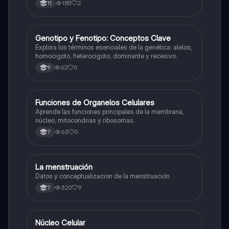
185
2
11
G
Genotipo y Fenotipo: Conceptos Clave
Biologia
Explora los términos esenciales de la genética: alelos,
homocigoto, heterocigoto, dominante y recesivo.
62
0
9
F
Funciones de Organelos Celulares
Biologia
Aprende las funciones principales de la membrana,
núcleo, mitocondrias y ribosomas.
63
0
7
La menstruación
Biologia
Datos y conceptualizacion de la menstruación
320
9
7
N
Núcleo Celular
Biologia