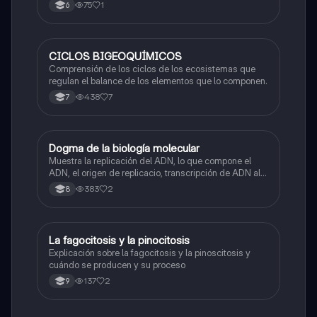
75
1
6
CICLOS BIGEOQUÍMICOS
Biologia
Comprensión de los ciclos de los ecosistemas que
regulan el balance de los elementos que lo componen.
438
7
7
Dogma de la biología molecular
Biologia
Muestra la replicación del ADN, lo que compone el
ADN, el origen de replicacio, transcripción de ADN al
ARN y traducción de ARN a proteína.
383
2
8
La fagocitosis y la pinocitosis
Biologia
Explicación sobre la fagocitosis y la pinoscitosis y
cuándo se producen y su proceso
137
2
9