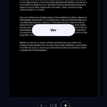
Ver
1
/
3