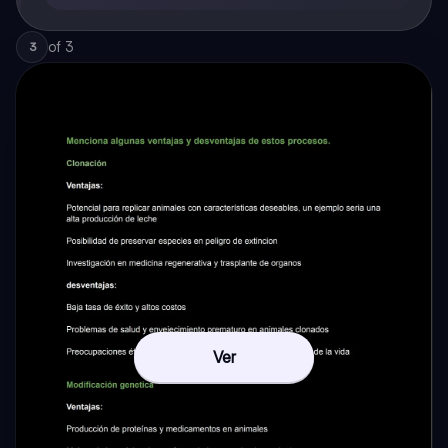
of
3
3
Ver