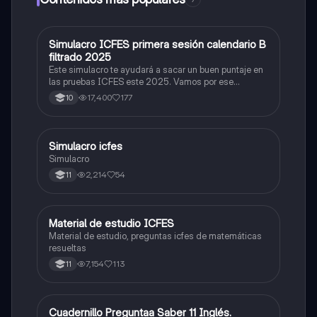
Simulacro ICFES primera sesión calendario B
ICFES: Matemáticas
filtrado 2025
Este simulacro te ayudará a sacar un buen puntaje en
las pruebas ICFES este 2025. Vamos por ese
500/500. Y poder ser admitido en la universidad que
17,400
177
10
quieras, estudiar la carrera que quieres y no la que te
toque. Vamos con toda para sacar un buen puntaje.
Simulacro icfes
ICFES: Lectura Crítica
Simulacro
2,214
54
11
Material de estudio ICFES
ICFES: Matemáticas
Material de estudio, preguntas icfes de matemáticas
resueltas
7,154
113
11
Cuadernillo Preguntaa Saber 11 Inglés.
ICFES: Inglés