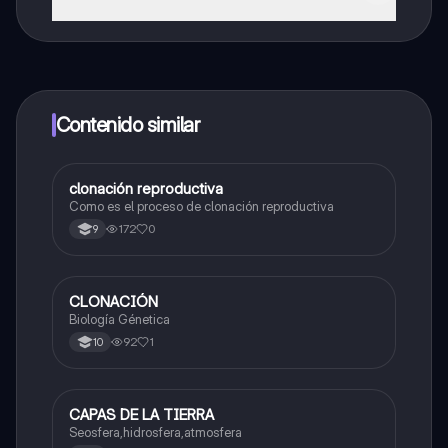
¡Sí lo es! Tienes acceso totalmente gratuito a todo el
contenido de la app, puedes chatear con otros
alumnos y recibir ayuda inmeditamente. Puedes ganar
dinero utilizando la aplicación, que te permitirá acceder
a determinadas funciones.
Contenido similar
clonación reproductiva
Biologia
Como es el proceso de clonación reproductiva
172
0
9
CLONACIÓN
Biologia
Biología Génetica
92
1
10
CAPAS DE LA TIERRA
Biologia
Seosfera,hidrosfera,atmosfera