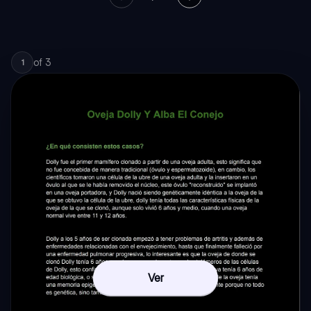
of
3
1
Ver