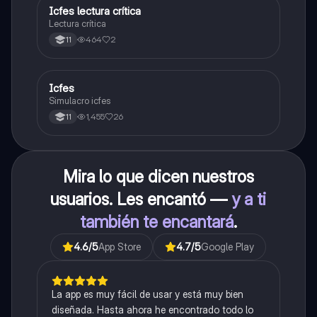
Icfes lectura crítica
Lengua Castellana
Lectura crítica
464
2
11
Icfes
ICFES: Sociales y Ciudadanas
Simulacro icfes
1,455
26
11
Mira lo que dicen nuestros
usuarios. Les encantó —
y a ti
también te encantará
.
4.6
/5
App Store
4.7
/5
Google Play
La app es muy fácil de usar y está muy bien
diseñada. Hasta ahora he encontrado todo lo