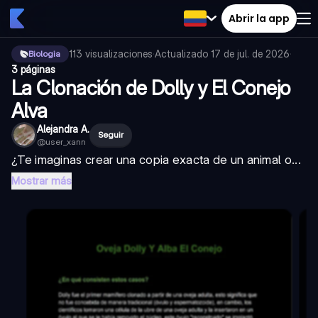
Abrir la app
113
visualizaciones
·
Actualizado
17 de jul. de 2026
·
Biologia
3 páginas
La Clonación de Dolly y El Conejo
Alva
Alejandra A.
Seguir
@
user_xann
¿Te imaginas crear una copia exacta de un animal o...
Mostrar más