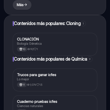
Más
Contenidos más populares: Cloning
1
CLONACIÓN
Biologia
Biología Génetica
92
1
10
Contenidos más populares de Química
9
Trucos para ganar icfes
Química
Lo mejor
1,074
13
11
Cuaderno pruebas icfes
Biologia
Ciencias naturales