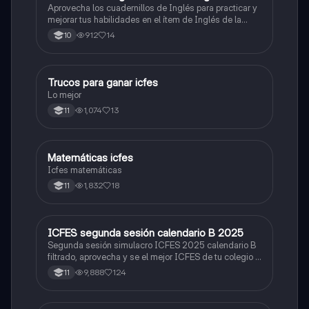
Aprovecha los cuadernillos de Inglés para practicar y
mejorar tus habilidades en el ítem de Inglés de la
Prueba Saber 11. 🫡
912
14
10
Trucos para ganar icfes
Química
Lo mejor
1,074
13
11
Matemáticas icfes
ICFES: Matemáticas
Icfes matemáticas
1,832
18
11
ICFES segunda sesión calendario B 2025
ICFES: Lectura Crítica
Segunda sesión simulacro ICFES 2025 calendario B
filtrado, aprovecha y se el mejor ICFES de tu colegio y
poder ingresar a universidad, y estudiar aquella
9,888
124
11
carrera con la que tanto sueñas.