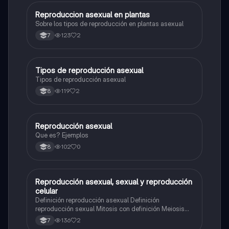
Reproduccion asexual en plantas
Biologia
Sobre los tipos de reproducción en plantas asexual
123
2
7
Tipos de reproducción asexual
Biologia
Tipos de reproducción asexual
119
2
8
Reproducción asexual
Biologia
Que es? Ejemplos
102
0
8
Reproducción asexual, sexual y reproducción
Biologia
celular
Definición reproducción asexual Definición
reproducción sexual Mitosis con definición Meiosis
con definición Cuadro con el número de cromosomas
136
2
7
de algunos organismos