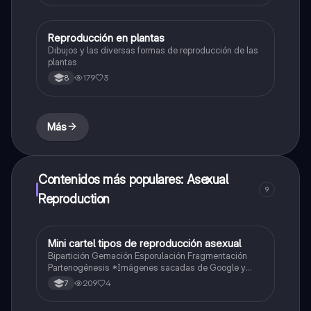
Reproducción en plantas
Biologia
Dibujos y las diversas formas de reproducción de las
plantas
179
3
8
Más
Contenidos más populares: Asexual
9
Reproduction
Mini cartel tipos de reproducción asexual
Biologia
Bipartición Gemación Esporulación Fragmentación
Partenogénesis *Imágenes sacadas de Google y
Wikipedia*
209
4
7