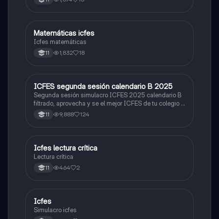
Matemáticas icfes
ICFES: Matemáticas
Icfes matemáticas
1,832
18
11
ICFES segunda sesión calendario B 2025
ICFES: Lectura Crítica
Segunda sesión simulacro ICFES 2025 calendario B
filtrado, aprovecha y se el mejor ICFES de tu colegio y
poder ingresar a universidad, y estudiar aquella
9,888
124
11
carrera con la que tanto sueñas.
Icfes lectura crítica
Lengua Castellana
Lectura crítica
464
2
11
Icfes
ICFES: Sociales y Ciudadanas
Simulacro icfes