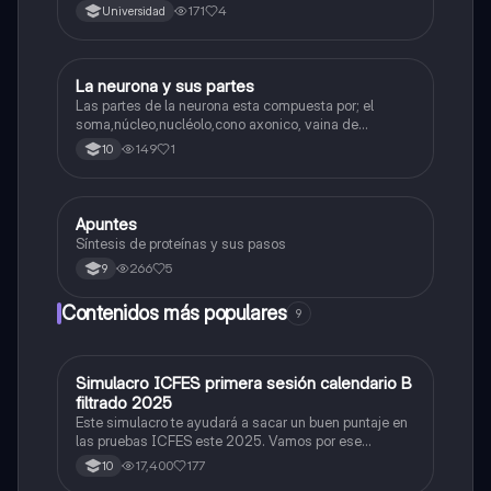
171
4
Universidad
La neurona y sus partes
Biologia
Las partes de la neurona esta compuesta por; el
soma,núcleo,nucléolo,cono axonico, vaina de
mielina,celula schwan,núcleo de schwann,nódulo de
149
1
10
Ranvier,terminal axonico Arborizacion terminal, botón
sinaptico,dentristas y sustancia de Nissi.
Apuntes
Biologia
Síntesis de proteínas y sus pasos
266
5
9
Contenidos más populares
9
Simulacro ICFES primera sesión calendario B
ICFES: Matemáticas
filtrado 2025
Este simulacro te ayudará a sacar un buen puntaje en
las pruebas ICFES este 2025. Vamos por ese
500/500. Y poder ser admitido en la universidad que
17,400
177
10
quieras, estudiar la carrera que quieres y no la que te