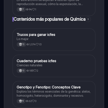
reproducción asexual, cómo la esporulación, la
fragmentación y la partenogénesis.
94
1
7
Contenidos más populares de Química
9
Trucos para ganar icfes
Química
Lo mejor
1,074
13
11
Cuaderno pruebas icfes
Biologia
Ciencias naturales
185
2
11
G
Genotipo y Fenotipo: Conceptos Clave
Biologia
Explora los términos esenciales de la genética: alelos,
homocigoto, heterocigoto, dominante y recesivo.
62
0
9