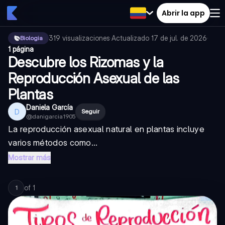
Abrir la app
319
visualizaciones
·
Actualizado
17 de jul. de 2026
·
Biologia
1 página
Descubre los Rizomas y la
Reproducción Asexual de las
Plantas
Daniela García
D
Seguir
@
danigarcia1905
La reproducción asexual natural en plantas incluye
varios métodos como...
Mostrar más
of
1
1