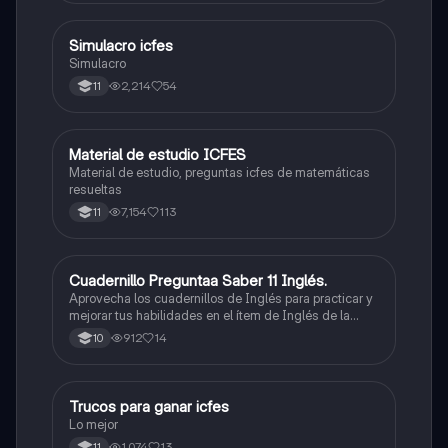
toque. Vamos con toda para sacar un buen puntaje.
Simulacro icfes
ICFES: Lectura Crítica
Simulacro
2,214
54
11
Material de estudio ICFES
ICFES: Matemáticas
Material de estudio, preguntas icfes de matemáticas
resueltas
7,154
113
11
Cuadernillo Preguntaa Saber 11 Inglés.
ICFES: Inglés
Aprovecha los cuadernillos de Inglés para practicar y
mejorar tus habilidades en el ítem de Inglés de la
Prueba Saber 11. 🫡
912
14
10
Trucos para ganar icfes
Química
Lo mejor
1,074
13
11