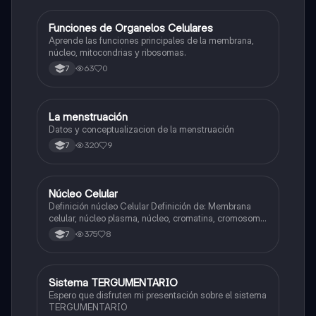
F
Funciones de Organelos Celulares
Biologia
Aprende las funciones principales de la membrana,
núcleo, mitocondrias y ribosomas.
63
0
7
La menstruación
Biologia
Datos y conceptualizacion de la menstruación
320
9
7
Núcleo Celular
Biologia
Definición núcleo Celular Definición de: Membrana
celular, núcleo plasma, núcleo, cromatina, cromosoma
Interfase Fases de la interfase
375
8
7
Sistema TERGUMENTARIO
Biologia
Espero que disfruten mi presentación sobre el sistema
TERGUMENTARIO