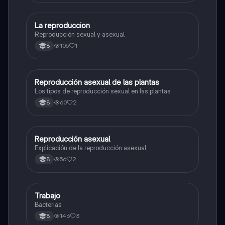
La reproduccion
Biologia
Reproducción sexual y asexual
105
1
8
Reproducción asexual de las plantas
Biologia
Los tipos de reproducción sexual en las plantas
60
2
8
Reproducción asexual
Biologia
Explicación de la reproducción asexual
56
2
8
Trabajo
Biologia
Bacterias
146
3
8