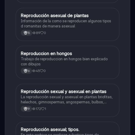
Reproducción asexual de plantas
Biologia
Información de la como se reproducen algunos tipos
d romanitas de manera asexual
89
0
8
Reproduccion en hongos
Biologia
Trabajo de reproduccion en hongos bien explicado
con dibujos
45
0
6
Reproducción sexual y asexual en plantas
Biologia
La reproducción sexual y asexual en plantas briofitas,
helechos, gimnospermas, angospermas, bulbos,
rizomas, tubérculos y estolones.
172
1
9
Reproducción asexual; tipos.
Biologia
En este archivo se explican e ilustran tipos de