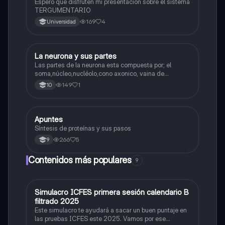
Espero que disfruten mi presentación sobre el sistema
TERGUMENTARIO
169
4
Universidad
La neurona y sus partes
Biologia
Las partes de la neurona esta compuesta por; el
soma,núcleo,nucléolo,cono axonico, vaina de
mielina,celula schwan,núcleo de schwann,nódulo de
149
1
10
Ranvier,terminal axonico Arborizacion terminal, botón
sinaptico,dentristas y sustancia de Nissi.
Apuntes
Biologia
Síntesis de proteínas y sus pasos
266
5
9
Contenidos más populares
9
Simulacro ICFES primera sesión calendario B
ICFES: Matemáticas
filtrado 2025
Este simulacro te ayudará a sacar un buen puntaje en
las pruebas ICFES este 2025. Vamos por ese