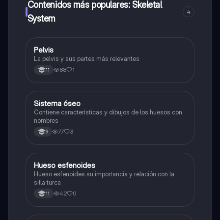
Contenidos más populares: Skeletal
4
System
Pelvis
Biologia
La pelvis y sus partes más relevantes
88
1
11
Sistema óseo
Biologia
Contiene características y dibujos de los huesos con
nombres
77
3
9
Hueso esfenoides
Biologia
Hueso esfenoides su importancia y relación con la
silla turca
42
0
11