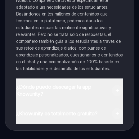
Nuestro compañero de IA está específicamente
adaptado a las necesidades de los estudiantes.
Basándonos en los millones de contenidos que
tenemos en la plataforma, podemos dar a los
estudiantes respuestas realmente significativas y
relevantes. Pero no se trata solo de respuestas, el
compañero también guía a los estudiantes a través de
sus retos de aprendizaje diarios, con planes de
aprendizaje personalizados, cuestionarios o contenidos
en el chat y una personalización del 100% basada en
las habilidades y el desarrollo de los estudiantes.
¿Dónde puedo descargar la app
Knowunity?
Puedes descargar la app en Google Play Store y Apple
App Store.
¿Knowunity es totalmente gratuito?
¡Sí lo es! Tienes acceso totalmente gratuito a todo el
contenido de la app, puedes chatear con otros