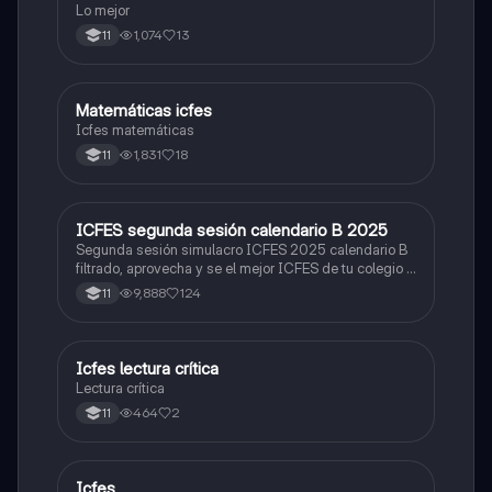
Lo mejor
1,074
13
11
Matemáticas icfes
ICFES: Matemáticas
Icfes matemáticas
1,831
18
11
ICFES segunda sesión calendario B 2025
ICFES: Lectura Crítica
Segunda sesión simulacro ICFES 2025 calendario B
filtrado, aprovecha y se el mejor ICFES de tu colegio y
poder ingresar a universidad, y estudiar aquella
9,888
124
11
carrera con la que tanto sueñas.
Icfes lectura crítica
Lengua Castellana
Lectura crítica
464
2
11
Icfes
ICFES: Sociales y Ciudadanas