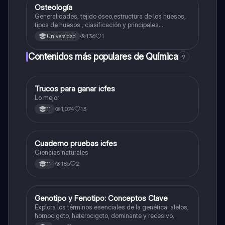
Osteología
Biologia
Generalidades, tejido óseo,estructura de los huesos,
tipos de huesos , clasificación y principales
accidentes óseos
136
1
Universidad
Contenidos más populares de Química
9
Trucos para ganar icfes
Química
Lo mejor
1,074
13
11
Cuaderno pruebas icfes
Biologia
Ciencias naturales
185
2
11
G
Genotipo y Fenotipo: Conceptos Clave
Biologia
Explora los términos esenciales de la genética: alelos,
homocigoto, heterocigoto, dominante y recesivo.