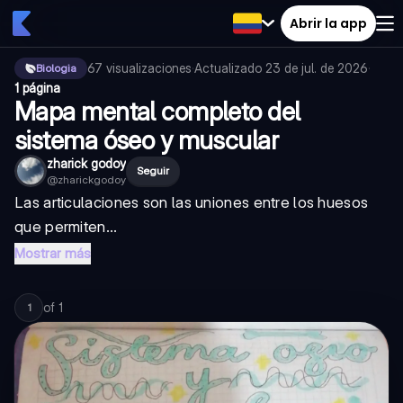
Abrir la app
67
visualizaciones
·
Actualizado
23 de jul. de 2026
·
Biologia
1 página
Mapa mental completo del
sistema óseo y muscular
zharick godoy
Seguir
@
zharickgodoy
Las articulaciones son las uniones entre los huesos
que permiten...
Mostrar más
of
1
1