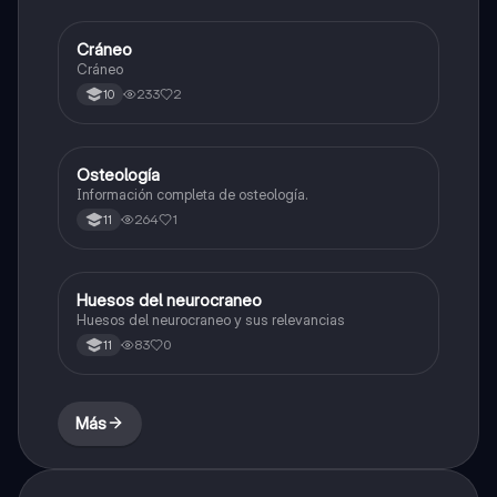
Cráneo
Biologia
Cráneo
233
2
10
Osteología
Biologia
Información completa de osteología.
264
1
11
Huesos del neurocraneo
Química
Huesos del neurocraneo y sus relevancias
83
0
11
Más