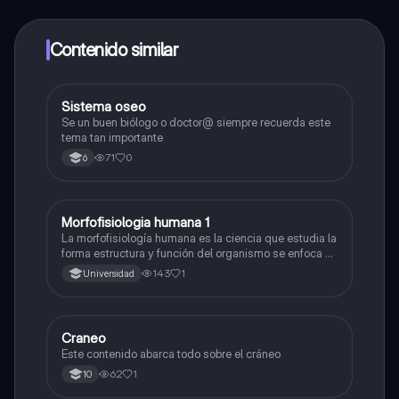
alumnos y recibir ayuda inmeditamente. Puedes ganar
dinero utilizando la aplicación, que te permitirá acceder
a determinadas funciones.
Contenido similar
Sistema oseo
Química
Se un buen biólogo o doctor@ siempre recuerda este
tema tan importante
71
0
6
Morfofisiologia humana 1
Biologia
La morfofisiología humana es la ciencia que estudia la
forma estructura y función del organismo se enfoca en
las diferentes partes del cuerpo humano como los
143
1
Universidad
huesos músculos y órganos y cómo se relacionan
entre sí
Craneo
Biologia
Este contenido abarca todo sobre el cráneo
62
1
10