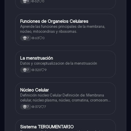
62
0
9
F
Funciones de Organelos Celulares
Biologia
Aprende las funciones principales de la membrana,
núcleo, mitocondrias y ribosomas.
63
0
7
La menstruación
Biologia
Datos y conceptualizacion de la menstruación
320
9
7
Núcleo Celular
Biologia
Definición núcleo Celular Definición de: Membrana
celular, núcleo plasma, núcleo, cromatina, cromosoma
Interfase Fases de la interfase
372
7
7
Sistema TERGUMENTARIO
Biologia